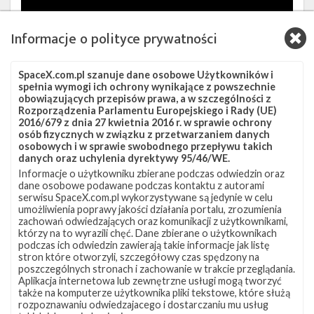
Informacje o polityce prywatności
SpaceX.com.pl szanuje dane osobowe Użytkowników i
spełnia wymogi ich ochrony wynikające z powszechnie
Szukaj po tematach
obowiązujących przepisów prawa, a w szczególności z
Rozporządzenia Parlamentu Europejskiego i Rady (UE)
EchoStar
EchoStar 23
Falcon 9
LC-39A
2016/679 z dnia 27 kwietnia 2016 r. w sprawie ochrony
osób fizycznych w związku z przetwarzaniem danych
osobowych i w sprawie swobodnego przepływu takich
danych oraz uchylenia dyrektywy 95/46/WE.
Artykuł autorstwa
Informacje o użytkowniku zbierane podczas odwiedzin oraz
dane osobowe podawane podczas kontaktu z autorami
Piotr Szmigielski
serwisu SpaceX.com.pl wykorzystywane są jedynie w celu
GO for age of reflight
umożliwienia poprawy jakości działania portalu, zrozumienia
zachowań odwiedzających oraz komunikacji z użytkownikami,
którzy na to wyrazili chęć. Dane zbierane o użytkownikach
podczas ich odwiedzin zawierają takie informacje jak listę
stron które otworzyli, szczegółowy czas spędzony na
poszczególnych stronach i zachowanie w trakcie przeglądania.
Aplikacja internetowa lub zewnętrzne usługi mogą tworzyć
także na komputerze użytkownika pliki tekstowe, które służą
rozpoznawaniu odwiedzajacego i dostarczaniu mu usług