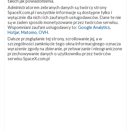
takich jak powiadomienia.
Administratorem zebranych danych są twórcy strony
SpaceX.com.pl i wszystkie informacje są dostępne tylko i
wyłącznie dla nich i ich zaufanych usługodawców. Dane te nie
są w żaden sposób monetyzowane przez twórców serwisu.
Wspomniani zaufani usługodawcy to:
Google Analytics
,
Hotjar
,
Matomo
,
OVH
.
Dalsze przeglądanie tej strony, scrollowanie jej, a w
szczególności zamknięcie tego okna informacyjnego oznacza
wyrażenie zgody na zbieranie, przetwarzanie i nieograniczone
przechowywanie danych o użytkowniku przez twórców
serwisu SpaceX.com.pl