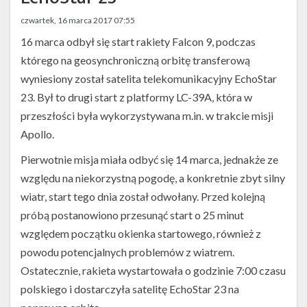
Twitter
czwartek, 16 marca 2017 07:55
Kalendarze
16 marca odbył się start rakiety Falcon 9, podczas
którego na geosynchroniczną orbitę transferową
wyniesiony został satelita telekomunikacyjny EchoStar
23. Był to drugi start z platformy LC-39A, która w
przeszłości była wykorzystywana m.in. w trakcie misji
Apollo.
Pierwotnie misja miała odbyć się 14 marca, jednakże ze
względu na niekorzystną pogodę, a konkretnie zbyt silny
wiatr, start tego dnia został odwołany. Przed kolejną
próbą postanowiono przesunąć start o 25 minut
względem początku okienka startowego, również z
powodu potencjalnych problemów z wiatrem.
Ostatecznie, rakieta wystartowała o godzinie 7:00 czasu
polskiego i dostarczyła satelitę EchoStar 23 na