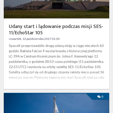
Twitter
Kalendarze
Udany start i lądowanie podczas misji SES-
11/EchoStar 105
czwartek, 12 października 2017 01:30
SpaceX przeprowadziło drugą udaną misję w ciągu niecałych 60
godzin. Rakieta Falcon 9 wystartowała z historycznej platformy
LC-39A w Centrum Kosmicznym im. Johna F. Kennedy’ego 12
października, o godzinie 00:53 czasu polskiego (11 października,
22:53 UTC) i wyniosła na orbitę satelitę SES-11/EchoStar 105.
Satelita odłączył się od drugiego stopnia rakiety nieco ponad 36
minut po starcie. Piętnasty tegoroczny start SpaceX miał na celu
wyniesienie na geosynchroniczną orbitę transferową …
Start
0
rakiety
Falcon
9