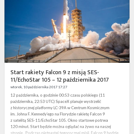
z
misją SES-
11/EchoStar
105
–
12
października
2017
Start rakiety Falcon 9 z misją SES-
11/EchoStar 105 – 12 października 2017
wtorek, 10 października 2017 17:27
12 października, o godzinie 00:53 czasu polskiego (11
października, 22:53 UTC) SpaceX planuje wystrzelić
z historycznej platformy LC-39A w Centrum Kosmicznym
im. Johna F. Kennedy’ego na Florydzie rakietę Falcon 9
z satelitą SES-11/EchoStar 105. Okno startowe potrwa
120 minut. Start będzie można oglądać na żywo na naszej
stronie . Podczas piętnastej tegorocznej misji, Falcon 9 będzie