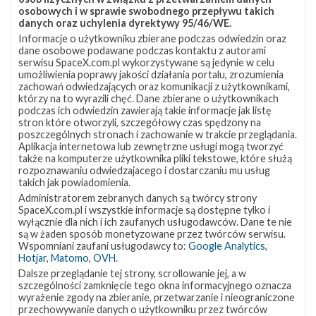
Falcon
0
osobowych i w sprawie swobodnego przepływu takich
9
danych oraz uchylenia dyrektywy 95/46/WE.
wyniesie
Informacje o użytkowniku zbierane podczas odwiedzin oraz
na
dane osobowe podawane podczas kontaktu z autorami
orbitę
serwisu SpaceX.com.pl wykorzystywane są jedynie w celu
kosmiczną
umożliwienia poprawy jakości działania portalu, zrozumienia
szklarnię;
zachowań odwiedzających oraz komunikacji z użytkownikami,
którzy na to wyrazili chęć. Dane zbierane o użytkownikach
nowe
podczas ich odwiedzin zawierają takie informacje jak listę
daty
stron które otworzyli, szczegółowy czas spędzony na
startów
poszczególnych stronach i zachowanie w trakcie przeglądania.
i
Aplikacja internetowa lub zewnętrzne usługi mogą tworzyć
Falcon
także na komputerze użytkownika pliki tekstowe, które służą
Heavy
rozpoznawaniu odwiedzajacego i dostarczaniu mu usług
takich jak powiadomienia.
Administratorem zebranych danych są twórcy strony
SpaceX.com.pl i wszystkie informacje są dostępne tylko i
Falcon 9 wyniesie na orbitę kosmiczną
wyłącznie dla nich i ich zaufanych usługodawców. Dane te nie
są w żaden sposób monetyzowane przez twórców serwisu.
szklarnię; nowe daty startów i Falcon
Wspomniani zaufani usługodawcy to:
Google Analytics
,
Heavy
Hotjar
,
Matomo
,
OVH
.
Dalsze przeglądanie tej strony, scrollowanie jej, a w
czwartek, 9 lutego 2017 22:22
szczególności zamknięcie tego okna informacyjnego oznacza
wyrażenie zgody na zbieranie, przetwarzanie i nieograniczone
W drugiej połowie tego roku, za pomocą rakiety Falcon 9, na
przechowywanie danych o użytkowniku przez twórców
orbitę ma zostać wyniesiona sonda kosmiczna CROPIS,