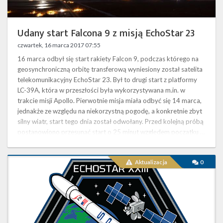
Udany start Falcona 9 z misją EchoStar 23
czwartek, 16 marca 2017 07:55
16 marca odbył się start rakiety Falcon 9, podczas którego na
geosynchroniczną orbitę transferową wyniesiony został satelita
telekomunikacyjny EchoStar 23. Był to drugi start z platformy
LC-39A, która w przeszłości była wykorzystywana m.in. w
trakcie misji Apollo. Pierwotnie misja miała odbyć się 14 marca,
jednakże ze względu na niekorzystną pogodę, a konkretnie zbyt
silny wiatr, start tego dnia został odwołany. Przed kolejną próbą
postanowiono przesunąć start o 25 minut względem początku …
Start
Aktualizacja
0
rakiety
Falcon
9
z
satelitą EchoStar
23