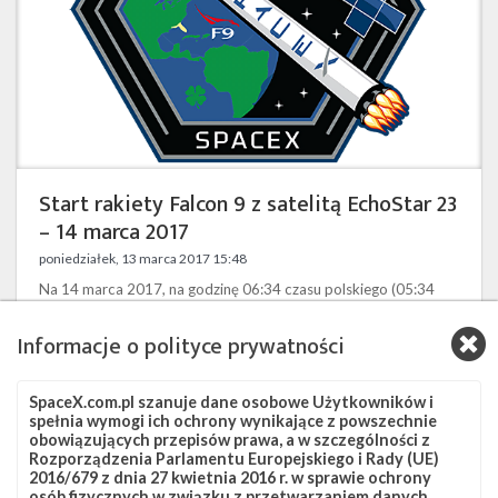
–
14
marca
2017
Start rakiety Falcon 9 z satelitą EchoStar 23
– 14 marca 2017
poniedziałek, 13 marca 2017 15:48
Na 14 marca 2017, na godzinę 06:34 czasu polskiego (05:34
UTC) planowany jest start rakiety Falcon 9 z satelitą EchoStar
23. Okno startowe potrwa 150 minut. Rakieta wystartuje z
Informacje o polityce prywatności
platformy startowej LC-39A w Centrum Kosmicznym imienia
Johna F. Kennedy’ego. Podczas tej misji nie jest planowane
SpaceX.com.pl szanuje dane osobowe Użytkowników i
odzyskanie pierwszego stopnia rakiety. Transmisja na żywo ze
spełnia wymogi ich ochrony wynikające z powszechnie
startu dostępna będzie w dwóch wersjach: Technicznej – widok
obowiązujących przepisów prawa, a w szczególności z
z rakiety, parametry lotu, komunikacja radiowa, bez zbędnego …
Rozporządzenia Parlamentu Europejskiego i Rady (UE)
2016/679 z dnia 27 kwietnia 2016 r. w sprawie ochrony
osób fizycznych w związku z przetwarzaniem danych