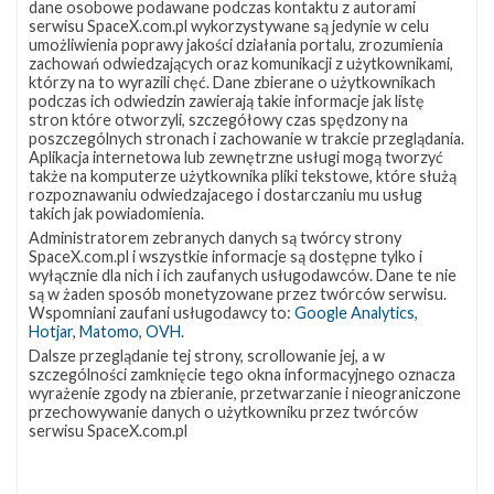
dane osobowe podawane podczas kontaktu z autorami
serwisu SpaceX.com.pl wykorzystywane są jedynie w celu
umożliwienia poprawy jakości działania portalu, zrozumienia
zachowań odwiedzających oraz komunikacji z użytkownikami,
którzy na to wyrazili chęć. Dane zbierane o użytkownikach
podczas ich odwiedzin zawierają takie informacje jak listę
stron które otworzyli, szczegółowy czas spędzony na
Szukaj po tematach
poszczególnych stronach i zachowanie w trakcie przeglądania.
Aplikacja internetowa lub zewnętrzne usługi mogą tworzyć
CRS-10
Falcon 9
LC-39A
Landing Zone 1
także na komputerze użytkownika pliki tekstowe, które służą
rozpoznawaniu odwiedzajacego i dostarczaniu mu usług
Lądowanie
NASA
takich jak powiadomienia.
Administratorem zebranych danych są twórcy strony
SpaceX.com.pl i wszystkie informacje są dostępne tylko i
wyłącznie dla nich i ich zaufanych usługodawców. Dane te nie
Artykuł autorstwa
są w żaden sposób monetyzowane przez twórców serwisu.
Wspomniani zaufani usługodawcy to:
Google Analytics
,
Hotjar
,
Matomo
,
OVH
.
Mateusz Fojcik
Dalsze przeglądanie tej strony, scrollowanie jej, a w
szczególności zamknięcie tego okna informacyjnego oznacza
wyrażenie zgody na zbieranie, przetwarzanie i nieograniczone
przechowywanie danych o użytkowniku przez twórców
serwisu SpaceX.com.pl