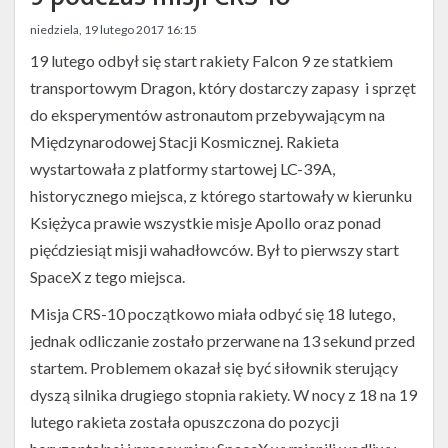
Twitter
niedziela, 19 lutego 2017 16:15
Kalendarze
19 lutego odbył się start rakiety Falcon 9 ze statkiem
transportowym Dragon, który dostarczy zapasy i sprzęt
do eksperymentów astronautom przebywającym na
Międzynarodowej Stacji Kosmicznej. Rakieta
wystartowała z platformy startowej LC-39A,
historycznego miejsca, z którego startowały w kierunku
Księżyca prawie wszystkie misje Apollo oraz ponad
pięćdziesiąt misji wahadłowców. Był to pierwszy start
SpaceX z tego miejsca.
Misja CRS-10 początkowo miała odbyć się 18 lutego,
jednak odliczanie zostało przerwane na 13 sekund przed
startem. Problemem okazał się być siłownik sterujący
dyszą silnika drugiego stopnia rakiety. W nocy z 18 na 19
lutego rakieta została opuszczona do pozycji