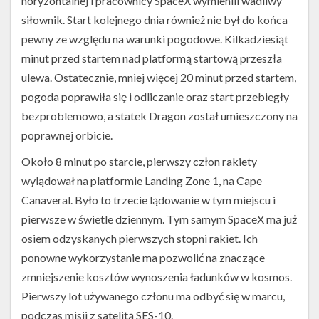
horyzontalnej i pracownicy SpaceX wymienili wadliwy
siłownik. Start kolejnego dnia również nie był do końca
pewny ze względu na warunki pogodowe. Kilkadziesiąt
minut przed startem nad platformą startową przeszła
ulewa. Ostatecznie, mniej więcej 20 minut przed startem,
pogoda poprawiła się i odliczanie oraz start przebiegły
bezproblemowo, a statek Dragon został umieszczony na
poprawnej orbicie.
Około 8 minut po starcie, pierwszy człon rakiety
wylądował na platformie Landing Zone 1, na Cape
Canaveral. Było to trzecie lądowanie w tym miejscu i
pierwsze w świetle dziennym. Tym samym SpaceX ma już
osiem odzyskanych pierwszych stopni rakiet. Ich
ponowne wykorzystanie ma pozwolić na znaczące
zmniejszenie kosztów wynoszenia ładunków w kosmos.
Pierwszy lot używanego członu ma odbyć się w marcu,
podczas misji z satelitą SES-10.