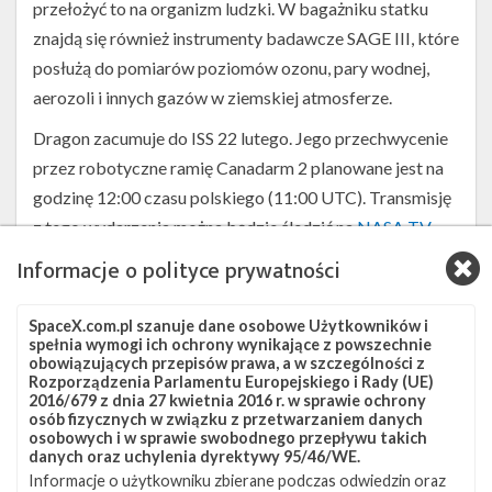
przełożyć to na organizm ludzki. W bagażniku statku
znajdą się również instrumenty badawcze SAGE III, które
posłużą do pomiarów poziomów ozonu, pary wodnej,
aerozoli i innych gazów w ziemskiej atmosferze.
Dragon zacumuje do ISS 22 lutego. Jego przechwycenie
przez robotyczne ramię Canadarm 2 planowane jest na
godzinę 12:00 czasu polskiego (11:00 UTC). Transmisję
z tego wydarzenia można będzie śledzić na
NASA TV
.
Informacje o polityce prywatności
Pełne nagranie ze startu i lądowania można zobaczyć
poniżej.
SpaceX.com.pl szanuje dane osobowe Użytkowników i
spełnia wymogi ich ochrony wynikające z powszechnie
obowiązujących przepisów prawa, a w szczególności z
Rozporządzenia Parlamentu Europejskiego i Rady (UE)
2016/679 z dnia 27 kwietnia 2016 r. w sprawie ochrony
osób fizycznych w związku z przetwarzaniem danych
osobowych i w sprawie swobodnego przepływu takich
danych oraz uchylenia dyrektywy 95/46/WE.
Informacje o użytkowniku zbierane podczas odwiedzin oraz