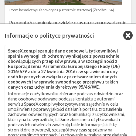
Prom kosmiczny Discovery na platformie startowej (Źródło: ESA)
Po montażu ramienia przyjdzie czas na przeprowadzenie
misji testowych. Najpierw, w listopadzie tego roku ma
Informacje o polityce prywatności
się odbyć bezzałogowa misja
DM-1
, podczas której
przetestowane zostanie działanie systemów kapsuły,
SpaceX.com.pl szanuje dane osobowe Użytkowników i
która przez krótki czas będzie zadokowana do
spełnia wymogi ich ochrony wynikające z powszechnie
obowiązujących przepisów prawa, a w szczególności z
Międzynarodowej Stacji Kosmicznej. Następnie
Rozporządzenia Parlamentu Europejskiego i Rady (UE)
planowane jest przeprowadzenie testu systemu
2016/679 z dnia 27 kwietnia 2016 r. w sprawie ochrony
osób fizycznych w związku z przetwarzaniem danych
ratunkowego. W ramach tego lotu zostanie wystrzelona
osobowych i w sprawie swobodnego przepływu takich
danych oraz uchylenia dyrektywy 95/46/WE.
rakieta Falcon 9 ze statkiem Dragon (tym samym, który
Informacje o użytkowniku zbierane podczas odwiedzin oraz
wcześniej weźmie udział w misji DM-1), a następnie, po
dane osobowe podawane podczas kontaktu z autorami
około dwóch minutach lotu, uruchomione zostaną silniki
serwisu SpaceX.com.pl wykorzystywane są jedynie w celu
umożliwienia poprawy jakości działania portalu, zrozumienia
SuperDraco, które pomogą oddalić się kapsule na
zachowań odwiedzających oraz komunikacji z użytkownikami,
którzy na to wyrazili chęć. Dane zbierane o użytkownikach
bezpieczną odległość od rakiety. Ten test ma
podczas ich odwiedzin zawierają takie informacje jak listę
zasymulować sytuację, w której podczas startu rakieta
stron które otworzyli, szczegółowy czas spędzony na
poszczególnych stronach i zachowanie w trakcie przeglądania.