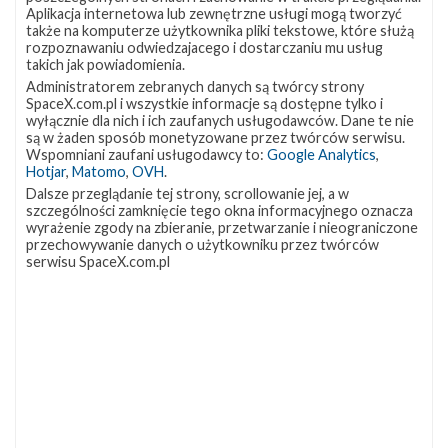
ulega awarii i konieczne jest uratowanie załogi poprzez
Aplikacja internetowa lub zewnętrzne usługi mogą tworzyć
odłączenie kapsuły i jej „odstrzelenie” na tyle daleko, aby
także na komputerze użytkownika pliki tekstowe, które służą
rozpoznawaniu odwiedzajacego i dostarczaniu mu usług
uszkodzona rakieta nie stwarzała zagrożenia.
takich jak powiadomienia.
Administratorem zebranych danych są twórcy strony
Po tych dwóch lotach SpaceX będzie mogło przystąpić
SpaceX.com.pl i wszystkie informacje są dostępne tylko i
do przeprowadzenia pierwszego załogowego lotu
wyłącznie dla nich i ich zaufanych usługodawców. Dane te nie
są w żaden sposób monetyzowane przez twórców serwisu.
swojej kapsuły Dragon. Podczas misji DM-2 na
Wspomniani zaufani usługodawcy to:
Google Analytics
,
Hotjar
,
Matomo
,
OVH
.
Międzynarodową Stację Kosmiczną poleci dwóch
Dalsze przeglądanie tej strony, scrollowanie jej, a w
astronautów, którzy zostali niedawno przydzieleni przez
szczególności zamknięcie tego okna informacyjnego oznacza
wyrażenie zgody na zbieranie, przetwarzanie i nieograniczone
NASA do tego lotu – Robert Behnken oraz Douglas
przechowywanie danych o użytkowniku przez twórców
Hurley. W czasie krótkiej, prawdopodobnie
serwisu SpaceX.com.pl
kilkunastodniowej misji załoga będzie mogła
przetestować działanie większości systemów kapsuły, w
tym również jej manualne sterowanie.
Źródła:
NASASpaceFlight.com
,
Spaceflight Now
Szukaj po tematach