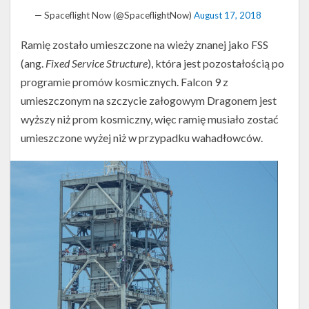
— Spaceflight Now (@SpaceflightNow)
August 17, 2018
Ramię zostało umieszczone na wieży znanej jako FSS
(ang.
Fixed Service Structure
), która jest pozostałością po
programie promów kosmicznych. Falcon 9 z
umieszczonym na szczycie załogowym Dragonem jest
Ramię
wyższy niż prom kosmiczny, więc ramię musiało zostać
zamontowane
umieszczone wyżej niż w przypadku wahadłowców.
na
wieży
FSS
na
platformie
LC-
39A
(Źródło:
Tom
McCool/Cygnusx112
dla
NSF,
NASASpaceFlight.com)