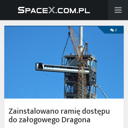
Wiadomości
2
Baza wiedzy
Starlink
Starship
Lista startów
Na żywo
Szukaj
Zainstalowano ramię dostępu
Facebook
do załogowego Dragona