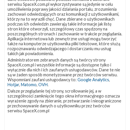
serwisu SpaceX.com.pl wykorzystywane są jedynie w celu
jednak ze względu na problemy ze statkiem kosmicznym
umożliwienia poprawy jakości działania portalu, zrozumienia
Starliner firmy Boeing, Dragon będzie musiał sprowadzić
zachowań odwiedzających oraz komunikacji z użytkownikami,
którzy na to wyrazili chęć. Dane zbierane o użytkownikach
na Ziemię dwie dodatkowe osoby, jako że uznano, że ich
podczas ich odwiedzin zawierają takie informacje jak listę
stron które otworzyli, szczegółowy czas spędzony na
powrót statkiem Starliner niesie ze sobą zbyt duże
poszczególnych stronach i zachowanie w trakcie przeglądania.
ryzyko, i załoga została okrojona.
Aplikacja internetowa lub zewnętrzne usługi mogą tworzyć
także na komputerze użytkownika pliki tekstowe, które służą
Podczas tego lotu użyta została kapsuła Dragon 2
rozpoznawaniu odwiedzajacego i dostarczaniu mu usług
takich jak powiadomienia.
Freedom, dla której był to czwarty lot na orbitę i drugi
Administratorem zebranych danych są twórcy strony
na ISS. Wcześniej brała ona udział w misjach Crew-4, Ax-
SpaceX.com.pl i wszystkie informacje są dostępne tylko i
wyłącznie dla nich i ich zaufanych usługodawców. Dane te nie
2, oraz Ax-3. Była to pierwsza misja załogowa z
są w żaden sposób monetyzowane przez twórców serwisu.
platformy SLC-40 na Cape Canaveral, na której niedawno
Wspomniani zaufani usługodawcy to:
Google Analytics
,
Hotjar
,
Matomo
,
OVH
.
wybudowano wieżę wraz z ramieniem dostępowym.
Dalsze przeglądanie tej strony, scrollowanie jej, a w
szczególności zamknięcie tego okna informacyjnego oznacza
Źródła:
Next Spaceflight
,
US Launch Schedule
,
William Harwood
wyrażenie zgody na zbieranie, przetwarzanie i nieograniczone
przechowywanie danych o użytkowniku przez twórców
serwisu SpaceX.com.pl
Szukaj po tematach
Aleksandr Gorbunow
Crew-9
Dragon 2