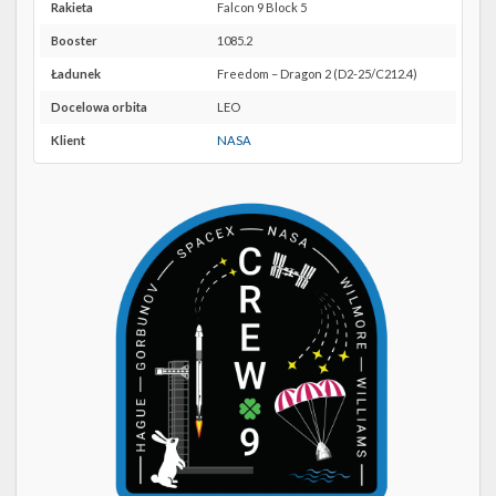
Twitter
SLC-
Rakieta
Falcon 9 Block 5
40 w
Booster
1085.2
Kalendarze
Google
Maps
Ładunek
Freedom – Dragon 2 (D2-25/C212.4)
Docelowa orbita
LEO
Klient
NASA