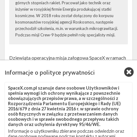
górnych stopniach rakiet. Pracował jako technik oraz
inżynier w rosyjskiej firmie Energia produkującej statki
kosmiczne. W 2018 roku został dołączony do korpusu
kosmonautów rosyjskiej agencji Roskosmos, następnie
przechodził szkolenia, m.in. w warunkach mikrograwitacji.
Podczas misji Crew-9 będzie pełnił rolę specjalisty misji.
Dziewiąta operacyjna misja załogowa SpaceX w ramach
programu komercyjnych lotów załogowych NASA
Informacje o polityce prywatności
(ang.
Commercial Crew
) oraz piętnasta orbitalna misja
załogowa SpaceX. Rakieta Falcon 9 wraz z załogową
SpaceX.com.pl szanuje dane osobowe Użytkowników i
kapsułą Dragon 2 na szczycie mają dostarczyć
spełnia wymogi ich ochrony wynikające z powszechnie
obowiązujących przepisów prawa, a w szczególności z
dwuosobową załogę na Międzynarodową Stację
Rozporządzenia Parlamentu Europejskiego i Rady (UE)
Kosmiczną (ISS), gdzie pozostanie ona przez około pół
2016/679 z dnia 27 kwietnia 2016 r. w sprawie ochrony
osób fizycznych w związku z przetwarzaniem danych
roku. Astronauci staną się członkami Ekspedycji 72 na
osobowych i w sprawie swobodnego przepływu takich
ISS.
danych oraz uchylenia dyrektywy 95/46/WE.
Informacje o użytkowniku zbierane podczas odwiedzin oraz
Początkowo załoga miała składać się z czterech osób,
dane osobowe podawane podczas kontaktu z autorami