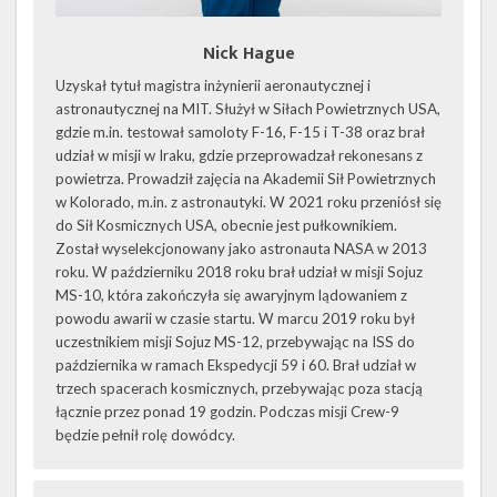
Nick Hague
Uzyskał tytuł magistra inżynierii aeronautycznej i
astronautycznej na MIT. Służył w Siłach Powietrznych USA,
gdzie m.in. testował samoloty F-16, F-15 i T-38 oraz brał
udział w misji w Iraku, gdzie przeprowadzał rekonesans z
powietrza. Prowadził zajęcia na Akademii Sił Powietrznych
w Kolorado, m.in. z astronautyki. W 2021 roku przeniósł się
do Sił Kosmicznych USA, obecnie jest pułkownikiem.
Został wyselekcjonowany jako astronauta NASA w 2013
roku. W październiku 2018 roku brał udział w misji Sojuz
MS-10, która zakończyła się awaryjnym lądowaniem z
powodu awarii w czasie startu. W marcu 2019 roku był
uczestnikiem misji Sojuz MS-12, przebywając na ISS do
października w ramach Ekspedycji 59 i 60. Brał udział w
trzech spacerach kosmicznych, przebywając poza stacją
łącznie przez ponad 19 godzin. Podczas misji Crew-9
będzie pełnił rolę dowódcy.