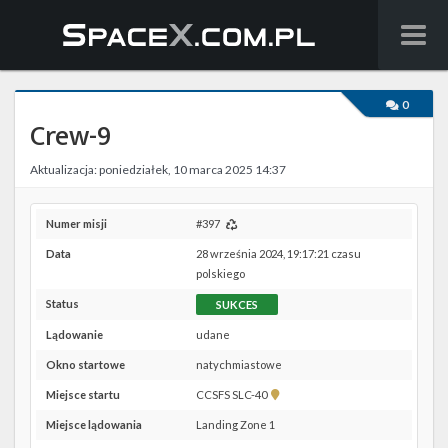
Wiadomości
0
Crew-9
Baza wiedzy
Aktualizacja: poniedziałek, 10 marca 2025 14:37
Starlink
Starship
Numer misji
#397
Data
28 września 2024, 19:17:21 czasu
Lista startów
polskiego
Status
SUKCES
Na żywo
Lądowanie
udane
Szukaj
Okno startowe
natychmiastowe
Pokaż
Miejsce startu
CCSFS SLC-40
Facebook
lokalizację
Miejsce lądowania
Landing Zone 1
CCSFS