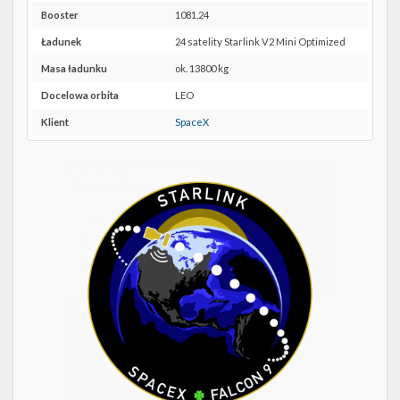
Twitter
4E w
Booster
1081.24
Google
Kalendarze
Maps
Ładunek
24 satelity Starlink V2 Mini Optimized
Masa ładunku
ok. 13800 kg
Docelowa orbita
LEO
Klient
SpaceX