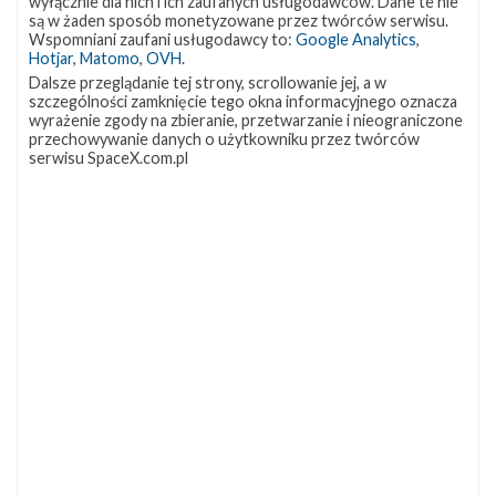
wyłącznie dla nich i ich zaufanych usługodawców. Dane te nie
są w żaden sposób monetyzowane przez twórców serwisu.
Wspomniani zaufani usługodawcy to:
Google Analytics
,
Hotjar
,
Matomo
,
OVH
.
Dalsze przeglądanie tej strony, scrollowanie jej, a w
szczególności zamknięcie tego okna informacyjnego oznacza
wyrażenie zgody na zbieranie, przetwarzanie i nieograniczone
przechowywanie danych o użytkowniku przez twórców
serwisu SpaceX.com.pl
NAJBLIŻSZY START
Starlink
Group
17-
38