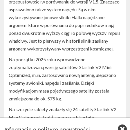
przepustowości w porównaniu do wersji V1.5. Znacząco
usprawniono także system napędu. Są w nim
wykorzystywane jonowe silniki Halla napędzane
argonem, które w porównaniu do poprzedników mają
ponad dwukrotnie wyższy ciąg i o połowę wyższy impuls
właściwy. Jest to pierwszy w historii silnik zasilany
argonem wykorzystywany w przestrzeni kosmicznej.
Na początku 2025 roku wprowadzono
zoptymalizowaną wersję satelitów, Starlink V2 Mini
Optimized, m.in. zastosowano nową antenę, ulepszono
systemy awioniki, napędu i zasilania. Dzięki
modyfikacjom masa pojedynczego satelity została
zmniejszona do ok. 575 kg.
Na szczycie rakiety znalazły się 24 satelity Starlink V2
Mini Optimized. Trafiły one na niską orbitę
okołoziemską (LEO) o inklinacji 97.3°.
Informacje o polityce prywatności