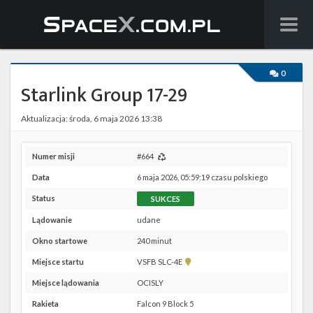
Wiadomości
0
Starlink Group 17-29
Baza wiedzy
Aktualizacja: środa, 6 maja 2026 13:38
Starlink
Starship
Numer misji
#664
Data
6 maja 2026, 05:59:19 czasu polskiego
Lista startów
Status
SUKCES
Na żywo
Lądowanie
udane
Okno startowe
240 minut
Szukaj
Pokaż
Miejsce startu
VSFB SLC-4E
lokalizację
Facebook
Miejsce lądowania
OCISLY
VSFB
SLC-
Rakieta
Falcon 9 Block 5