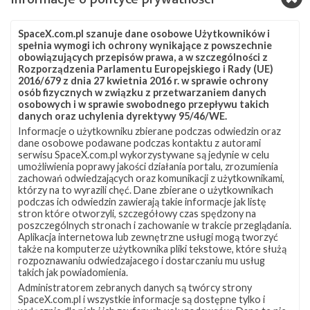
Źródła:
SpaceX
,
Next Spaceflight
SpaceX.com.pl szanuje dane osobowe Użytkowników i
spełnia wymogi ich ochrony wynikające z powszechnie
Szukaj po tematach
obowiązujących przepisów prawa, a w szczególności z
Rozporządzenia Parlamentu Europejskiego i Rady (UE)
Falcon 9
OCISLY
SLC-4E
Starlink
2016/679 z dnia 27 kwietnia 2016 r. w sprawie ochrony
osób fizycznych w związku z przetwarzaniem danych
Starlink Group 17-29
Starlink-385
osobowych i w sprawie swobodnego przepływu takich
danych oraz uchylenia dyrektywy 95/46/WE.
Informacje o użytkowniku zbierane podczas odwiedzin oraz
dane osobowe podawane podczas kontaktu z autorami
serwisu SpaceX.com.pl wykorzystywane są jedynie w celu
umożliwienia poprawy jakości działania portalu, zrozumienia
zachowań odwiedzających oraz komunikacji z użytkownikami,
którzy na to wyrazili chęć. Dane zbierane o użytkownikach
podczas ich odwiedzin zawierają takie informacje jak listę
stron które otworzyli, szczegółowy czas spędzony na
poszczególnych stronach i zachowanie w trakcie przeglądania.
Aplikacja internetowa lub zewnętrzne usługi mogą tworzyć
także na komputerze użytkownika pliki tekstowe, które służą
rozpoznawaniu odwiedzajacego i dostarczaniu mu usług
takich jak powiadomienia.
Administratorem zebranych danych są twórcy strony
SpaceX.com.pl i wszystkie informacje są dostępne tylko i