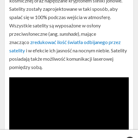
kosmicznej oraz napędzane kryptonem silniki jonowe.
Satelity zostały zaprojektowane w taki sposób, aby
spalać się w 100% podczas wejścia w atmosferę.
Wszystkie satelity są wyposażone w osłony
przeciwsłoneczne (ang.
sunshade
), mające
znacząco
zredukować ilość światła odbijanego przez
satelity
i w efekcie ich jasność na nocnym niebie. Satelity
posiadają także możliwość komunikacji laserowej
pomiędzy sobą.