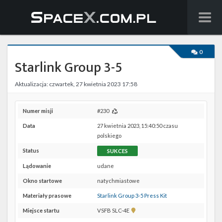
Wiadomości
0
Starlink Group 3-5
Baza wiedzy
Aktualizacja: czwartek, 27 kwietnia 2023 17:58
Starlink
Starship
Numer misji
#230
Data
27 kwietnia 2023, 15:40:50 czasu
Lista startów
polskiego
Status
SUKCES
Na żywo
Lądowanie
udane
Szukaj
Okno startowe
natychmiastowe
Materiały prasowe
Starlink Group 3-5 Press Kit
Facebook
Pokaż
Miejsce startu
VSFB SLC-4E
lokalizację