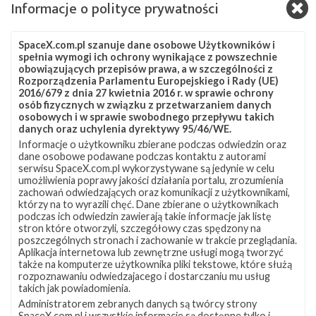
Informacje o polityce prywatności
Źródła:
Next Spaceflight
,
T.S. Kelso (1)
,
(2)
SpaceX.com.pl szanuje dane osobowe Użytkowników i
spełnia wymogi ich ochrony wynikające z powszechnie
obowiązujących przepisów prawa, a w szczególności z
Szukaj po tematach
Rozporządzenia Parlamentu Europejskiego i Rady (UE)
2016/679 z dnia 27 kwietnia 2016 r. w sprawie ochrony
Falcon 9
OCISLY
SLC-4E
Starlink
osób fizycznych w związku z przetwarzaniem danych
osobowych i w sprawie swobodnego przepływu takich
Starlink Group 3-5
Starlink-80
danych oraz uchylenia dyrektywy 95/46/WE.
Informacje o użytkowniku zbierane podczas odwiedzin oraz
dane osobowe podawane podczas kontaktu z autorami
serwisu SpaceX.com.pl wykorzystywane są jedynie w celu
umożliwienia poprawy jakości działania portalu, zrozumienia
zachowań odwiedzających oraz komunikacji z użytkownikami,
którzy na to wyrazili chęć. Dane zbierane o użytkownikach
podczas ich odwiedzin zawierają takie informacje jak listę
stron które otworzyli, szczegółowy czas spędzony na
poszczególnych stronach i zachowanie w trakcie przeglądania.
Aplikacja internetowa lub zewnętrzne usługi mogą tworzyć
także na komputerze użytkownika pliki tekstowe, które służą
rozpoznawaniu odwiedzajacego i dostarczaniu mu usług
takich jak powiadomienia.
Administratorem zebranych danych są twórcy strony
SpaceX.com.pl i wszystkie informacje są dostępne tylko i