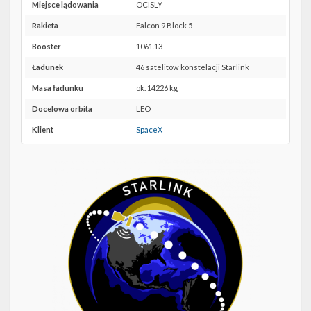
Twitter
Miejsce lądowania
OCISLY
VSFB
SLC-
Rakieta
Falcon 9 Block 5
Kalendarze
4E w
Booster
1061.13
Google
Maps
Ładunek
46 satelitów konstelacji Starlink
Masa ładunku
ok. 14226 kg
Docelowa orbita
LEO
Klient
SpaceX