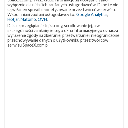
wyłącznie dla nich i ich zaufanych usługodawców. Dane te nie
są w żaden sposób monetyzowane przez twórców serwisu.
Wspomniani zaufani usługodawcy to:
Google Analytics
,
Hotjar
,
Matomo
,
OVH
.
Dalsze przeglądanie tej strony, scrollowanie jej, a w
szczególności zamknięcie tego okna informacyjnego oznacza
wyrażenie zgody na zbieranie, przetwarzanie i nieograniczone
przechowywanie danych o użytkowniku przez twórców
serwisu SpaceX.com.pl
NAJBLIŻSZY START
Starlink
Group