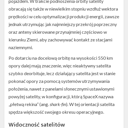
pojazdem. W trakcie podnoszenia orbity satelity
obracają się także w niewielkim stopniu wzdłuż wektora
prędkości w celu optymalizacji produkcji energii, zawsze
jednak utrzymując jak najmniejszy przekrój poprzeczny
oraz anteny skierowane przynajmniej częściowo w
kierunku Ziemi, aby zachowywać kontakt ze stacjami
naziemnymi.
Po dotarciu na docelową orbitę na wysokości 550 km
opory dalej mają znaczenie, więc nieaktywny satelita
szybko deorbituje, lecz działający satelita jest w stanie
pokonać opory za pomocą systemów utrzymywania
położenia, nawet z panelami słonecznymi ustawionymi
powyżej satelity, w konfiguracji, którą SpaceX nazywa
„płetwą rekina” (ang.
shark-fin
). W tej orientacji satelita
spędza większość swojego okresu operacyjnego.
Widoczność satelitów