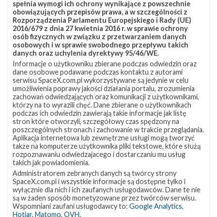
spełnia wymogi ich ochrony wynikające z powszechnie
określonym niewielkim obszarem w przestrzeni.
obowiązujących przepisów prawa, a w szczególności z
Rozporządzenia Parlamentu Europejskiego i Rady (UE)
2016/679 z dnia 27 kwietnia 2016 r. w sprawie ochrony
These images which I shot yesterday
osób fizycznych w związku z przetwarzaniem danych
osobowych i w sprawie swobodnego przepływu takich
evening, show 3
@SpaceX
#starlink
danych oraz uchylenia dyrektywy 95/46/WE.
satellites, including STARLINK-1130
Informacje o użytkowniku zbierane podczas odwiedzin oraz
dane osobowe podawane podczas kontaktu z autorami
"DARKSAT", passing the same part of the
serwisu SpaceX.com.pl wykorzystywane są jedynie w celu
umożliwienia poprawy jakości działania portalu, zrozumienia
sky in 10 min time.
zachowań odwiedzających oraz komunikacji z użytkownikami,
którzy na to wyrazili chęć. Dane zbierane o użytkownikach
As can be seen, Starlink-1130 is clearly
podczas ich odwiedzin zawierają takie informacje jak listę
fainter due to its reflectance-reducing
stron które otworzyli, szczegółowy czas spędzony na
poszczególnych stronach i zachowanie w trakcie przeglądania.
coating.
@planet4589
@TSKelso
Aplikacja internetowa lub zewnętrzne usługi mogą tworzyć
także na komputerze użytkownika pliki tekstowe, które służą
pic.twitter.com/5lnBJJIo1S
rozpoznawaniu odwiedzajacego i dostarczaniu mu usług
takich jak powiadomienia.
— Dr Marco Langbroek (@Marco_Langbroek)
March 23, 2020
Administratorem zebranych danych są twórcy strony
SpaceX.com.pl i wszystkie informacje są dostępne tylko i
Największy wpływ na dużą jasność satelitów Starlink
wyłącznie dla nich i ich zaufanych usługodawców. Dane te nie
są w żaden sposób monetyzowane przez twórców serwisu.
mają białe anteny w dolnej części satelitów, anteny
Wspomniani zaufani usługodawcy to:
Google Analytics
,
paraboliczne z boku (niewidoczne na schemacie poniżej)
Hotjar
,
Matomo
,
OVH
.