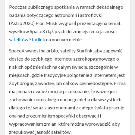
Twitter
Podczas publicznego spotkania w ramach dekadalnego
Kalendarze
badania dotyczącego astronomii i astrofizyki
(Astro2020) Elon Musk wygłosił prezentację na temat
wysiłków SpaceX dążących do zmniejszenia jasności
satelitów Starlink
na nocnym niebie.
SpaceX wynosi na orbitę satelity Starlink, aby zapewnić
dostęp do szybkiego Internetu szerokopasmowego o
niskich opóźnieniach na całym świecie, szczególnie w
miejscach, gdzie tradycyjne połączenie z Internetem jest
zbyt drogie, zawodne, lub całkowicie niedostępne. Firma
ma jednak również mocne przekonanie, że ważne jest
zachowanie naturalnego nocnego nieba dla wszystkich,
dlatego też wraz z astronomami z całego świata pracuje
ona nad zrozumieniem specyfiki obserwacji i
wypracowaniem zmian, które można wprowadzić, aby
zredukować jasność satelitów.