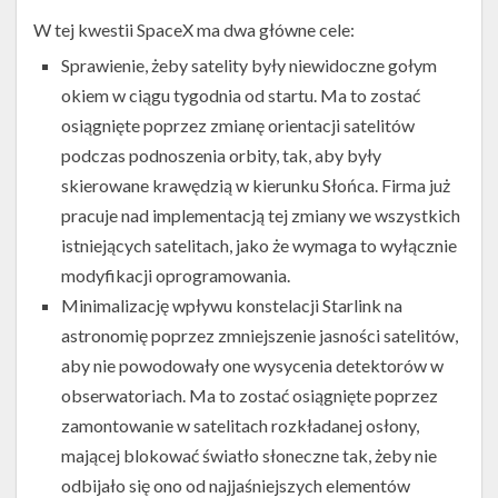
W tej kwestii SpaceX ma dwa główne cele:
Satelita
Starlink
Sprawienie, żeby satelity były niewidoczne gołym
z
osłoną
okiem w ciągu tygodnia od startu. Ma to zostać
przeciwsłoneczną
osiągnięte poprzez zmianę orientacji satelitów
(Źródło:
podczas podnoszenia orbity, tak, aby były
SpaceX)
skierowane krawędzią w kierunku Słońca. Firma już
pracuje nad implementacją tej zmiany we wszystkich
istniejących satelitach, jako że wymaga to wyłącznie
modyfikacji oprogramowania.
Minimalizację wpływu konstelacji Starlink na
astronomię poprzez zmniejszenie jasności satelitów,
aby nie powodowały one wysycenia detektorów w
obserwatoriach. Ma to zostać osiągnięte poprzez
zamontowanie w satelitach rozkładanej osłony,
mającej blokować światło słoneczne tak, żeby nie
odbijało się ono od najjaśniejszych elementów