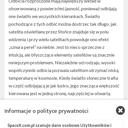
Odbicia rozproszone mają największy wkład w
obserwowaną z powierzchni jasność, ponieważ odbijają
one światło we wszystkich kierunkach. Światło
pochodzące z tych odbić można dostrzec tak długo, jak
satelita oświetlany przez Słońce znajduje się w polu
widzenia i przy wielu satelitach powoduje ono efekt
„sznura pereł” na niebie. Jest to nieco sprzeczne z
intuicją, ale błyszczące elementy satelitów są znacznie
mniejszym problemem. Niezależnie od rodzaju, wysoki
współczynnik odbicia pozwala satelitom utrzymać niską
temperaturę w kosmosie. Kiedy światło słoneczne trafia
w część odbijającą je jak lustro, jego znacząca większość
kierowana jest w jedną stronę, najczęściej w otwartą
przestrzeń. Od czasu do czasu, kiedy światło trafia na
Ziemię, przez sekundę lub nawet krócej widoczna jest
Informacje o polityce prywatności
flara. W zasadzie lustrzane elementy są najciemniejszą
częścią satelity, jeśli tylko znajdujemy się poza
SpaceX.com.pl szanuje dane osobowe Użytkowników i