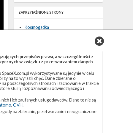
ZAPRZYJAŹNIONE STRONY
Kosmogadka
Jak będzie w rakiecie? (grupa FB)
Kosmiczna Propaganda
To Jakiś Kosmos!
TexasBocaChica (PL) – Substack
ujących przepisów prawa, a w szczególności z
 fizycznych w związku z przetwarzaniem danych
 SpaceX.com.pl wykorzystywane są jedynie w celu
rzy na to wyrazili chęć. Dane zbierane o
ny na poszczególnych stronach i zachowanie w trakcie
 które służą rozpoznawaniu odwiedzajacego i
 nich i ich zaufanych usługodawców. Dane te nie są
atomo
,
OVH
.
 zgody na zbieranie, przetwarzanie i nieograniczone