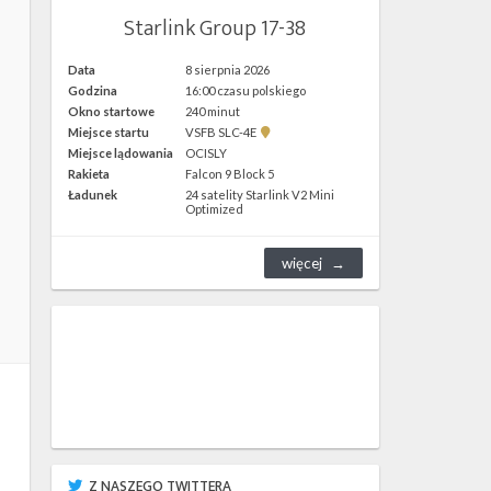
Starlink Group 17-38
Data
8 sierpnia 2026
Godzina
16:00 czasu polskiego
Okno startowe
240 minut
Pokaż
Miejsce startu
VSFB SLC-4E
lokalizację
Miejsce lądowania
OCISLY
VSFB
Rakieta
Falcon 9 Block 5
SLC-
4E w
Ładunek
24 satelity Starlink V2 Mini
Google
Optimized
Maps
więcej
Z NASZEGO TWITTERA