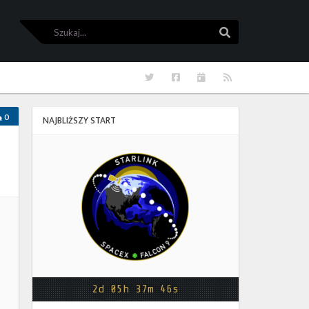
Szukaj
Szukaj
Twitter
Facebook
Kalendarze
RSS
0
NAJBLIŻSZY START
Starlink
Group
17-
38
2d 05h 37m 46s