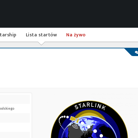
tarship
Lista startów
Na żywo
 polskiego