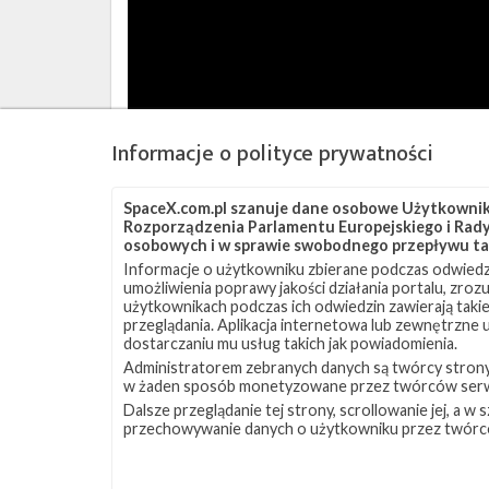
Informacje o polityce prywatności
SpaceX.com.pl szanuje dane osobowe Użytkownikó
Rozporządzenia Parlamentu Europejskiego i Rady 
osobowych i w sprawie swobodnego przepływu ta
Źródła:
Next Spaceflight
,
T.S. Kelso (1)
,
(2)
Informacje o użytkowniku zbierane podczas odwiedz
umożliwienia poprawy jakości działania portalu, zro
użytkownikach podczas ich odwiedzin zawierają takie
Szukaj po tematach
przeglądania. Aplikacja internetowa lub zewnętrzne
dostarczaniu mu usług takich jak powiadomienia.
ASOG
Falcon 9
SLC-40
Starlink
Starl
Administratorem zebranych danych są twórcy strony S
w żaden sposób monetyzowane przez twórców serw
Dalsze przeglądanie tej strony, scrollowanie jej, a 
przechowywanie danych o użytkowniku przez twórc