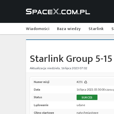
Wiadomości
Baza wiedzy
Starlink
S
Starlink Group 5-15
Aktualizacja: niedziela, 16 lipca 2023 07:02
Numer misji
#251
Data
16 lipca 2023, 05:50:00 czasu
Status
SUKCES
Lądowanie
udane
Okno startowe
natychmiastowe