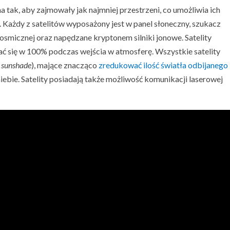
a tak, aby zajmowały jak najmniej przestrzeni, co umożliwia ich
 Każdy z satelitów wyposażony jest w panel słoneczny, szukacz
osmicznej oraz napędzane kryptonem silniki jonowe. Satelity
ać się w 100% podczas wejścia w atmosferę. Wszystkie satelity
.
sunshade
), mające znacząco
zredukować ilość światła odbijanego
niebie. Satelity posiadają także możliwość komunikacji laserowej