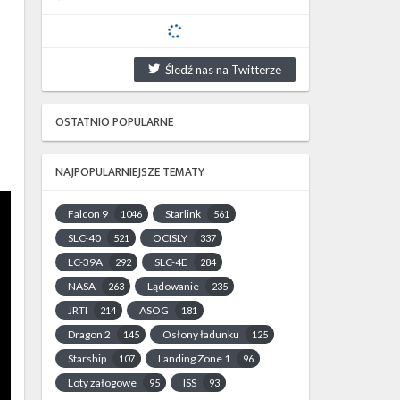
Śledź nas na Twitterze
OSTATNIO POPULARNE
NAJPOPULARNIEJSZE TEMATY
Falcon 9
Starlink
1046
561
SLC-40
OCISLY
521
337
LC-39A
SLC-4E
292
284
NASA
Lądowanie
263
235
JRTI
ASOG
214
181
Dragon 2
Osłony ładunku
145
125
Starship
Landing Zone 1
107
96
Loty załogowe
ISS
95
93