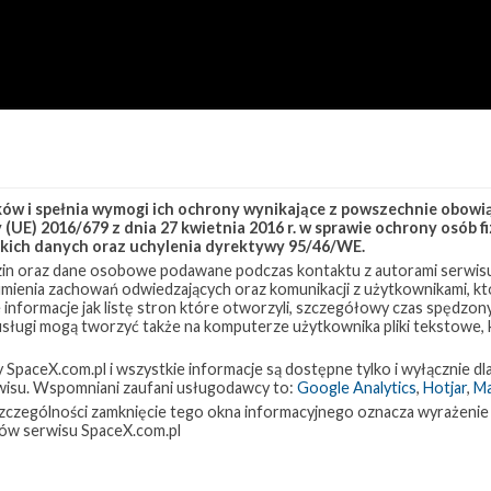
w i spełnia wymogi ich ochrony wynikające z powszechnie obowiąz
(UE) 2016/679 z dnia 27 kwietnia 2016 r. w sprawie ochrony osób
kich danych oraz uchylenia dyrektywy 95/46/WE.
in oraz dane osobowe podawane podczas kontaktu z autorami serwisu
zumienia zachowań odwiedzających oraz komunikacji z użytkownikami, któ
 informacje jak listę stron które otworzyli, szczegółowy czas spędzo
 usługi mogą tworzyć także na komputerze użytkownika pliki tekstowe,
ink Group 5-15
Starlink-92
paceX.com.pl i wszystkie informacje są dostępne tylko i wyłącznie dla
isu. Wspomniani zaufani usługodawcy to:
Google Analytics
,
Hotjar
,
M
w szczególności zamknięcie tego okna informacyjnego oznacza wyrażenie
ów serwisu SpaceX.com.pl