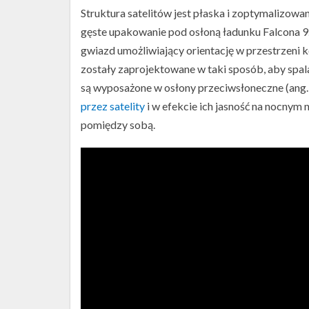
Struktura satelitów jest płaska i zoptymalizowan
gęste upakowanie pod osłoną ładunku Falcona 9.
gwiazd umożliwiający orientację w przestrzeni k
zostały zaprojektowane w taki sposób, aby spal
są wyposażone w osłony przeciwsłoneczne (ang
przez satelity
i w efekcie ich jasność na nocnym 
pomiędzy sobą.