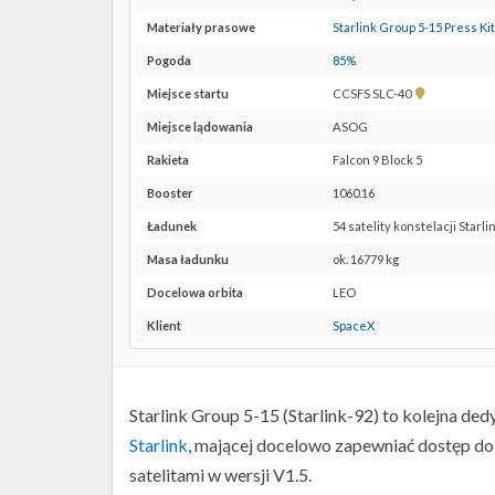
Materiały prasowe
Starlink Group 5-15 Press Kit
Pogoda
85%
Pokaż
Miejsce startu
CCSFS SLC-40
lokalizację
Miejsce lądowania
ASOG
CCSFS
SLC-
Rakieta
Falcon 9 Block 5
40 w
Booster
1060.16
Google
Maps
Ładunek
54 satelity konstelacji Starli
Masa ładunku
ok. 16779 kg
Docelowa orbita
LEO
Klient
SpaceX
Starlink Group 5-15 (Starlink-92) to kolejna d
Starlink
, mającej docelowo zapewniać dostęp do 
satelitami w wersji V1.5.