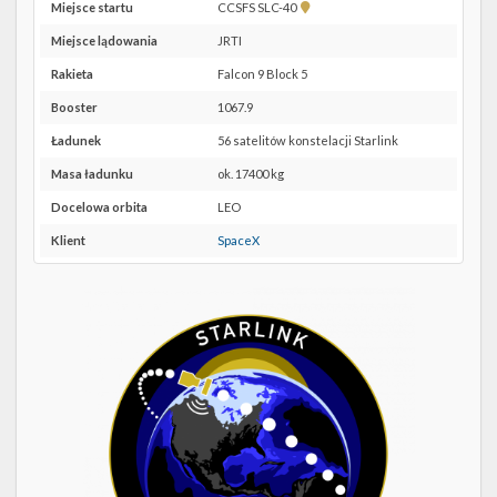
Twitter
Pokaż
Miejsce startu
CCSFS SLC-40
lokalizację
Miejsce lądowania
JRTI
Kalendarze
CCSFS
SLC-
Rakieta
Falcon 9 Block 5
40 w
Booster
1067.9
Google
Maps
Ładunek
56 satelitów konstelacji Starlink
Masa ładunku
ok. 17400 kg
Docelowa orbita
LEO
Klient
SpaceX