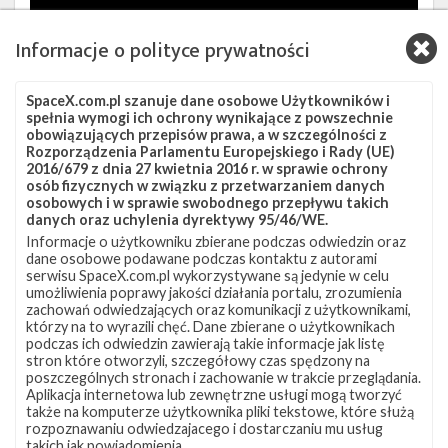
Informacje o polityce prywatności
SpaceX.com.pl szanuje dane osobowe Użytkowników i
spełnia wymogi ich ochrony wynikające z powszechnie
obowiązujących przepisów prawa, a w szczególności z
Źródła:
Next Spaceflight
,
T.S. Kelso
Rozporządzenia Parlamentu Europejskiego i Rady (UE)
2016/679 z dnia 27 kwietnia 2016 r. w sprawie ochrony
osób fizycznych w związku z przetwarzaniem danych
Szukaj po tematach
osobowych i w sprawie swobodnego przepływu takich
danych oraz uchylenia dyrektywy 95/46/WE.
Falcon 9
JRTI
SLC-40
Starlink
Informacje o użytkowniku zbierane podczas odwiedzin oraz
dane osobowe podawane podczas kontaktu z autorami
Starlink Group 5-2
Starlink-69
serwisu SpaceX.com.pl wykorzystywane są jedynie w celu
umożliwienia poprawy jakości działania portalu, zrozumienia
zachowań odwiedzających oraz komunikacji z użytkownikami,
którzy na to wyrazili chęć. Dane zbierane o użytkownikach
podczas ich odwiedzin zawierają takie informacje jak listę
stron które otworzyli, szczegółowy czas spędzony na
poszczególnych stronach i zachowanie w trakcie przeglądania.
Aplikacja internetowa lub zewnętrzne usługi mogą tworzyć
także na komputerze użytkownika pliki tekstowe, które służą
rozpoznawaniu odwiedzajacego i dostarczaniu mu usług
takich jak powiadomienia.