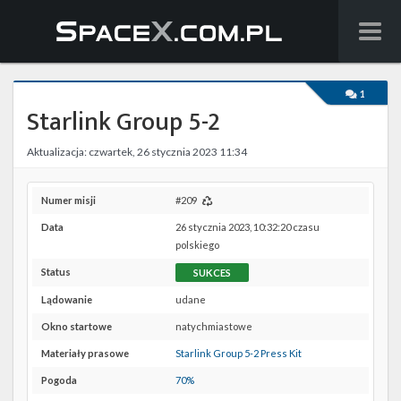
Wiadomości
1
Starlink Group 5-2
Baza wiedzy
Aktualizacja: czwartek, 26 stycznia 2023 11:34
Starlink
Starship
Numer misji
#209
Data
26 stycznia 2023, 10:32:20 czasu
Lista startów
polskiego
Status
SUKCES
Na żywo
Lądowanie
udane
Szukaj
Okno startowe
natychmiastowe
Materiały prasowe
Starlink Group 5-2 Press Kit
Facebook
Pogoda
70%