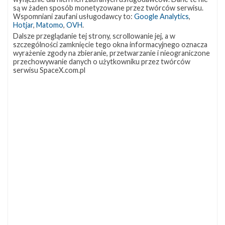
są w żaden sposób monetyzowane przez twórców serwisu.
Wspomniani zaufani usługodawcy to:
Google Analytics
,
Hotjar
,
Matomo
,
OVH
.
Dalsze przeglądanie tej strony, scrollowanie jej, a w
szczególności zamknięcie tego okna informacyjnego oznacza
wyrażenie zgody na zbieranie, przetwarzanie i nieograniczone
przechowywanie danych o użytkowniku przez twórców
serwisu SpaceX.com.pl
NAJBLIŻSZY START
Starlink
Group
17-
38