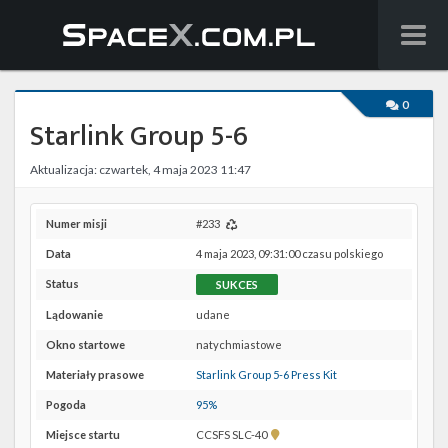
Wiadomości
0
Starlink Group 5-6
Baza wiedzy
Aktualizacja: czwartek, 4 maja 2023 11:47
Starlink
Starship
Numer misji
#233
Data
4 maja 2023, 09:31:00 czasu polskiego
Lista startów
Status
SUKCES
Na żywo
Lądowanie
udane
Okno startowe
natychmiastowe
Szukaj
Materiały prasowe
Starlink Group 5-6 Press Kit
Facebook
Pogoda
95%
Pokaż
Miejsce startu
CCSFS SLC-40