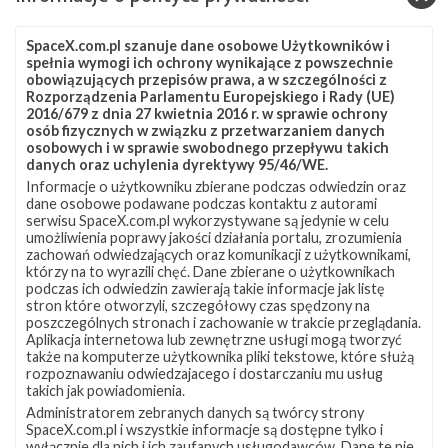
Źródła:
Next Spaceflight
,
T.S. Kelso
SpaceX.com.pl szanuje dane osobowe Użytkowników i
Szukaj po tematach
spełnia wymogi ich ochrony wynikające z powszechnie
obowiązujących przepisów prawa, a w szczególności z
ASOG
Falcon 9
SLC-40
Starlink
Rozporządzenia Parlamentu Europejskiego i Rady (UE)
2016/679 z dnia 27 kwietnia 2016 r. w sprawie ochrony
Starlink Group 5-6
Starlink-81
osób fizycznych w związku z przetwarzaniem danych
osobowych i w sprawie swobodnego przepływu takich
danych oraz uchylenia dyrektywy 95/46/WE.
Informacje o użytkowniku zbierane podczas odwiedzin oraz
dane osobowe podawane podczas kontaktu z autorami
serwisu SpaceX.com.pl wykorzystywane są jedynie w celu
umożliwienia poprawy jakości działania portalu, zrozumienia
zachowań odwiedzających oraz komunikacji z użytkownikami,
którzy na to wyrazili chęć. Dane zbierane o użytkownikach
podczas ich odwiedzin zawierają takie informacje jak listę
stron które otworzyli, szczegółowy czas spędzony na
poszczególnych stronach i zachowanie w trakcie przeglądania.
Aplikacja internetowa lub zewnętrzne usługi mogą tworzyć
także na komputerze użytkownika pliki tekstowe, które służą
rozpoznawaniu odwiedzajacego i dostarczaniu mu usług
takich jak powiadomienia.
Administratorem zebranych danych są twórcy strony
SpaceX.com.pl i wszystkie informacje są dostępne tylko i
wyłącznie dla nich i ich zaufanych usługodawców. Dane te nie