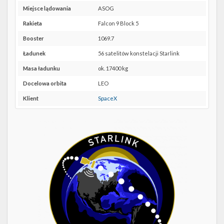
Twitter
lokalizację
Miejsce lądowania
ASOG
CCSFS
Kalendarze
SLC-
Rakieta
Falcon 9 Block 5
40 w
Booster
1069.7
Google
Maps
Ładunek
56 satelitów konstelacji Starlink
Masa ładunku
ok. 17400 kg
Docelowa orbita
LEO
Klient
SpaceX