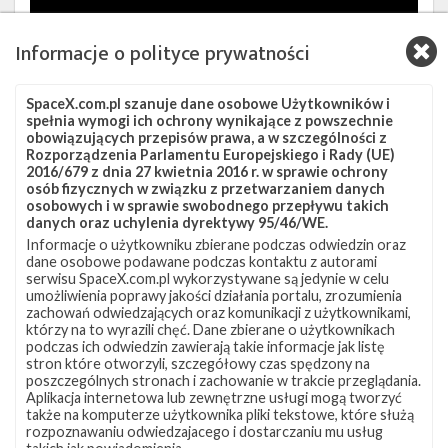
Informacje o polityce prywatności
SpaceX.com.pl szanuje dane osobowe Użytkowników i
spełnia wymogi ich ochrony wynikające z powszechnie
obowiązujących przepisów prawa, a w szczególności z
Rozporządzenia Parlamentu Europejskiego i Rady (UE)
Źródła:
Next Spaceflight
,
T.S. Kelso (1)
,
(2)
2016/679 z dnia 27 kwietnia 2016 r. w sprawie ochrony
osób fizycznych w związku z przetwarzaniem danych
osobowych i w sprawie swobodnego przepływu takich
Szukaj po tematach
danych oraz uchylenia dyrektywy 95/46/WE.
ASOG
Falcon 9
SLC-40
Starlink
Informacje o użytkowniku zbierane podczas odwiedzin oraz
dane osobowe podawane podczas kontaktu z autorami
Starlink Group 6-3
Starlink-84
serwisu SpaceX.com.pl wykorzystywane są jedynie w celu
umożliwienia poprawy jakości działania portalu, zrozumienia
zachowań odwiedzających oraz komunikacji z użytkownikami,
którzy na to wyrazili chęć. Dane zbierane o użytkownikach
podczas ich odwiedzin zawierają takie informacje jak listę
stron które otworzyli, szczegółowy czas spędzony na
poszczególnych stronach i zachowanie w trakcie przeglądania.
Aplikacja internetowa lub zewnętrzne usługi mogą tworzyć
także na komputerze użytkownika pliki tekstowe, które służą
rozpoznawaniu odwiedzajacego i dostarczaniu mu usług