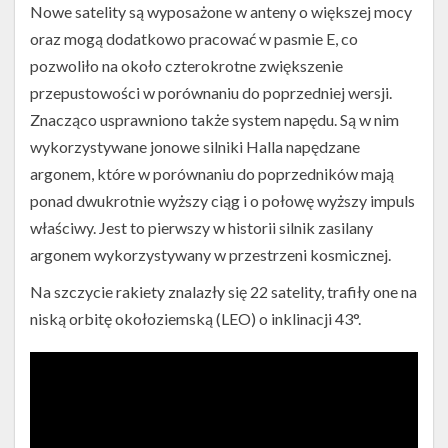
Nowe satelity są wyposażone w anteny o większej mocy
oraz mogą dodatkowo pracować w pasmie E, co
pozwoliło na około czterokrotne zwiększenie
przepustowości w porównaniu do poprzedniej wersji.
Znacząco usprawniono także system napędu. Są w nim
wykorzystywane jonowe silniki Halla napędzane
argonem, które w porównaniu do poprzedników mają
ponad dwukrotnie wyższy ciąg i o połowę wyższy impuls
właściwy. Jest to pierwszy w historii silnik zasilany
argonem wykorzystywany w przestrzeni kosmicznej.
Na szczycie rakiety znalazły się 22 satelity, trafiły one na
niską orbitę okołoziemską (LEO) o inklinacji 43°.