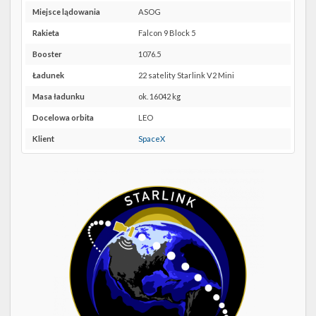
Twitter
lokalizację
Miejsce lądowania
ASOG
CCSFS
Kalendarze
SLC-
Rakieta
Falcon 9 Block 5
40 w
Booster
1076.5
Google
Maps
Ładunek
22 satelity Starlink V2 Mini
Masa ładunku
ok. 16042 kg
Docelowa orbita
LEO
Klient
SpaceX