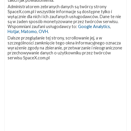
takich jak powiadomienia.
Administratorem zebranych danych są twórcy strony
SpaceX.com.pl i wszystkie informacje są dostępne tylko i
wyłącznie dla nich i ich zaufanych usługodawców. Dane te nie
są w żaden sposób monetyzowane przez twórców serwisu.
Wspomniani zaufani usługodawcy to:
Google Analytics
,
Hotjar
,
Matomo
,
OVH
.
Dalsze przeglądanie tej strony, scrollowanie jej, a w
szczególności zamknięcie tego okna informacyjnego oznacza
wyrażenie zgody na zbieranie, przetwarzanie i nieograniczone
przechowywanie danych o użytkowniku przez twórców
serwisu SpaceX.com.pl