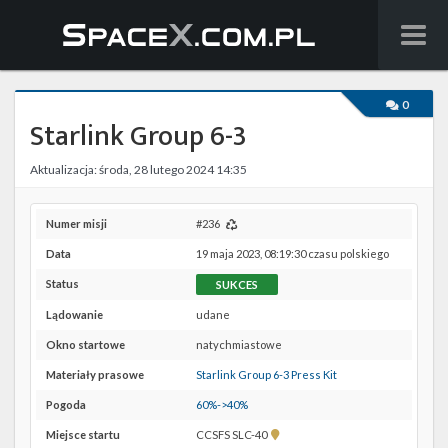
Wiadomości
0
Starlink Group 6-3
Baza wiedzy
Aktualizacja: środa, 28 lutego 2024 14:35
Starlink
Starship
Numer misji
#236
Data
19 maja 2023, 08:19:30 czasu polskiego
Lista startów
Status
SUKCES
Na żywo
Lądowanie
udane
Okno startowe
natychmiastowe
Szukaj
Materiały prasowe
Starlink Group 6-3 Press Kit
Facebook
Pogoda
60%->40%
Pokaż
Miejsce startu
CCSFS SLC-40