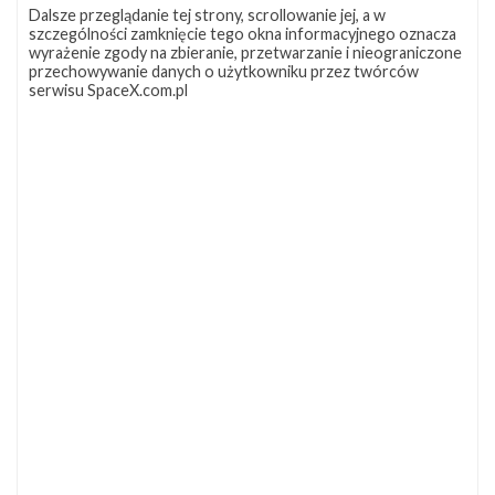
Dalsze przeglądanie tej strony, scrollowanie jej, a w
szczególności zamknięcie tego okna informacyjnego oznacza
wyrażenie zgody na zbieranie, przetwarzanie i nieograniczone
przechowywanie danych o użytkowniku przez twórców
serwisu SpaceX.com.pl
NAJBLIŻSZY START
Starlink
Group
17-
38