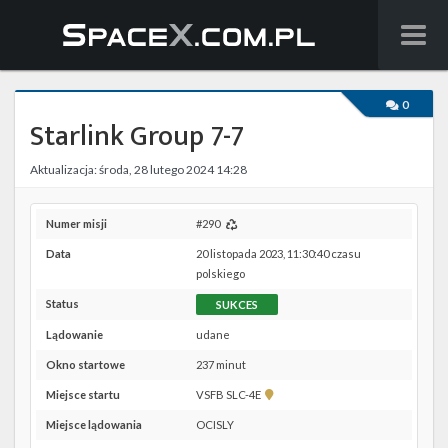
Wiadomości
0
Starlink Group 7-7
Baza wiedzy
Aktualizacja: środa, 28 lutego 2024 14:28
Starlink
Starship
Numer misji
#290
Data
20 listopada 2023, 11:30:40 czasu
Lista startów
polskiego
Status
SUKCES
Na żywo
Lądowanie
udane
Szukaj
Okno startowe
237 minut
Pokaż
Miejsce startu
VSFB SLC-4E
Facebook
lokalizację
Miejsce lądowania
OCISLY
VSFB