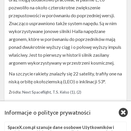
pozwoliło na około czterokrotne zwiększenie
przepustowości w porównaniu do poprzedniej wersji.
Znacząco usprawniono także system napędu. Są w nim
wykorzystywane jonowe silniki Halla napędzane
argonem, które w porównaniu do poprzedników mają
ponad dwukrotnie wyższy ciąg i o połowę wyższy impuls
właściwy. Jest to pierwszy w historii silnik zasilany
argonem wykorzystywany w przestrzeni kosmicznej.
Na szczycie rakiety znalazły się 22 satelity, trafiły one na
niską orbitę okołoziemską (LEO) o inklinacji 53°.
Źródła:
Next Spaceflight
,
T.S. Kelso (1)
,
(2)
Szukaj po tematach
Informacje o polityce prywatności
Falcon 9
OCISLY
SLC-4E
Starlink
Starlink Group 7-7
Starlink-122
SpaceX.com.pl szanuje dane osobowe Użytkowników i