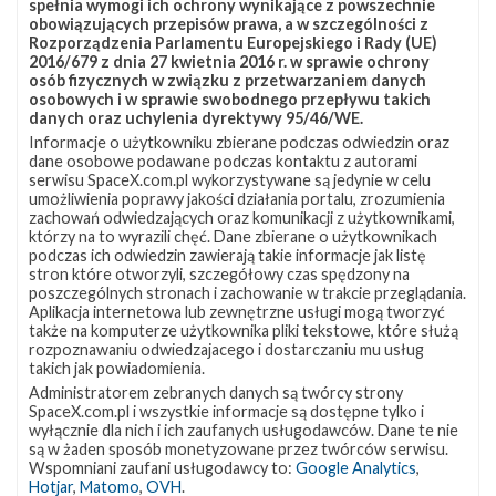
spełnia wymogi ich ochrony wynikające z powszechnie
obowiązujących przepisów prawa, a w szczególności z
Rozporządzenia Parlamentu Europejskiego i Rady (UE)
2016/679 z dnia 27 kwietnia 2016 r. w sprawie ochrony
osób fizycznych w związku z przetwarzaniem danych
osobowych i w sprawie swobodnego przepływu takich
danych oraz uchylenia dyrektywy 95/46/WE.
Informacje o użytkowniku zbierane podczas odwiedzin oraz
dane osobowe podawane podczas kontaktu z autorami
serwisu SpaceX.com.pl wykorzystywane są jedynie w celu
umożliwienia poprawy jakości działania portalu, zrozumienia
zachowań odwiedzających oraz komunikacji z użytkownikami,
którzy na to wyrazili chęć. Dane zbierane o użytkownikach
podczas ich odwiedzin zawierają takie informacje jak listę
stron które otworzyli, szczegółowy czas spędzony na
poszczególnych stronach i zachowanie w trakcie przeglądania.
Aplikacja internetowa lub zewnętrzne usługi mogą tworzyć
także na komputerze użytkownika pliki tekstowe, które służą
rozpoznawaniu odwiedzajacego i dostarczaniu mu usług
takich jak powiadomienia.
Administratorem zebranych danych są twórcy strony
SpaceX.com.pl i wszystkie informacje są dostępne tylko i
wyłącznie dla nich i ich zaufanych usługodawców. Dane te nie
są w żaden sposób monetyzowane przez twórców serwisu.
Wspomniani zaufani usługodawcy to:
Google Analytics
,
Hotjar
,
Matomo
,
OVH
.