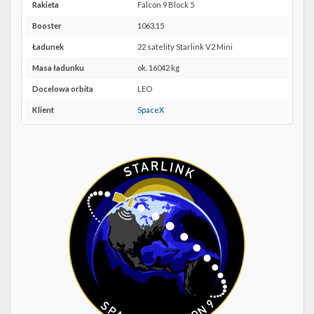
Twitter
SLC-
Rakieta
Falcon 9 Block 5
4E w
Booster
1063.15
Kalendarze
Google
Maps
Ładunek
22 satelity Starlink V2 Mini
Masa ładunku
ok. 16042 kg
Docelowa orbita
LEO
Klient
SpaceX