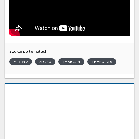
Szukaj po tematach
Falcon 9
SLC-40
THAICOM
THAICOM 8