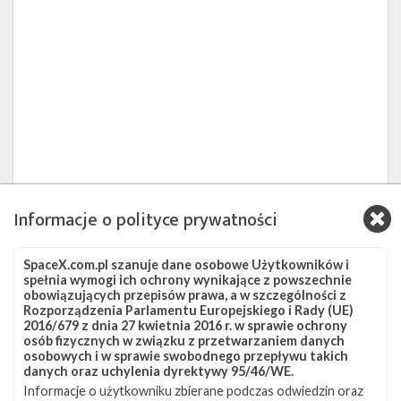
Informacje o polityce prywatności
SpaceX.com.pl szanuje dane osobowe Użytkowników i
spełnia wymogi ich ochrony wynikające z powszechnie
obowiązujących przepisów prawa, a w szczególności z
Rozporządzenia Parlamentu Europejskiego i Rady (UE)
2016/679 z dnia 27 kwietnia 2016 r. w sprawie ochrony
Powiązane wiadomości
osób fizycznych w związku z przetwarzaniem danych
osobowych i w sprawie swobodnego przepływu takich
Fantastyczna
danych oraz uchylenia dyrektywy 95/46/WE.
0
czwórka
Informacje o użytkowniku zbierane podczas odwiedzin oraz