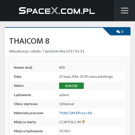
Wiadomości
0
THAICOM 8
Baza wiedzy
Aktualizacja: sobota, 7 października 2017 01:21
Starlink
Starship
Numer misji
#30
Data
27 maja 2016, 23:39 czasu polskiego
Lista startów
Status
SUKCES
Na żywo
Lądowanie
udane
Okno startowe
120 minut
Szukaj
Materiały prasowe
THAICOM 8 Press Kit
Facebook
Pokaż
Miejsce startu
CCAFS SLC-40
lokalizację
Miejsce lądowania
OCISLY
CCAFS