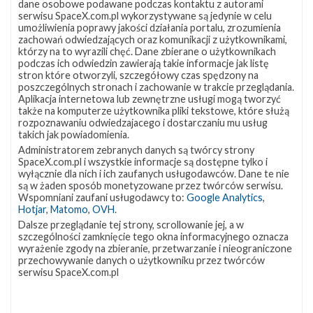
dane osobowe podawane podczas kontaktu z autorami
serwisu SpaceX.com.pl wykorzystywane są jedynie w celu
umożliwienia poprawy jakości działania portalu, zrozumienia
zachowań odwiedzających oraz komunikacji z użytkownikami,
którzy na to wyrazili chęć. Dane zbierane o użytkownikach
podczas ich odwiedzin zawierają takie informacje jak listę
stron które otworzyli, szczegółowy czas spędzony na
poszczególnych stronach i zachowanie w trakcie przeglądania.
Aplikacja internetowa lub zewnętrzne usługi mogą tworzyć
także na komputerze użytkownika pliki tekstowe, które służą
rozpoznawaniu odwiedzajacego i dostarczaniu mu usług
takich jak powiadomienia.
Administratorem zebranych danych są twórcy strony
SpaceX.com.pl i wszystkie informacje są dostępne tylko i
wyłącznie dla nich i ich zaufanych usługodawców. Dane te nie
są w żaden sposób monetyzowane przez twórców serwisu.
Fantastyczna czwórka
Wspomniani zaufani usługodawcy to:
Google Analytics
,
wtorek, 7 czerwca 2016 21:40
Hotjar
,
Matomo
,
OVH
.
Dalsze przeglądanie tej strony, scrollowanie jej, a w
szczególności zamknięcie tego okna informacyjnego oznacza
wyrażenie zgody na zbieranie, przetwarzanie i nieograniczone
Sokół
0
przechowywanie danych o użytkowniku przez twórców
wrócił
serwisu SpaceX.com.pl
do
portu