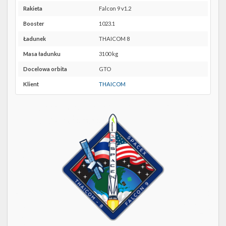
Twitter
SLC-
Rakieta
Falcon 9 v1.2
40 w
Kalendarze
Booster
1023.1
Google
Maps
Ładunek
THAICOM 8
Masa ładunku
3100 kg
Docelowa orbita
GTO
Klient
THAICOM