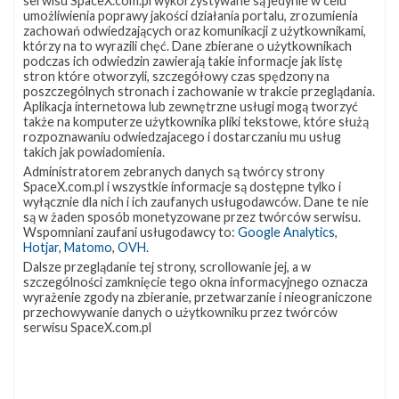
serwisu SpaceX.com.pl wykorzystywane są jedynie w celu
W poniedziałek 8 lipca NASA przyznała firmie SpaceX kontrakt
umożliwienia poprawy jakości działania portalu, zrozumienia
na wyniesienie na orbitę kosmicznego obserwatorium Imaging
zachowań odwiedzających oraz komunikacji z użytkownikami,
X-ray Polarimetry Explorer (IXPE). Urządzenie będzie się składać
którzy na to wyrazili chęć. Dane zbierane o użytkownikach
podczas ich odwiedzin zawierają takie informacje jak listę
z trzech teleskopów, dzięki którym dokonywany będzie pomiar
stron które otworzyli, szczegółowy czas spędzony na
polaryzacji promieniowania rentgenowskiego pochodzącego z
poszczególnych stronach i zachowanie w trakcie przeglądania.
różnych źródeł. Ma to pomóc w lepszym zrozumieniu
Aplikacja internetowa lub zewnętrzne usługi mogą tworzyć
mechanizmów powstawania promieniowania X w takich
także na komputerze użytkownika pliki tekstowe, które służą
rozpoznawaniu odwiedzajacego i dostarczaniu mu usług
obiektach jak magnetary, pulsary, mgławice pulsarowe,
takich jak powiadomienia.
pozostałości supernowych, mikrokwazary, …
Administratorem zebranych danych są twórcy strony
SpaceX.com.pl i wszystkie informacje są dostępne tylko i
wyłącznie dla nich i ich zaufanych usługodawców. Dane te nie
NAJBLIŻSZY START
są w żaden sposób monetyzowane przez twórców serwisu.
Wspomniani zaufani usługodawcy to:
Google Analytics
,
Hotjar
,
Matomo
,
OVH
.
Starlink
Group
Dalsze przeglądanie tej strony, scrollowanie jej, a w
17-
szczególności zamknięcie tego okna informacyjnego oznacza
wyrażenie zgody na zbieranie, przetwarzanie i nieograniczone
38
przechowywanie danych o użytkowniku przez twórców
serwisu SpaceX.com.pl