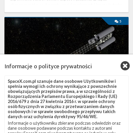
eksperymentów naukowych, części zamiennych i innego ładunku
na Międzynarodową Stację Kosmiczną po wycofaniu z …
Falcon
5
9
wybrany
do
wyniesienia
na
orbitę
kosmicznego
Informacje o polityce prywatności
obserwatorium
IXPE
SpaceX.com.pl szanuje dane osobowe Użytkowników i
spełnia wymogi ich ochrony wynikające z powszechnie
obowiązujących przepisów prawa, a w szczególności z
Rozporządzenia Parlamentu Europejskiego i Rady (UE)
2016/679 z dnia 27 kwietnia 2016 r. w sprawie ochrony
osób fizycznych w związku z przetwarzaniem danych
Falcon 9 wybrany do wyniesienia na orbitę
osobowych i w sprawie swobodnego przepływu takich
danych oraz uchylenia dyrektywy 95/46/WE.
kosmicznego obserwatorium IXPE
Informacje o użytkowniku zbierane podczas odwiedzin oraz
środa, 10 lipca 2019 00:25
dane osobowe podawane podczas kontaktu z autorami