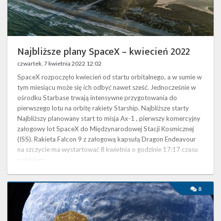
Twitter
Kalendarze
Najbliższe plany SpaceX – kwiecień 2022
czwartek, 7 kwietnia 2022 12:02
SpaceX rozpoczęło kwiecień od startu orbitalnego, a w sumie w
tym miesiącu może się ich odbyć nawet sześć. Jednocześnie w
ośrodku Starbase trwają intensywne przygotowania do
pierwszego lotu na orbitę rakiety Starship. Najbliższe starty
Najbliższy planowany start to misja Ax-1 , pierwszy komercyjny
załogowy lot SpaceX do Międzynarodowej Stacji Kosmicznej
(ISS). Rakieta Falcon 9 z załogową kapsułą Dragon Endeavour
na szczycie ma wystartować 8 kwietnia o godzinie 17:17 czasu
polskiego …
Ostatnia
8
misja
Dragona
w