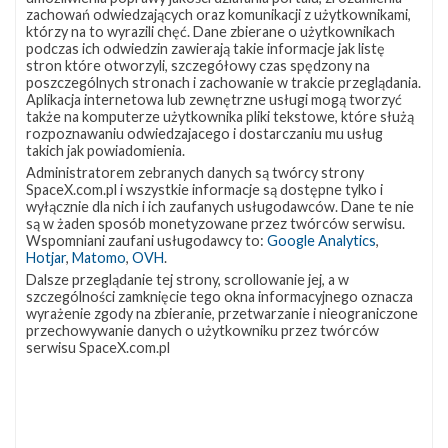
lokalizację
Miejsce lądowania
OCISLY
zachowań odwiedzających oraz komunikacji z użytkownikami,
VSFB
którzy na to wyrazili chęć. Dane zbierane o użytkownikach
Rakieta
Falcon 9 Block 5
SLC-
4E w
podczas ich odwiedzin zawierają takie informacje jak listę
Ładunek
24 satelity Starlink V2 Mini Optimized
Google
stron które otworzyli, szczegółowy czas spędzony na
Maps
poszczególnych stronach i zachowanie w trakcie przeglądania.
Aplikacja internetowa lub zewnętrzne usługi mogą tworzyć
więcej
także na komputerze użytkownika pliki tekstowe, które służą
rozpoznawaniu odwiedzajacego i dostarczaniu mu usług
takich jak powiadomienia.
Administratorem zebranych danych są twórcy strony
SpaceX.com.pl i wszystkie informacje są dostępne tylko i
wyłącznie dla nich i ich zaufanych usługodawców. Dane te nie
są w żaden sposób monetyzowane przez twórców serwisu.
Wspomniani zaufani usługodawcy to:
Google Analytics
,
Hotjar
,
Matomo
,
OVH
.
Dalsze przeglądanie tej strony, scrollowanie jej, a w
szczególności zamknięcie tego okna informacyjnego oznacza
Z NASZEGO TWITTERA
wyrażenie zgody na zbieranie, przetwarzanie i nieograniczone
przechowywanie danych o użytkowniku przez twórców
serwisu SpaceX.com.pl
Śledź nas na Twitterze
OSTATNIO POPULARNE