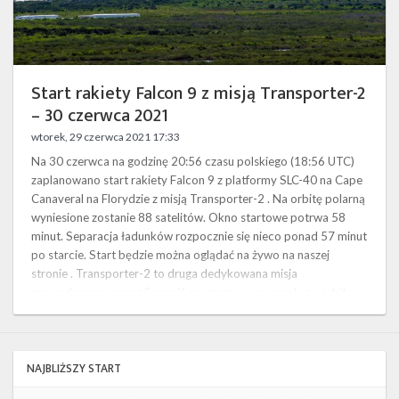
Twitter
2021
Kalendarze
Start rakiety Falcon 9 z misją Transporter-2
– 30 czerwca 2021
wtorek, 29 czerwca 2021 17:33
Na 30 czerwca na godzinę 20:56 czasu polskiego (18:56 UTC)
zaplanowano start rakiety Falcon 9 z platformy SLC-40 na Cape
Canaveral na Florydzie z misją Transporter-2 . Na orbitę polarną
wyniesione zostanie 88 satelitów. Okno startowe potrwa 58
minut. Separacja ładunków rozpocznie się nieco ponad 57 minut
po starcie. Start będzie można oglądać na żywo na naszej
stronie . Transporter-2 to druga dedykowana misja
prowadzonego przez SpaceX programu wynoszenia na orbitę
małych satelitów, …
NAJBLIŻSZY START