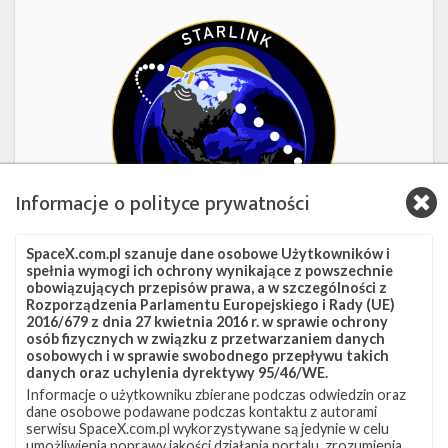
Starlink
Group
17-
38
Informacje o polityce prywatności
SpaceX.com.pl szanuje dane osobowe Użytkowników i
spełnia wymogi ich ochrony wynikające z powszechnie
obowiązujących przepisów prawa, a w szczególności z
1d 17h 11m 12s
Rozporządzenia Parlamentu Europejskiego i Rady (UE)
2016/679 z dnia 27 kwietnia 2016 r. w sprawie ochrony
Starlink Group 17-38
osób fizycznych w związku z przetwarzaniem danych
osobowych i w sprawie swobodnego przepływu takich
danych oraz uchylenia dyrektywy 95/46/WE.
Data
8 sierpnia 2026
Informacje o użytkowniku zbierane podczas odwiedzin oraz
Godzina
16:00 czasu polskiego
dane osobowe podawane podczas kontaktu z autorami
Okno startowe
240 minut
serwisu SpaceX.com.pl wykorzystywane są jedynie w celu
Pokaż
Miejsce startu
VSFB SLC-4E
umożliwienia poprawy jakości działania portalu, zrozumienia