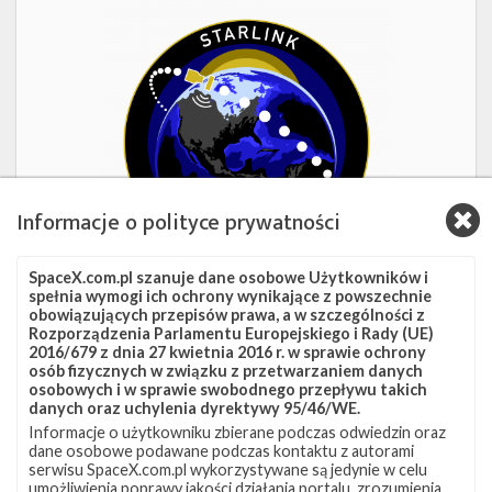
Starlink
Group
17-
38
Informacje o polityce prywatności
SpaceX.com.pl szanuje dane osobowe Użytkowników i
spełnia wymogi ich ochrony wynikające z powszechnie
obowiązujących przepisów prawa, a w szczególności z
1d 17h 33m 53s
Rozporządzenia Parlamentu Europejskiego i Rady (UE)
2016/679 z dnia 27 kwietnia 2016 r. w sprawie ochrony
Starlink Group 17-38
osób fizycznych w związku z przetwarzaniem danych
osobowych i w sprawie swobodnego przepływu takich
danych oraz uchylenia dyrektywy 95/46/WE.
Data
8 sierpnia 2026
Informacje o użytkowniku zbierane podczas odwiedzin oraz
Godzina
16:00 czasu polskiego
dane osobowe podawane podczas kontaktu z autorami
Okno startowe
240 minut
serwisu SpaceX.com.pl wykorzystywane są jedynie w celu
Pokaż
Miejsce startu
VSFB SLC-4E
umożliwienia poprawy jakości działania portalu, zrozumienia