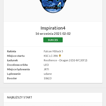
Twitter
Kalendarze
Inspiration4
16 września 2021
02:02
SUKCES
Rakieta
Falcon 9 Block 5
Pokaż
Miejsce startu
KSC LC-39A
lokalizację
Ładunek
Resilience – Dragon 2 (D2-8/C207.2)
KSC
Docelowa orbita
LEO
LC-
39A w
Miejsce lądowania
JRTI
Google
Lądowanie
udane
Maps
Booster
1062.3
NAJBLIŻSZY START