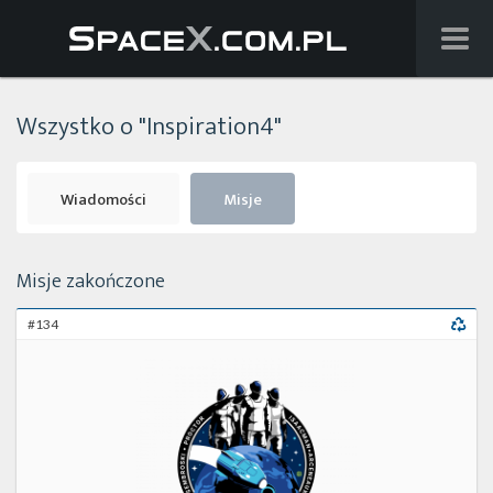
Wiadomości
Wszystko o "Inspiration4"
Baza wiedzy
Starlink
Wiadomości
Misje
Starship
Misje zakończone
Lista startów
#134
Na żywo
Szukaj
Facebook