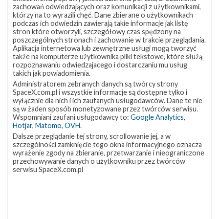
lokalizację
Miejsce lądowania
OCISLY
zachowań odwiedzających oraz komunikacji z użytkownikami,
VSFB
którzy na to wyrazili chęć. Dane zbierane o użytkownikach
Rakieta
Falcon 9 Block 5
SLC-
4E w
podczas ich odwiedzin zawierają takie informacje jak listę
Ładunek
24 satelity Starlink V2 Mini Optimized
Google
stron które otworzyli, szczegółowy czas spędzony na
Maps
poszczególnych stronach i zachowanie w trakcie przeglądania.
więcej
Aplikacja internetowa lub zewnętrzne usługi mogą tworzyć
także na komputerze użytkownika pliki tekstowe, które służą
rozpoznawaniu odwiedzajacego i dostarczaniu mu usług
takich jak powiadomienia.
Administratorem zebranych danych są twórcy strony
SpaceX.com.pl i wszystkie informacje są dostępne tylko i
wyłącznie dla nich i ich zaufanych usługodawców. Dane te nie
są w żaden sposób monetyzowane przez twórców serwisu.
Wspomniani zaufani usługodawcy to:
Google Analytics
,
Hotjar
,
Matomo
,
OVH
.
Dalsze przeglądanie tej strony, scrollowanie jej, a w
szczególności zamknięcie tego okna informacyjnego oznacza
Z NASZEGO TWITTERA
wyrażenie zgody na zbieranie, przetwarzanie i nieograniczone
przechowywanie danych o użytkowniku przez twórców
serwisu SpaceX.com.pl
Śledź nas na Twitterze
OSTATNIO POPULARNE