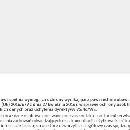
w i spełnia wymogi ich ochrony wynikające z powszechnie obowiąz
(UE) 2016/679 z dnia 27 kwietnia 2016 r. w sprawie ochrony osób
kich danych oraz uchylenia dyrektywy 95/46/WE.
in oraz dane osobowe podawane podczas kontaktu z autorami serwisu
zumienia zachowań odwiedzających oraz komunikacji z użytkownikami, któ
 informacje jak listę stron które otworzyli, szczegółowy czas spędzo