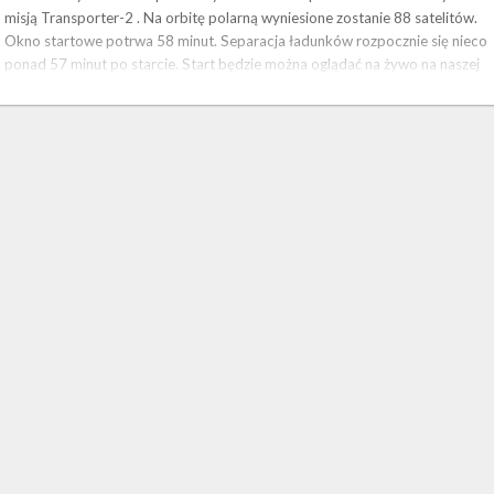
misją Transporter-2 . Na orbitę polarną wyniesione zostanie 88 satelitów.
Okno startowe potrwa 58 minut. Separacja ładunków rozpocznie się nieco
ponad 57 minut po starcie. Start będzie można oglądać na żywo na naszej
stronie . Transporter-2 to druga dedykowana misja prowadzonego przez
SpaceX programu wynoszenia na orbitę małych satelitów, …