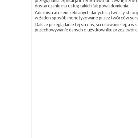
przeglądania. Aplikacja internetowa lub zewnętrzne
dostarczaniu mu usług takich jak powiadomienia.
Administratorem zebranych danych są twórcy strony S
w żaden sposób monetyzowane przez twórców serw
Dalsze przeglądanie tej strony, scrollowanie jej, a 
przechowywanie danych o użytkowniku przez twórc