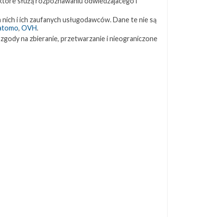
 które służą rozpoznawaniu odwiedzajacego i
ZAPRZYJAŹNIONE STRONY
 nich i ich zaufanych usługodawców. Dane te nie są
atomo
,
OVH
.
 zgody na zbieranie, przetwarzanie i nieograniczone
Kosmogadka
Jak będzie w rakiecie? (grupa FB)
Kosmiczna Propaganda
To Jakiś Kosmos!
TexasBocaChica (PL) – Substack