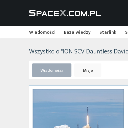
Wiadomości
Baza wiedzy
Starlink
S
Wszystko o "ION SCV Dauntless Davi
Wiadomości
Misje
Start
rakiety
Falcon
9
z
misją
Transporter-