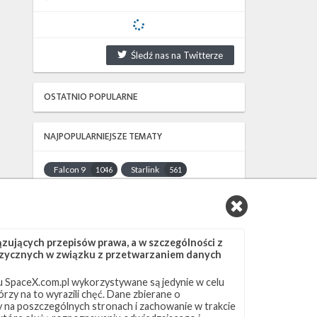
Śledź nas na Twitterze
OSTATNIO POPULARNE
NAJPOPULARNIEJSZE TEMATY
Falcon 9
Starlink
1046
561
SLC-40
OCISLY
521
337
LC-39A
SLC-4E
292
284
NASA
Lądowanie
263
235
ujących przepisów prawa, a w szczególności z
JRTI
ASOG
214
181
 fizycznych w związku z przetwarzaniem danych
Dragon 2
Osłony ładunku
145
125
 SpaceX.com.pl wykorzystywane są jedynie w celu
Starship
Landing Zone 1
107
96
rzy na to wyrazili chęć. Dane zbierane o
Loty załogowe
ISS
95
93
ny na poszczególnych stronach i zachowanie w trakcie