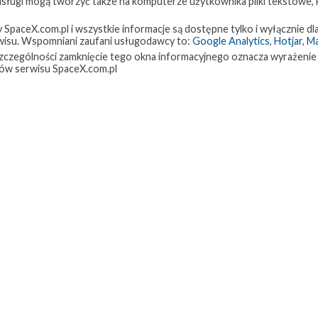
 usługi mogą tworzyć także na komputerze użytkownika pliki tekstowe,
paceX.com.pl i wszystkie informacje są dostępne tylko i wyłącznie dla
isu. Wspomniani zaufani usługodawcy to:
Google Analytics
,
Hotjar
,
M
w szczególności zamknięcie tego okna informacyjnego oznacza wyrażenie
ów serwisu SpaceX.com.pl