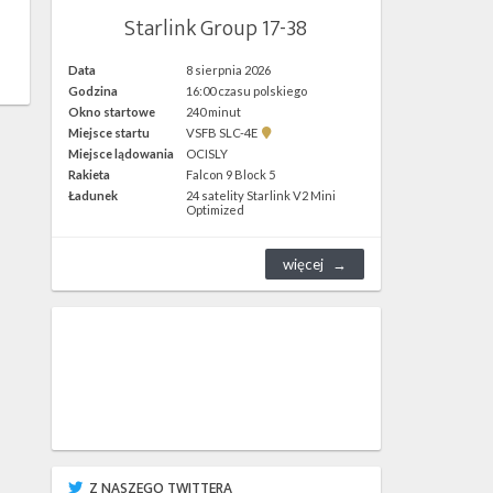
Starlink Group 17-38
Data
8 sierpnia 2026
Godzina
16:00 czasu polskiego
Okno startowe
240 minut
Pokaż
Miejsce startu
VSFB SLC-4E
lokalizację
Miejsce lądowania
OCISLY
VSFB
Rakieta
Falcon 9 Block 5
SLC-
4E w
Ładunek
24 satelity Starlink V2 Mini
Google
Optimized
Maps
więcej
Z NASZEGO TWITTERA