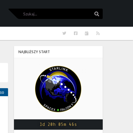
Szukaj
Szukaj
Twitter
Facebook
Kalendarze
RSS
NAJBLIŻSZY START
Starlink
Group
17-
38
10
1d 20h 05m 46s