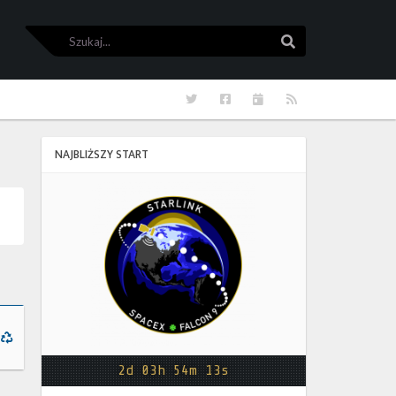
Szukaj
Szukaj
Twitter
Facebook
Kalendarze
RSS
NAJBLIŻSZY START
Starlink
Group
17-
38
2d 03h 54m 13s