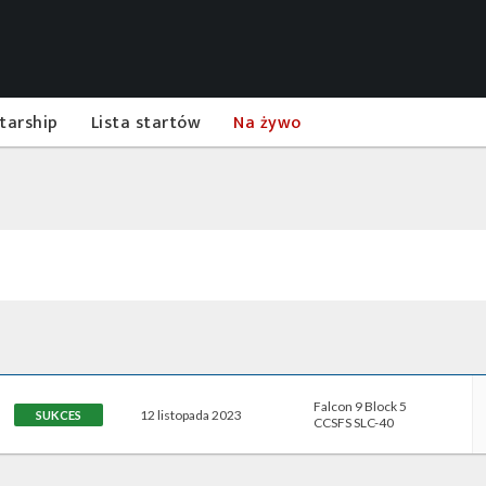
tarship
Lista startów
Na żywo
Falcon 9 Block 5
12 listopada 2023
SUKCES
CCSFS SLC-40