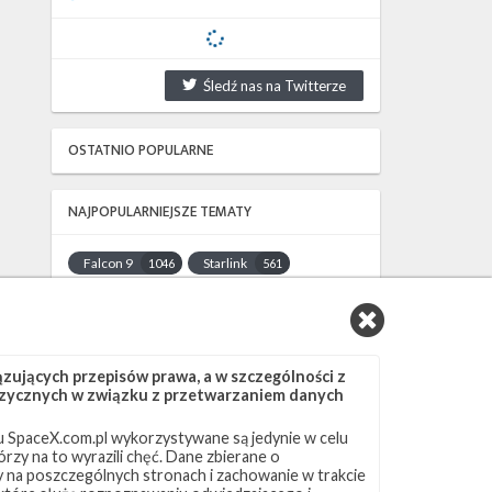
Śledź nas na Twitterze
OSTATNIO POPULARNE
NAJPOPULARNIEJSZE TEMATY
Falcon 9
Starlink
1046
561
SLC-40
OCISLY
521
337
LC-39A
SLC-4E
292
284
NASA
Lądowanie
263
235
ujących przepisów prawa, a w szczególności z
JRTI
ASOG
214
181
 fizycznych w związku z przetwarzaniem danych
Dragon 2
Osłony ładunku
145
125
 SpaceX.com.pl wykorzystywane są jedynie w celu
Starship
Landing Zone 1
107
96
rzy na to wyrazili chęć. Dane zbierane o
Loty załogowe
ISS
95
93
ny na poszczególnych stronach i zachowanie w trakcie