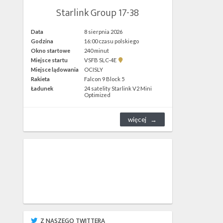
Starlink Group 17-38
Data
8 sierpnia 2026
Godzina
16:00 czasu polskiego
Okno startowe
240 minut
Pokaż
Miejsce startu
VSFB SLC-4E
lokalizację
Miejsce lądowania
OCISLY
VSFB
Rakieta
Falcon 9 Block 5
SLC-
4E w
Ładunek
24 satelity Starlink V2 Mini
Google
Optimized
Maps
więcej
Z NASZEGO TWITTERA