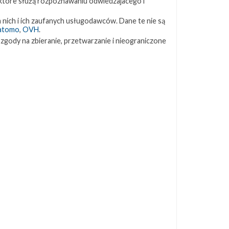
 które służą rozpoznawaniu odwiedzajacego i
ZAPRZYJAŹNIONE STRONY
 nich i ich zaufanych usługodawców. Dane te nie są
atomo
,
OVH
.
 zgody na zbieranie, przetwarzanie i nieograniczone
Kosmogadka
Jak będzie w rakiecie? (grupa FB)
Kosmiczna Propaganda
To Jakiś Kosmos!
TexasBocaChica (PL) – Substack