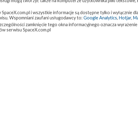
 usługi mogą tworzyć także na komputerze użytkownika pliki tekstowe,
paceX.com.pl i wszystkie informacje są dostępne tylko i wyłącznie dla
isu. Wspomniani zaufani usługodawcy to:
Google Analytics
,
Hotjar
,
M
w szczególności zamknięcie tego okna informacyjnego oznacza wyrażenie
ów serwisu SpaceX.com.pl