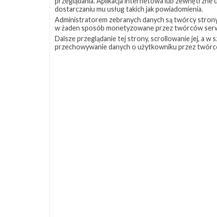
przeglądania. Aplikacja internetowa lub zewnętrzne
dostarczaniu mu usług takich jak powiadomienia.
Administratorem zebranych danych są twórcy strony S
w żaden sposób monetyzowane przez twórców serw
Dalsze przeglądanie tej strony, scrollowanie jej, a 
przechowywanie danych o użytkowniku przez twórc