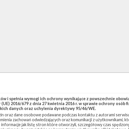
w i spełnia wymogi ich ochrony wynikające z powszechnie obowiąz
(UE) 2016/679 z dnia 27 kwietnia 2016 r. w sprawie ochrony osób
kich danych oraz uchylenia dyrektywy 95/46/WE.
in oraz dane osobowe podawane podczas kontaktu z autorami serwisu
zumienia zachowań odwiedzających oraz komunikacji z użytkownikami, któ
 informacje jak listę stron które otworzyli, szczegółowy czas spędzo