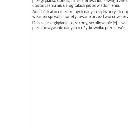
przeglądania. Aplikacja internetowa lub zewnętrzne
dostarczaniu mu usług takich jak powiadomienia.
Administratorem zebranych danych są twórcy strony S
w żaden sposób monetyzowane przez twórców serw
Dalsze przeglądanie tej strony, scrollowanie jej, a 
przechowywanie danych o użytkowniku przez twórc