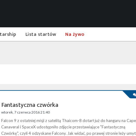
tarship
Lista startów
Na żywo
Fantastyczna czwórka
wtorek, 7 czerwca 2016 21:40
Falcon 9 z ostatniej misji z satelitą Thaicom-8 dotarł już do hangaru na Cape
Canaveral i SpaceX udostępniło zdjęcie przestawiające "Fantastyczną
Czwórkę", czyli 4 odzyskane Falcony. Jak widać, po prawej stronie leży umy