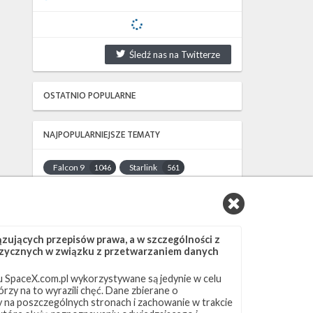
Śledź nas na Twitterze
OSTATNIO POPULARNE
NAJPOPULARNIEJSZE TEMATY
Falcon 9
Starlink
1046
561
SLC-40
OCISLY
521
337
LC-39A
SLC-4E
292
284
NASA
Lądowanie
263
235
ujących przepisów prawa, a w szczególności z
JRTI
ASOG
214
181
 fizycznych w związku z przetwarzaniem danych
Dragon 2
Osłony ładunku
145
125
 SpaceX.com.pl wykorzystywane są jedynie w celu
Starship
Landing Zone 1
107
96
rzy na to wyrazili chęć. Dane zbierane o
Loty załogowe
ISS
95
93
ny na poszczególnych stronach i zachowanie w trakcie