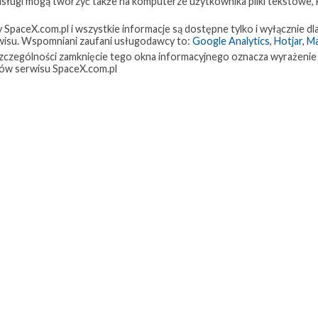
 usługi mogą tworzyć także na komputerze użytkownika pliki tekstowe,
paceX.com.pl i wszystkie informacje są dostępne tylko i wyłącznie dla
isu. Wspomniani zaufani usługodawcy to:
Google Analytics
,
Hotjar
,
M
w szczególności zamknięcie tego okna informacyjnego oznacza wyrażenie
ów serwisu SpaceX.com.pl