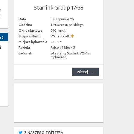
Starlink Group 17-38
n
i
Data
8 sierpnia 2026
Godzina
16:00 czasu polskiego
Okno startowe
240 minut
Pokaż
Miejsce startu
VSFB SLC-4E
1
lokalizację
Miejsce lądowania
OCISLY
VSFB
9
Rakieta
Falcon 9 Block 5
SLC-
4E w
Ładunek
24 satelity Starlink V2 Mini
Google
Optimized
Maps
więcej
Z NASZEGO TWITTERA