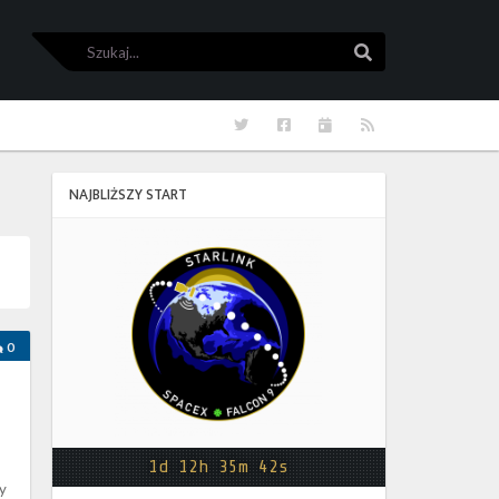
Szukaj
Szukaj
Twitter
Facebook
Kalendarze
RSS
NAJBLIŻSZY START
Starlink
Group
17-
38
0
1d 12h 35m 42s
ty