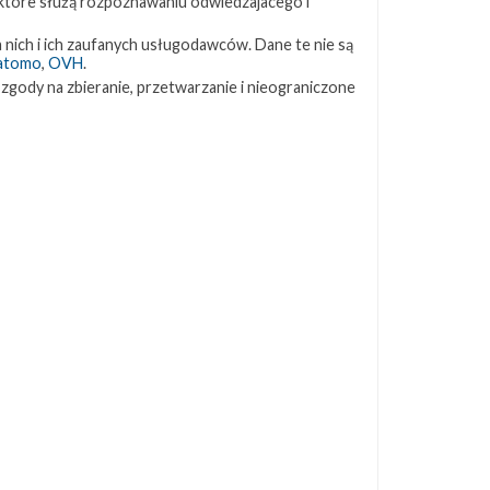
 które służą rozpoznawaniu odwiedzajacego i
ZAPRZYJAŹNIONE STRONY
 nich i ich zaufanych usługodawców. Dane te nie są
atomo
,
OVH
.
 zgody na zbieranie, przetwarzanie i nieograniczone
Kosmogadka
Jak będzie w rakiecie? (grupa FB)
Kosmiczna Propaganda
To Jakiś Kosmos!
TexasBocaChica (PL) – Substack