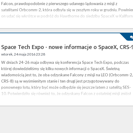
Falcon, prawdopodobnie z pierwszego udanego lądowania z misji z
satelitami Orbcomm-2, która odbyła się w zeszłym roku w grudniu. Powinie
on udać się wkrótce w podróż do Hawthorne do siedziby SpaceX w Kaliforni
gdzie będzie stał w muzeum SpaceX. Zaczyna brakować też miejsca, …
Space Tech Expo - nowe informacje o SpaceX, CRS-
wtorek, 24 maja 2016 23:28
W dniach 24-26 maja odbywa się konferencja Space Tech Expo, podczas
której dowiedzieliśmy się kilku nowych informacji o SpaceX. Świetną
wiadomością jest to, że oba odzyskane Falcony z misji na LEO (Orbcomm-2,
CRS-8) są w wyśmienitym stanie i ten drugi jest przygotowywany do
ponownego lotu, który być może odbędzie się jeszcze latem z satelitą SES-
10. Potwierdziło się również to, że odzyskany Falcon z ostatniej misji zniósł
lądowanie nieco gorzej i, mimo że teoretycznie by mógł, to już nigdzie …