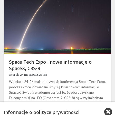
nowe
informacje
o
SpaceX,
CRS-
9
Space Tech Expo - nowe informacje o
SpaceX, CRS-9
wtorek, 24 maja 2016 23:28
W dniach 24-26 maja odbywa się konferencja Space Tech Expo,
podczas której dowiedzieliśmy się kilku nowych informacji o
SpaceX. Świetną wiadomością jest to, że oba odzyskane
Falcony z misji na LEO (Orbcomm-2, CRS-8) są w wyśmienitym
stanie i ten drugi jest przygotowywany do ponownego lotu,
który być może odbędzie się jeszcze latem z satelitą SES-10.
Informacje o polityce prywatności
Potwierdziło się również to, że odzyskany Falcon z ostatniej misji