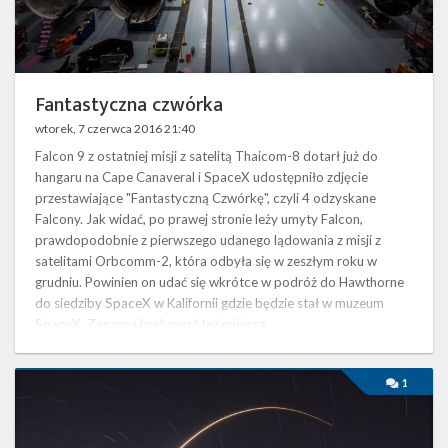
Twitter
Kalendarze
Fantastyczna czwórka
wtorek, 7 czerwca 2016 21:40
Falcon 9 z ostatniej misji z satelitą Thaicom-8 dotarł już do
hangaru na Cape Canaveral i SpaceX udostępniło zdjęcie
przestawiające "Fantastyczną Czwórkę", czyli 4 odzyskane
Falcony. Jak widać, po prawej stronie leży umyty Falcon,
prawdopodobnie z pierwszego udanego lądowania z misji z
satelitami Orbcomm-2, która odbyła się w zeszłym roku w
grudniu. Powinien on udać się wkrótce w podróż do Hawthorne
do siedziby SpaceX w Kalifornii gdzie będzie stał w muzeum
SpaceX. Zaczyna brakować też miejsca, …
Space
1
Tech
Expo
-