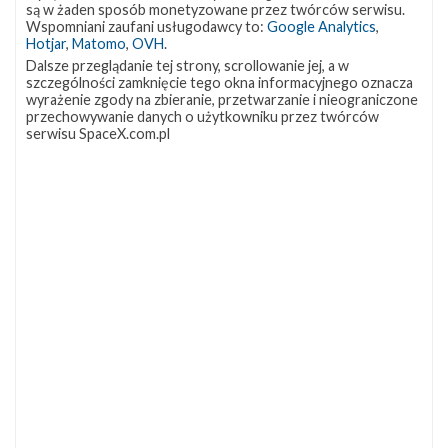
są w żaden sposób monetyzowane przez twórców serwisu.
Wspomniani zaufani usługodawcy to:
Google Analytics
,
Starlink Group 17-38
Hotjar
,
Matomo
,
OVH
.
Dalsze przeglądanie tej strony, scrollowanie jej, a w
Data
8 sierpnia 2026
szczególności zamknięcie tego okna informacyjnego oznacza
Godzina
18:24 czasu polskiego
wyrażenie zgody na zbieranie, przetwarzanie i nieograniczone
Okno startowe
240 minut
przechowywanie danych o użytkowniku przez twórców
Pokaż
Miejsce startu
VSFB SLC-4E
serwisu SpaceX.com.pl
lokalizację
Miejsce lądowania
OCISLY
VSFB
Rakieta
Falcon 9 Block 5
SLC-
4E w
Ładunek
24 satelity Starlink V2 Mini Optimized
Google
Maps
więcej
Z NASZEGO TWITTERA