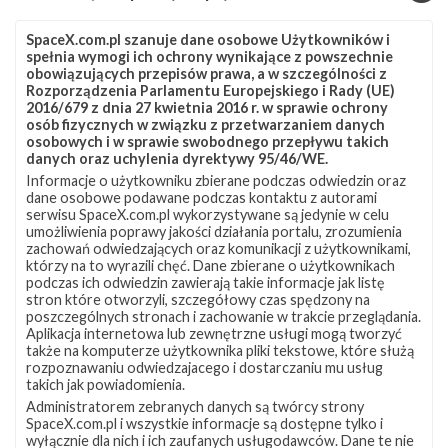
zniósł lądowanie nieco gorzej i, mimo że teoretycznie by mógł,
to już nigdzie …
SpaceX.com.pl szanuje dane osobowe Użytkowników i
spełnia wymogi ich ochrony wynikające z powszechnie
obowiązujących przepisów prawa, a w szczególności z
Rozporządzenia Parlamentu Europejskiego i Rady (UE)
NAJBLIŻSZY START
2016/679 z dnia 27 kwietnia 2016 r. w sprawie ochrony
osób fizycznych w związku z przetwarzaniem danych
Starlink
osobowych i w sprawie swobodnego przepływu takich
danych oraz uchylenia dyrektywy 95/46/WE.
Group
17-
Informacje o użytkowniku zbierane podczas odwiedzin oraz
dane osobowe podawane podczas kontaktu z autorami
38
serwisu SpaceX.com.pl wykorzystywane są jedynie w celu
umożliwienia poprawy jakości działania portalu, zrozumienia
zachowań odwiedzających oraz komunikacji z użytkownikami,
którzy na to wyrazili chęć. Dane zbierane o użytkownikach
podczas ich odwiedzin zawierają takie informacje jak listę
stron które otworzyli, szczegółowy czas spędzony na
poszczególnych stronach i zachowanie w trakcie przeglądania.
Aplikacja internetowa lub zewnętrzne usługi mogą tworzyć
także na komputerze użytkownika pliki tekstowe, które służą
rozpoznawaniu odwiedzajacego i dostarczaniu mu usług
takich jak powiadomienia.
Administratorem zebranych danych są twórcy strony
SpaceX.com.pl i wszystkie informacje są dostępne tylko i
15h 19m 07s
wyłącznie dla nich i ich zaufanych usługodawców. Dane te nie