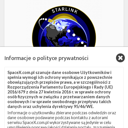
Starlink
Group
17-
38
Informacje o polityce prywatności
SpaceX.com.pl szanuje dane osobowe Użytkowników i
spełnia wymogi ich ochrony wynikające z powszechnie
obowiązujących przepisów prawa, a w szczególności z
1d 09h 30m 14s
Rozporządzenia Parlamentu Europejskiego i Rady (UE)
2016/679 z dnia 27 kwietnia 2016 r. w sprawie ochrony
Starlink Group 17-38
osób fizycznych w związku z przetwarzaniem danych
osobowych i w sprawie swobodnego przepływu takich
danych oraz uchylenia dyrektywy 95/46/WE.
Data
8 sierpnia 2026
Informacje o użytkowniku zbierane podczas odwiedzin oraz
Godzina
16:00 czasu polskiego
dane osobowe podawane podczas kontaktu z autorami
Okno startowe
240 minut
serwisu SpaceX.com.pl wykorzystywane są jedynie w celu
Pokaż
Miejsce startu
VSFB SLC-4E
umożliwienia poprawy jakości działania portalu, zrozumienia