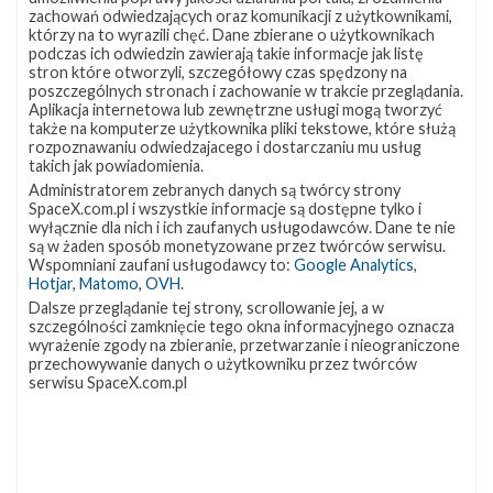
lokalizację
Miejsce lądowania
OCISLY
zachowań odwiedzających oraz komunikacji z użytkownikami,
VSFB
którzy na to wyrazili chęć. Dane zbierane o użytkownikach
Rakieta
Falcon 9 Block 5
SLC-
4E w
podczas ich odwiedzin zawierają takie informacje jak listę
Ładunek
24 satelity Starlink V2 Mini Optimized
Google
stron które otworzyli, szczegółowy czas spędzony na
Maps
poszczególnych stronach i zachowanie w trakcie przeglądania.
Aplikacja internetowa lub zewnętrzne usługi mogą tworzyć
więcej
także na komputerze użytkownika pliki tekstowe, które służą
rozpoznawaniu odwiedzajacego i dostarczaniu mu usług
takich jak powiadomienia.
Administratorem zebranych danych są twórcy strony
SpaceX.com.pl i wszystkie informacje są dostępne tylko i
wyłącznie dla nich i ich zaufanych usługodawców. Dane te nie
są w żaden sposób monetyzowane przez twórców serwisu.
Wspomniani zaufani usługodawcy to:
Google Analytics
,
Hotjar
,
Matomo
,
OVH
.
Dalsze przeglądanie tej strony, scrollowanie jej, a w
szczególności zamknięcie tego okna informacyjnego oznacza
Z NASZEGO TWITTERA
wyrażenie zgody na zbieranie, przetwarzanie i nieograniczone
przechowywanie danych o użytkowniku przez twórców
serwisu SpaceX.com.pl
Śledź nas na Twitterze
OSTATNIO POPULARNE