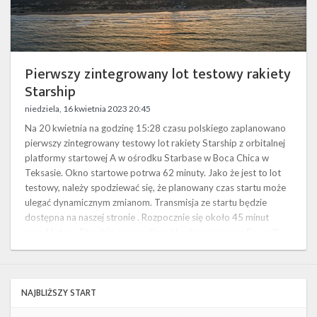
Twitter
Kalendarze
Pierwszy zintegrowany lot testowy rakiety
Starship
niedziela, 16 kwietnia 2023 20:45
Na 20 kwietnia na godzinę 15:28 czasu polskiego zaplanowano
pierwszy zintegrowany testowy lot rakiety Starship z orbitalnej
platformy startowej A w ośrodku Starbase w Boca Chica w
Teksasie. Okno startowe potrwa 62 minuty. Jako że jest to lot
testowy, należy spodziewać się, że planowany czas startu może
ulegać dynamicznym zmianom. Transmisja ze startu będzie
dostępna na naszej stronie . Rozpocznie się około 45 minut
przed lotem. Starship to rozwijana i budowana przez SpaceX
nowa …
NAJBLIŻSZY START