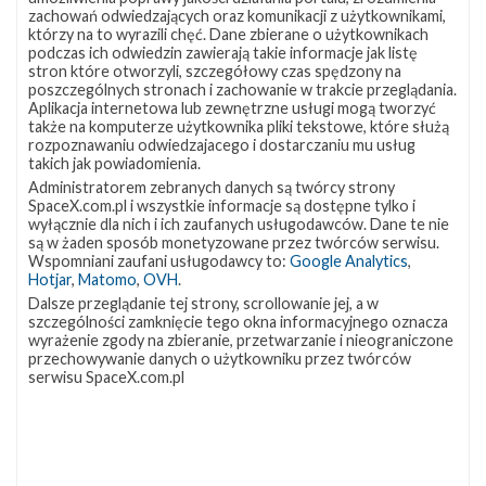
lokalizację
Miejsce lądowania
OCISLY
zachowań odwiedzających oraz komunikacji z użytkownikami,
VSFB
którzy na to wyrazili chęć. Dane zbierane o użytkownikach
Rakieta
Falcon 9 Block 5
SLC-
4E w
podczas ich odwiedzin zawierają takie informacje jak listę
Ładunek
24 satelity Starlink V2 Mini Optimized
Google
stron które otworzyli, szczegółowy czas spędzony na
Maps
poszczególnych stronach i zachowanie w trakcie przeglądania.
Aplikacja internetowa lub zewnętrzne usługi mogą tworzyć
więcej
także na komputerze użytkownika pliki tekstowe, które służą
rozpoznawaniu odwiedzajacego i dostarczaniu mu usług
takich jak powiadomienia.
Administratorem zebranych danych są twórcy strony
SpaceX.com.pl i wszystkie informacje są dostępne tylko i
wyłącznie dla nich i ich zaufanych usługodawców. Dane te nie
są w żaden sposób monetyzowane przez twórców serwisu.
Wspomniani zaufani usługodawcy to:
Google Analytics
,
Hotjar
,
Matomo
,
OVH
.
Dalsze przeglądanie tej strony, scrollowanie jej, a w
szczególności zamknięcie tego okna informacyjnego oznacza
Z NASZEGO TWITTERA
wyrażenie zgody na zbieranie, przetwarzanie i nieograniczone
przechowywanie danych o użytkowniku przez twórców
serwisu SpaceX.com.pl
Śledź nas na Twitterze
OSTATNIO POPULARNE