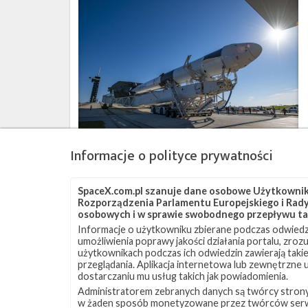
Start
rakiety
Falcon
9
z
misją
CRS-
22
–
3
czerwca
2021
Informacje o polityce prywatności
Start
SpaceX.com.pl szanuje dane osobowe Użytkownikó
rakiety
Rozporządzenia Parlamentu Europejskiego i Rady 
Falcon
osobowych i w sprawie swobodnego przepływu ta
9
Informacje o użytkowniku zbierane podczas odwiedz
z
umożliwienia poprawy jakości działania portalu, zro
misją
użytkownikach podczas ich odwiedzin zawierają takie
Turksat
przeglądania. Aplikacja internetowa lub zewnętrzne
5A
dostarczaniu mu usług takich jak powiadomienia.
–
Administratorem zebranych danych są twórcy strony S
8
w żaden sposób monetyzowane przez twórców serw