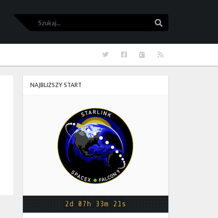
Szukaj
Szukaj
Twitter
Facebook
Kalendarze
RSS
NAJBLIŻSZY START
Starlink
Group
17-
38
2d 07h 33m 20s