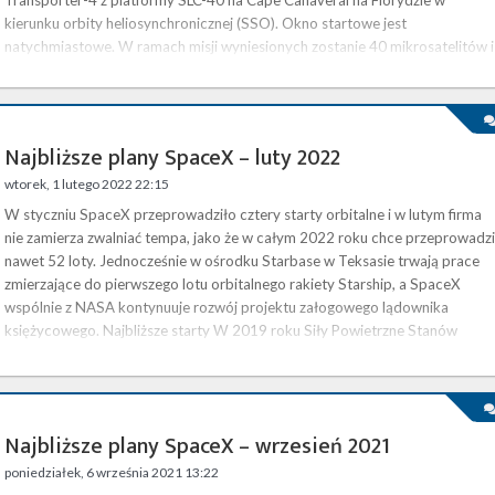
Transporter-4 z platformy SLC-40 na Cape Canaveral na Florydzie w
kierunku orbity heliosynchronicznej (SSO). Okno startowe jest
natychmiastowe. W ramach misji wyniesionych zostanie 40 mikrosatelitów i
cubesatów różnych firm. Start będzie można oglądać na żywo na naszej
stronie Transporter-4 jest kolejną misją SpaceX w ramach programu
SmallSat …
Najbliższe plany SpaceX – luty 2022
wtorek, 1 lutego 2022 22:15
W styczniu SpaceX przeprowadziło cztery starty orbitalne i w lutym firma
nie zamierza zwalniać tempa, jako że w całym 2022 roku chce przeprowadzi
nawet 52 loty. Jednocześnie w ośrodku Starbase w Teksasie trwają prace
zmierzające do pierwszego lotu orbitalnego rakiety Starship, a SpaceX
wspólnie z NASA kontynuuje rozwój projektu załogowego lądownika
księżycowego. Najbliższe starty W 2019 roku Siły Powietrzne Stanów
Zjednoczonych (USAF), w ramach programu EELV ( Evolved Expendable …
Najbliższe plany SpaceX – wrzesień 2021
poniedziałek, 6 września 2021 13:22