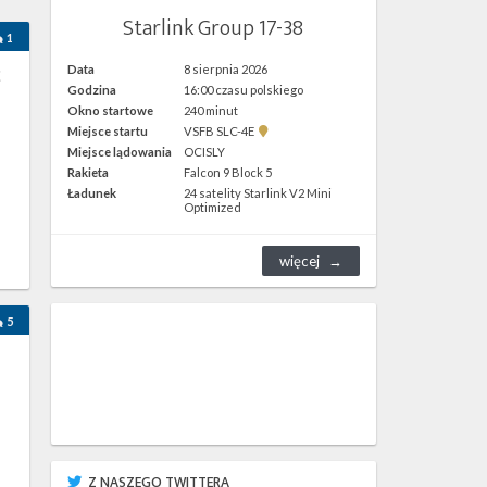
Starlink Group 17-38
1
2
Data
8 sierpnia 2026
Godzina
16:00 czasu polskiego
Okno startowe
240 minut
Pokaż
Miejsce startu
VSFB SLC-4E
lokalizację
Miejsce lądowania
OCISLY
VSFB
Rakieta
Falcon 9 Block 5
SLC-
4E w
Ładunek
24 satelity Starlink V2 Mini
Google
Optimized
Maps
więcej
5
Z NASZEGO TWITTERA