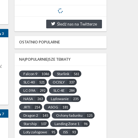
Śledź nas na Twitterze
3
OSTATNIO POPULARNE
NAJPOPULARNIEJSZE TEMATY
ć
Falcon 9
Starlink
1046
561
SLC-40
OCISLY
521
337
LC-39A
SLC-4E
292
284
NASA
Lądowanie
263
235
JRTI
ASOG
214
181
7
Dragon 2
Osłony ładunku
145
125
Starship
Landing Zone 1
107
96
Loty załogowe
ISS
95
93