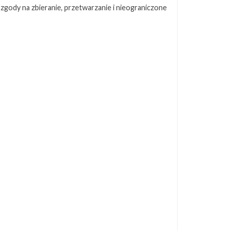
 zgody na zbieranie, przetwarzanie i nieograniczone
s
10
ę
19