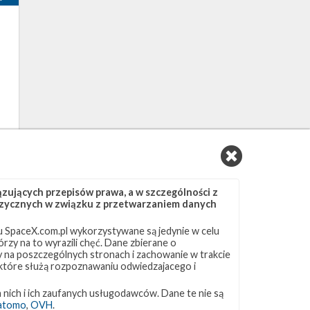
3
ujących przepisów prawa, a w szczególności z
 fizycznych w związku z przetwarzaniem danych
 SpaceX.com.pl wykorzystywane są jedynie w celu
rzy na to wyrazili chęć. Dane zbierane o
ny na poszczególnych stronach i zachowanie w trakcie
 które służą rozpoznawaniu odwiedzajacego i
 nich i ich zaufanych usługodawców. Dane te nie są
atomo
,
OVH
.