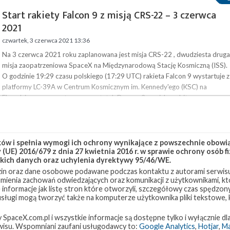
Start rakiety Falcon 9 z misją CRS-22 – 3 czerwca
2021
czwartek, 3 czerwca 2021 13:36
Na 3 czerwca 2021 roku zaplanowana jest misja CRS-22 , dwudziesta druga
misja zaopatrzeniowa SpaceX na Międzynarodową Stację Kosmiczną (ISS).
O godzinie 19:29 czasu polskiego (17:29 UTC) rakieta Falcon 9 wystartuje z
platformy LC-39A w Centrum Kosmicznym im. Kennedy'ego (KSC) na
Florydzie, wynosząc towarowy statek Dragon 2 na niską orbitę
okołoziemską (LEO). Okno startowe jest natychmiastowe. Start będzie
można obejrzeć na żywo na naszej stronie . Będzie to drugi start z
wykorzystan…
Aktualizacja
w i spełnia wymogi ich ochrony wynikające z powszechnie obowiąz
Start rakiety Falcon 9 z misją Turksat 5A – 8
(UE) 2016/679 z dnia 27 kwietnia 2016 r. w sprawie ochrony osób
stycznia 2021
kich danych oraz uchylenia dyrektywy 95/46/WE.
in oraz dane osobowe podawane podczas kontaktu z autorami serwisu
czwartek, 7 stycznia 2021 19:52
zumienia zachowań odwiedzających oraz komunikacji z użytkownikami, któ
 informacje jak listę stron które otworzyli, szczegółowy czas spędzo
Na 8 stycznia 2021 r. na godzinę 02:28 czasu polskiego (01:28 UTC)
 usługi mogą tworzyć także na komputerze użytkownika pliki tekstowe,
zaplanowany jest lot rakiety Falcon 9 z tureckim satelitą
telekomunikacyjnym Türksat 5A . Rakieta wystartuje z platformy startowej
paceX.com.pl i wszystkie informacje są dostępne tylko i wyłącznie dla
SLC-40 na Cape Canaveral na Florydzie i dostarczy satelitę na
isu. Wspomniani zaufani usługodawcy to:
Google Analytics
,
Hotjar
,
M