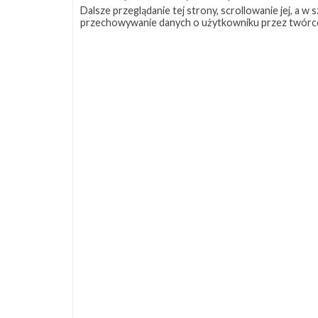
stycznia
Dalsze przeglądanie tej strony, scrollowanie jej, a 
2021
przechowywanie danych o użytkowniku przez twórc
Tłumaczenie
AMA
z
pracownikami
SpaceX
dotyczącego
konstelacji
Starlink
Start
rakiety
Falcon
9
z
misją