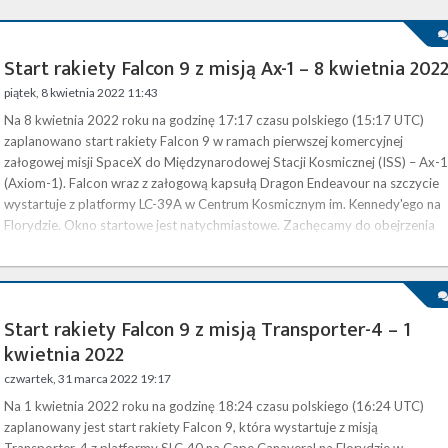
Start rakiety Falcon 9 z misją Ax-1 – 8 kwietnia 202
piątek, 8 kwietnia 2022 11:43
Na 8 kwietnia 2022 roku na godzinę 17:17 czasu polskiego (15:17 UTC)
zaplanowano start rakiety Falcon 9 w ramach pierwszej komercyjnej
załogowej misji SpaceX do Międzynarodowej Stacji Kosmicznej (ISS) – Ax-1
(Axiom-1). Falcon wraz z załogową kapsułą Dragon Endeavour na szczycie
wystartuje z platformy LC-39A w Centrum Kosmicznym im. Kennedy'ego na
Florydzie. Okno startowe jest natychmiastowe. Zachęcamy do obejrzenia
transmisji ze startu na żywo na naszej stronie . Rozpocznie się ona …
Start rakiety Falcon 9 z misją Transporter-4 – 1
kwietnia 2022
czwartek, 31 marca 2022 19:17
Na 1 kwietnia 2022 roku na godzinę 18:24 czasu polskiego (16:24 UTC)
zaplanowany jest start rakiety Falcon 9, która wystartuje z misją