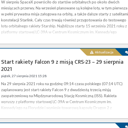
W sierpniu SpaceX powróciło do startów orbitalnych po około dwóch
miesiącach przerwy. Na wrzesień planowane są kolejne loty, w tym pierwsza
w pełni prywatna misja załogowa na orbitę, a także dalsze starty z satelitam
konstelacji Starlink. Cały czas trwają również przygotowania do testowego
lotu orbitalnego rakiety Starship. Najbliższe starty 15 września 2021 roku z
platformy startowej LC-39A w Centrum Kosmicznym im. Kennedy'ego
wystartuje rakieta Falcon 9, rozpoczynając tym samym …
Aktualizacja
Start rakiety Falcon 9 z misją CRS-23 – 29 sierpnia
2021
piątek, 27 sierpnia 2021 15:28
Na 29 sierpnia 2021 roku na godzinę 09:14 czasu polskiego (07:14 UTC)
zaplanowany jest start rakiety Falcon 9 z dwudziestą trzecią misją
zaopatrzeniową na Międzynarodową Stację Kosmiczną (ISS). Rakieta
wyruszy z platformy startowej LC-39A w Centrum Kosmicznym im.
Kennedy’ego na Florydzie i wyniesie towarową kapsułę Dragon 2 z
ładunkiem zapasów, części zamiennych oraz eksperymentów naukowych.
Będzie to trzecia misja z drugiej fazy programu NASA CRS (ang. Commercial
Resupply Services ), który …