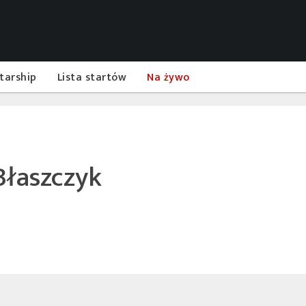
tarship
Lista startów
Na żywo
Błaszczyk