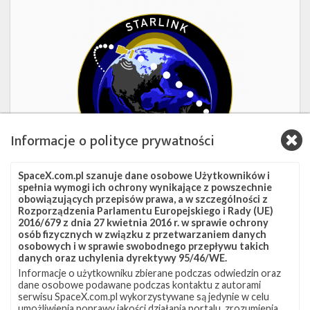
Starlink
Group
17-
38
Informacje o polityce prywatności
SpaceX.com.pl szanuje dane osobowe Użytkowników i
spełnia wymogi ich ochrony wynikające z powszechnie
obowiązujących przepisów prawa, a w szczególności z
Misja w trakcie
Rozporządzenia Parlamentu Europejskiego i Rady (UE)
2016/679 z dnia 27 kwietnia 2016 r. w sprawie ochrony
Starlink Group 17-38
osób fizycznych w związku z przetwarzaniem danych
osobowych i w sprawie swobodnego przepływu takich
danych oraz uchylenia dyrektywy 95/46/WE.
Data
8 sierpnia 2026
Informacje o użytkowniku zbierane podczas odwiedzin oraz
Godzina
18:24 czasu polskiego
dane osobowe podawane podczas kontaktu z autorami
Okno startowe
240 minut
serwisu SpaceX.com.pl wykorzystywane są jedynie w celu
Pokaż
Miejsce startu
VSFB SLC-4E
umożliwienia poprawy jakości działania portalu, zrozumienia