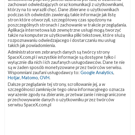
lokalizację
Miejsce lądowania
OCISLY
zachowań odwiedzających oraz komunikacji z użytkownikami,
VSFB
którzy na to wyrazili chęć. Dane zbierane o użytkownikach
Rakieta
Falcon 9 Block 5
SLC-
4E w
podczas ich odwiedzin zawierają takie informacje jak listę
Ładunek
24 satelity Starlink V2 Mini Optimized
Google
stron które otworzyli, szczegółowy czas spędzony na
Maps
poszczególnych stronach i zachowanie w trakcie przeglądania.
Aplikacja internetowa lub zewnętrzne usługi mogą tworzyć
więcej
także na komputerze użytkownika pliki tekstowe, które służą
rozpoznawaniu odwiedzajacego i dostarczaniu mu usług
takich jak powiadomienia.
Administratorem zebranych danych są twórcy strony
SpaceX.com.pl i wszystkie informacje są dostępne tylko i
wyłącznie dla nich i ich zaufanych usługodawców. Dane te nie
są w żaden sposób monetyzowane przez twórców serwisu.
Wspomniani zaufani usługodawcy to:
Google Analytics
,
Hotjar
,
Matomo
,
OVH
.
Dalsze przeglądanie tej strony, scrollowanie jej, a w
szczególności zamknięcie tego okna informacyjnego oznacza
Z NASZEGO TWITTERA
wyrażenie zgody na zbieranie, przetwarzanie i nieograniczone
przechowywanie danych o użytkowniku przez twórców
serwisu SpaceX.com.pl
Śledź nas na Twitterze
OSTATNIO POPULARNE