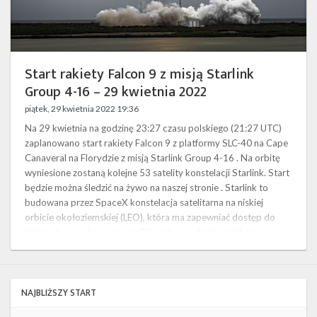
Twitter
29
kwietnia
2022
Kalendarze
Start rakiety Falcon 9 z misją Starlink
Group 4-16 – 29 kwietnia 2022
piątek, 29 kwietnia 2022 19:36
Na 29 kwietnia na godzinę 23:27 czasu polskiego (21:27 UTC)
zaplanowano start rakiety Falcon 9 z platformy SLC-40 na Cape
Canaveral na Florydzie z misją Starlink Group 4-16 . Na orbitę
wyniesione zostaną kolejne 53 satelity konstelacji Starlink. Start
będzie można śledzić na żywo na naszej stronie . Starlink to
budowana przez SpaceX konstelacja satelitarna na niskiej
orbicie okołoziemskiej (LEO), która ma zapewniać dostęp do
Internetu na całym świecie. Obecnie na orbicie znajduje …
NAJBLIŻSZY START