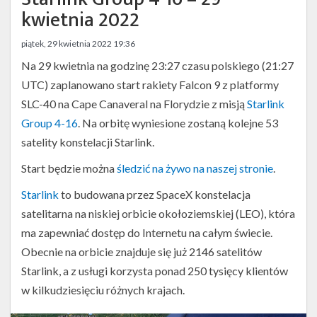
Twitter
kwietnia 2022
Kalendarze
piątek, 29 kwietnia 2022 19:36
Na 29 kwietnia na godzinę 23:27 czasu polskiego (21:27
UTC) zaplanowano start rakiety Falcon 9 z platformy
SLC-40 na Cape Canaveral na Florydzie z misją
Starlink
Group 4-16
. Na orbitę wyniesione zostaną kolejne 53
satelity konstelacji Starlink.
Start będzie można
śledzić na żywo na naszej stronie
.
Starlink
to budowana przez SpaceX konstelacja
satelitarna na niskiej orbicie okołoziemskiej (LEO), która
ma zapewniać dostęp do Internetu na całym świecie.
Obecnie na orbicie znajduje się już 2146 satelitów
Starlink, a z usługi korzysta ponad 250 tysięcy klientów
w kilkudziesięciu różnych krajach.