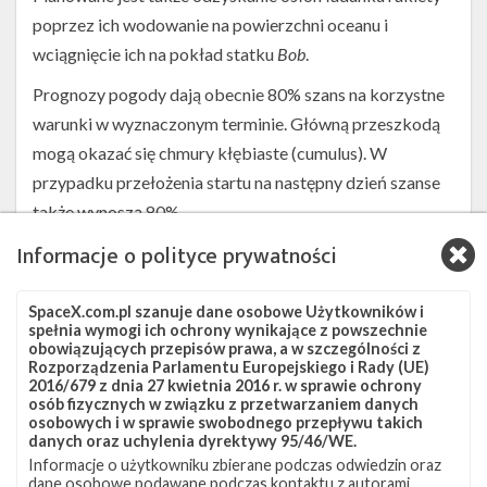
poprzez ich wodowanie na powierzchni oceanu i
wciągnięcie ich na pokład statku
Bob
.
Prognozy pogody dają obecnie 80% szans na korzystne
warunki w wyznaczonym terminie. Główną przeszkodą
mogą okazać się chmury kłębiaste (cumulus). W
przypadku przełożenia startu na następny dzień szanse
także wynoszą 80%.
Informacje o polityce prywatności
W ciągu kilku dni bezpośrednio po starcie możliwe
powinno być zaobserwowanie przelotów satelitów
Starlink z tego startu na nocnym niebie nad Polską. Listę
SpaceX.com.pl szanuje dane osobowe Użytkowników i
spełnia wymogi ich ochrony wynikające z powszechnie
widocznych przelotów można sprawdzić na stronie
obowiązujących przepisów prawa, a w szczególności z
Rozporządzenia Parlamentu Europejskiego i Rady (UE)
Heavens-Above
po ustawieniu swojej lokalizacji w
2016/679 z dnia 27 kwietnia 2016 r. w sprawie ochrony
prawym górnym rogu strony i wybraniu z listy misji z
osób fizycznych w związku z przetwarzaniem danych
osobowych i w sprawie swobodnego przepływu takich
datą 29 kwietnia (Starlink G4-16).
danych oraz uchylenia dyrektywy 95/46/WE.
Informacje o użytkowniku zbierane podczas odwiedzin oraz
Źródła:
Jonathan's Space Report
,
Raul
,
CelesTrak
,
ElonX.net
,
dane osobowe podawane podczas kontaktu z autorami