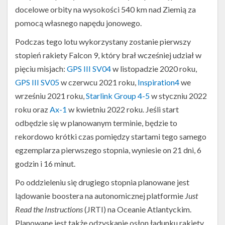
docelowe orbity na wysokości 540 km nad Ziemią za
pomocą własnego napędu jonowego.
Podczas tego lotu wykorzystany zostanie pierwszy
stopień rakiety Falcon 9, który brał wcześniej udział w
pięciu misjach:
GPS III SV04
w listopadzie 2020 roku,
GPS III SV05
w czerwcu 2021 roku,
Inspiration4
we
wrześniu 2021 roku,
Starlink Group 4-5
w styczniu 2022
roku oraz
Ax-1
w kwietniu 2022 roku. Jeśli start
odbędzie się w planowanym terminie, będzie to
rekordowo krótki czas pomiędzy startami tego samego
egzemplarza pierwszego stopnia, wyniesie on 21 dni, 6
godzin i 16 minut.
Po oddzieleniu się drugiego stopnia planowane jest
lądowanie boostera na autonomicznej platformie
Just
Read the Instructions
(JRTI) na Oceanie Atlantyckim.
Planowane jest także odzyskanie osłon ładunku rakiety