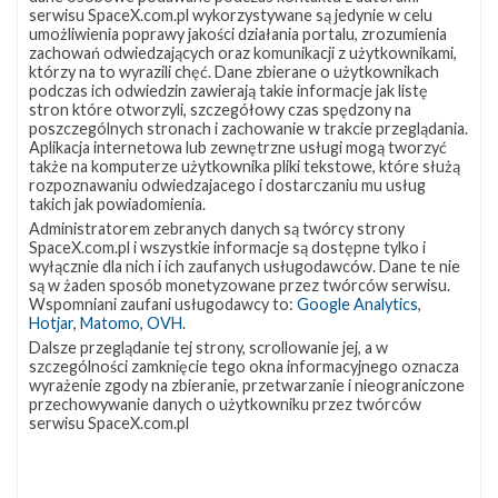
SpaceOffshore
,
Heavens-Above
serwisu SpaceX.com.pl wykorzystywane są jedynie w celu
umożliwienia poprawy jakości działania portalu, zrozumienia
zachowań odwiedzających oraz komunikacji z użytkownikami,
Szukaj po tematach
którzy na to wyrazili chęć. Dane zbierane o użytkownikach
podczas ich odwiedzin zawierają takie informacje jak listę
Bob
Falcon 9
JRTI
Lądowanie
stron które otworzyli, szczegółowy czas spędzony na
poszczególnych stronach i zachowanie w trakcie przeglądania.
Osłony ładunku
SLC-40
Starlink
Aplikacja internetowa lub zewnętrzne usługi mogą tworzyć
także na komputerze użytkownika pliki tekstowe, które służą
Starlink Group 4-16
Starlink-43
rozpoznawaniu odwiedzajacego i dostarczaniu mu usług
takich jak powiadomienia.
Administratorem zebranych danych są twórcy strony
SpaceX.com.pl i wszystkie informacje są dostępne tylko i
Artykuł autorstwa
wyłącznie dla nich i ich zaufanych usługodawców. Dane te nie
są w żaden sposób monetyzowane przez twórców serwisu.
Wspomniani zaufani usługodawcy to:
Google Analytics
,
Piotr Szmigielski
Hotjar
,
Matomo
,
OVH
.
GO for age of reflight
Dalsze przeglądanie tej strony, scrollowanie jej, a w
szczególności zamknięcie tego okna informacyjnego oznacza
wyrażenie zgody na zbieranie, przetwarzanie i nieograniczone
przechowywanie danych o użytkowniku przez twórców
serwisu SpaceX.com.pl
Start