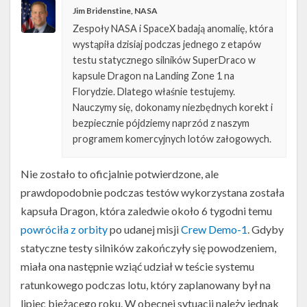
Jim Bridenstine, NASA
Zespoły NASA i SpaceX badają anomalię, która
wystąpiła dzisiaj podczas jednego z etapów
testu statycznego silników SuperDraco w
kapsule Dragon na Landing Zone 1 na
Florydzie. Dlatego właśnie testujemy.
Nauczymy się, dokonamy niezbędnych korekt i
bezpiecznie pójdziemy naprzód z naszym
programem komercyjnych lotów załogowych.
Nie zostało to oficjalnie potwierdzone, ale
prawdopodobnie podczas testów wykorzystana została
kapsuła Dragon, która zaledwie około 6 tygodni temu
Statek
Dragon
powróciła z orbity
po udanej misji
Crew Demo-1
. Gdyby
przed
statyczne testy silników zakończyły się powodzeniem,
testem
systemu
miała ona następnie wziąć udział w teście systemu
ewakuacji
ratunkowego podczas lotu, który zaplanowany był na
z
lipiec bieżącego roku. W obecnej sytuacji należy jednak
platformy