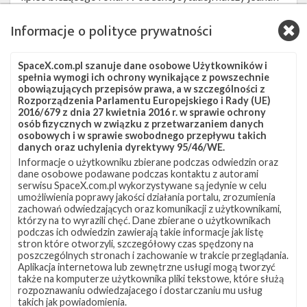
startowej
spodziewać się znaczących opóźnień w harmonogramie,
w
Informacje o polityce prywatności
szczególnie jeśli kapsuła uległa niemal całkowitemu
2015
roku
zniszczeniu, jak sugerują źródła.
(Źródło:
SpaceX.com.pl szanuje dane osobowe Użytkowników i
NASA)
Awaria systemu ewakuacji Dragona nie jest pierwszą,
spełnia wymogi ich ochrony wynikające z powszechnie
obowiązujących przepisów prawa, a w szczególności z
jaka dotknęła dostawców usług transportu astronautów
Rozporządzenia Parlamentu Europejskiego i Rady (UE)
2016/679 z dnia 27 kwietnia 2016 r. w sprawie ochrony
na Międzynarodową Stację Kosmiczną. W lipcu
osób fizycznych w związku z przetwarzaniem danych
ubiegłego roku Boeing, czyli druga firma wykonująca
osobowych i w sprawie swobodnego przepływu takich
danych oraz uchylenia dyrektywy 95/46/WE.
kontrakt w ramach programu komercyjnych lotów
Informacje o użytkowniku zbierane podczas odwiedzin oraz
załogowych, również napotkał przeszkody. Statek CST-
dane osobowe podawane podczas kontaktu z autorami
serwisu SpaceX.com.pl wykorzystywane są jedynie w celu
100 Starliner używa podobnego systemu ewakuacji do
umożliwienia poprawy jakości działania portalu, zrozumienia
tego, który stosowany jest w Dragonie. Po zakończeniu
zachowań odwiedzających oraz komunikacji z użytkownikami,
którzy na to wyrazili chęć. Dane zbierane o użytkownikach
jednego z testów silników w ośrodku testowym w White
podczas ich odwiedzin zawierają takie informacje jak listę
Sands w Nowym Meksyku doszło do wycieku
stron które otworzyli, szczegółowy czas spędzony na
poszczególnych stronach i zachowanie w trakcie przeglądania.
toksycznego paliwa stosowanego w silnikach.
Aplikacja internetowa lub zewnętrzne usługi mogą tworzyć
także na komputerze użytkownika pliki tekstowe, które służą
Spowodowało to konieczność wprowadzenia poprawek
rozpoznawaniu odwiedzajacego i dostarczaniu mu usług
w projekcie statku, co z kolei doprowadziło do
takich jak powiadomienia.