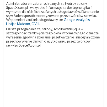
kilkumiesięcznych opóźnień w programie testowym
Administratorem zebranych danych są twórcy strony
SpaceX.com.pl i wszystkie informacje są dostępne tylko i
Starlinera. Można więc przypuszczać, że podobny los
wyłącznie dla nich i ich zaufanych usługodawców. Dane te nie
są w żaden sposób monetyzowane przez twórców serwisu.
spotka Dragona, którego pierwszy załogowy lot
Wspomniani zaufani usługodawcy to:
Google Analytics
,
dotychczas planowany był na drugą połowę tego roku.
Hotjar
,
Matomo
,
OVH
.
Dalsze przeglądanie tej strony, scrollowanie jej, a w
Źródła:
Jim Bridenstine
,
NASASpaceFlight.com
,
Florida
szczególności zamknięcie tego okna informacyjnego oznacza
wyrażenie zgody na zbieranie, przetwarzanie i nieograniczone
Today
,
Emre Kelly
,
SpaceNews.com
przechowywanie danych o użytkowniku przez twórców
serwisu SpaceX.com.pl
Szukaj po tematach
Draco
Dragon
Dragon 2
Landing Zone 1
SuperDraco
Artykuł stworzyli
Piotr Szmigielski
GO for age of reflight