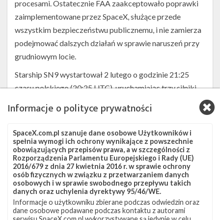
procesami. Ostatecznie FAA zaakceptowało poprawki
zaimplementowane przez SpaceX, służące przede
wszystkim bezpieczeństwu publicznemu, i nie zamierza
podejmować dalszych działań w sprawie naruszeń przy
grudniowym locie.
Starship SN9 wystartował 2 lutego o godzinie 21:25
czasu polskiego (20:25 UTC), uruchamiając trzy silniki
Raptor, a następnie po kolei wyłączając je w czasie
Informacje o polityce prywatności
wznoszenia na wysokość 10 km. Ostatni silnik przestał
pracować ponad cztery minuty po starcie i pojazd
SpaceX.com.pl szanuje dane osobowe Użytkowników i
rozpoczął opadanie w pozycji poziomej, kontrolując
spełnia wymogi ich ochrony wynikające z powszechnie
obowiązujących przepisów prawa, a w szczególności z
orientację przy użyciu powierzchni aerodynamicznych.
Rozporządzenia Parlamentu Europejskiego i Rady (UE)
2016/679 z dnia 27 kwietnia 2016 r. w sprawie ochrony
Niestety po raz kolejny lądowanie nie powiodło się. Tym
osób fizycznych w związku z przetwarzaniem danych
razem podczas manewru obrotu do pozycji poziomej tuż
osobowych i w sprawie swobodnego przepływu takich
danych oraz uchylenia dyrektywy 95/46/WE.
przed lądowaniem nie uruchomił się jeden z silników
Informacje o użytkowniku zbierane podczas odwiedzin oraz
Raptor. W efekcie pojazd uderzył w powierzchnię i
dane osobowe podawane podczas kontaktu z autorami
serwisu SpaceX.com.pl wykorzystywane są jedynie w celu