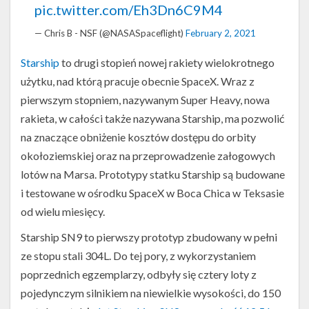
pic.twitter.com/Eh3Dn6C9M4
— Chris B - NSF (@NASASpaceflight)
February 2, 2021
Starship
to drugi stopień nowej rakiety wielokrotnego
użytku, nad którą pracuje obecnie SpaceX. Wraz z
pierwszym stopniem, nazywanym Super Heavy, nowa
rakieta, w całości także nazywana Starship, ma pozwolić
na znaczące obniżenie kosztów dostępu do orbity
okołoziemskiej oraz na przeprowadzenie załogowych
lotów na Marsa. Prototypy statku Starship są budowane
i testowane w ośrodku SpaceX w Boca Chica w Teksasie
od wielu miesięcy.
Starship SN9 to pierwszy prototyp zbudowany w pełni
ze stopu stali 304L. Do tej pory, z wykorzystaniem
poprzednich egzemplarzy, odbyły się cztery loty z
pojedynczym silnikiem na niewielkie wysokości, do 150