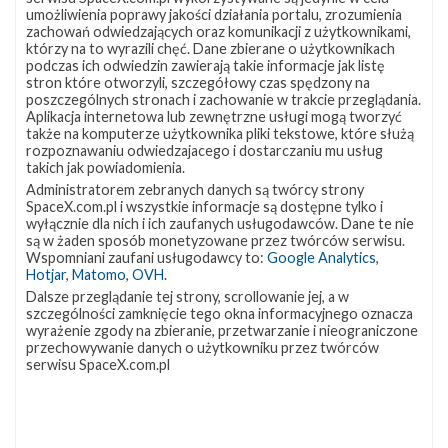
doszło do eksplozji. FAA ma nadzorować śledztwo w
umożliwienia poprawy jakości działania portalu, zrozumienia
sprawie nieudanego lądowania. Wnioski mają pomóc w
zachowań odwiedzających oraz komunikacji z użytkownikami,
którzy na to wyrazili chęć. Dane zbierane o użytkownikach
sprawieniu, aby program był w przyszłości coraz
podczas ich odwiedzin zawierają takie informacje jak listę
bardziej bezpieczny.
stron które otworzyli, szczegółowy czas spędzony na
poszczególnych stronach i zachowanie w trakcie przeglądania.
Aplikacja internetowa lub zewnętrzne usługi mogą tworzyć
Na drugim stanowisku startowym czeka już kolejny
także na komputerze użytkownika pliki tekstowe, które służą
prototyp, Starship SN10. Prawdopodobnie już w
rozpoznawaniu odwiedzajacego i dostarczaniu mu usług
takich jak powiadomienia.
najbliższych dniach rozpocznie on kampanię testową
Administratorem zebranych danych są twórcy strony
zmierzającą do kolejnego lotu. Podczas transmisji
SpaceX.com.pl i wszystkie informacje są dostępne tylko i
wyłącznie dla nich i ich zaufanych usługodawców. Dane te nie
podano, że lot ten planowany jest jeszcze na luty.
są w żaden sposób monetyzowane przez twórców serwisu.
Docelowa wysokość nie jest obecnie znana, jednak
Wspomniani zaufani usługodawcy to:
Google Analytics
,
Hotjar
,
Matomo
,
OVH
.
należy spodziewać się, że będzie ona w przedziale 10–20
Dalsze przeglądanie tej strony, scrollowanie jej, a w
km, a profil lotu będzie podobny, jak w przypadku
szczególności zamknięcie tego okna informacyjnego oznacza
wyrażenie zgody na zbieranie, przetwarzanie i nieograniczone
Starshipa SN8 i SN9.
przechowywanie danych o użytkowniku przez twórców
serwisu SpaceX.com.pl
Pełne nagranie z lotu Starshipa SN9 można zobaczyć
poniżej.