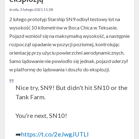
Twitter
środa, 3 lutego 2021 11:38
Kalendarze
2 lutego prototyp Starship SN9 odbył testowy lot na
wysokość 10 kilometrów w Boca Chica w Teksasie.
Pojazd wzniósł się na maksymalną wysokość, a następnie
rozpoczął opadanie w pozycji poziomej, kontrolując
orientację przy użyciu powierzchni aerodynamicznych.
Samo lądowanie nie powiodło się jednak, pojazd uderzył
w platformę do lądowania i doszło do eksplozji.
Nice try, SN9! But didn't hit SN10 or the
Tank Farm.
You're next, SN10!
➡️
https://t.co/2eJwgJUTLl