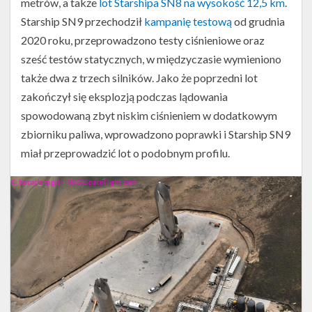
metrów, a także
lot Starshipa SN8 na wysokość 12,5 km
.
Starship SN9 przechodził
kampanię testową
od grudnia
2020 roku, przeprowadzono testy ciśnieniowe oraz
sześć testów statycznych, w międzyczasie wymieniono
także dwa z trzech silników. Jako że poprzedni lot
Starship
zakończył się eksplozją podczas lądowania
SN9
podczas
spowodowaną zbyt niskim ciśnieniem w dodatkowym
manewru
zbiorniku paliwa, wprowadzono poprawki i Starship SN9
obrotu
miał przeprowadzić lot o podobnym profilu.
przed
lądowaniem
(Źródło:
Jack
Beyer
dla
NSF,
NASASpaceFlight.com)