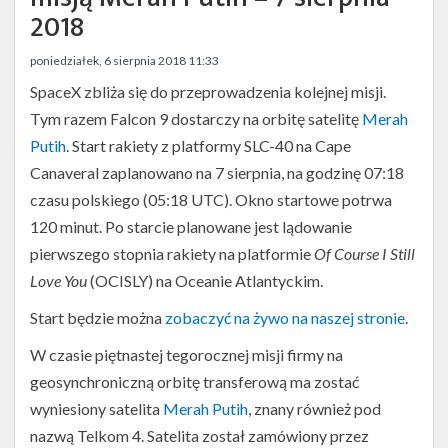
Twitter
2018
Kalendarze
poniedziałek, 6 sierpnia 2018 11:33
SpaceX zbliża się do przeprowadzenia kolejnej misji.
Tym razem Falcon 9 dostarczy na orbitę satelitę
Merah
Putih
. Start rakiety z platformy SLC-40 na Cape
Canaveral zaplanowano na 7 sierpnia, na godzinę 07:18
czasu polskiego (05:18 UTC). Okno startowe potrwa
120 minut. Po starcie planowane jest lądowanie
pierwszego stopnia rakiety na platformie
Of Course I Still
Love You
(OCISLY) na Oceanie Atlantyckim.
Start będzie można
zobaczyć na żywo na naszej stronie
.
W czasie piętnastej tegorocznej misji firmy na
geosynchroniczną orbitę transferową ma zostać
wyniesiony satelita
Merah Putih
, znany również pod
nazwą Telkom 4. Satelita został zamówiony przez