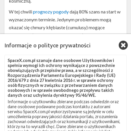
kosmiczną.
W tej chwili
prognozy pogody
dają 80% szans na start w
wyznaczonym terminie. Jedynym problemem mogą
okazać się chmury kłębiaste (cumulusy) mogące
powodować zamarzanie oraz kowadła
chmurowe związane z powstawaniem burz. W
Informacje o polityce prywatności
przypadku przesunięcia startu o 24 godziny, prognozy
dają 70% szans na start. Wtedy, oprócz cumulusów,
SpaceX.com.pl szanuje dane osobowe Użytkowników i
spełnia wymogi ich ochrony wynikające z powszechnie
problemem może okazać się również warstwa chmur
obowiązujących przepisów prawa, a w szczególności z
przekraczająca grubość 1400 m.
Rozporządzenia Parlamentu Europejskiego i Rady (UE)
2016/679 z dnia 27 kwietnia 2016 r. w sprawie ochrony
Źródła:
Gunter’s Space Page
,
SpaceX
osób fizycznych w związku z przetwarzaniem danych
osobowych i w sprawie swobodnego przepływu takich
danych oraz uchylenia dyrektywy 95/46/WE.
Szukaj po tematach
Informacje o użytkowniku zbierane podczas odwiedzin oraz
dane osobowe podawane podczas kontaktu z autorami
Falcon 9
Lądowanie
Merah Putih
OCISLY
serwisu SpaceX.com.pl wykorzystywane są jedynie w celu
umożliwienia poprawy jakości działania portalu, zrozumienia
SLC-40
Telkom 4
Telkom Indonesia
zachowań odwiedzających oraz komunikacji z użytkownikami,
którzy na to wyrazili chęć. Dane zbierane o użytkownikach