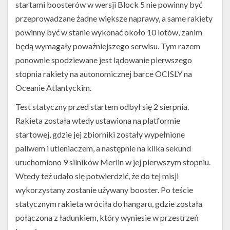
startami boosterów w wersji Block 5 nie powinny być
przeprowadzane żadne większe naprawy, a same rakiety
powinny być w stanie wykonać około 10 lotów, zanim
będą wymagały poważniejszego serwisu. Tym razem
ponownie spodziewane jest lądowanie pierwszego
Falcon
stopnia rakiety na autonomicznej barce OCISLY na
9
Block
Oceanie Atlantyckim.
5
podczas
Test statyczny przed startem odbył się 2 sierpnia.
startu
Rakieta została wtedy ustawiona na platformie
z
satelitą Bangabandhu-
startowej, gdzie jej zbiorniki zostały wypełnione
1
paliwem i utleniaczem, a następnie na kilka sekund
(Źródło:
SpaceX)
uruchomiono 9 silników Merlin w jej pierwszym stopniu.
Wtedy też udało się potwierdzić, że do tej misji
wykorzystany zostanie używany booster. Po teście
statycznym rakieta wróciła do hangaru, gdzie została
połączona z ładunkiem, który wyniesie w przestrzeń