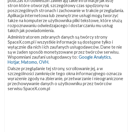
podczas ich odwiedzin zawierają takie informacje jak listę
stron które otworzyli, szczegółowy czas spędzony na
Artykuł autorstwa
poszczególnych stronach i zachowanie w trakcie przeglądania.
Aplikacja internetowa lub zewnętrzne usługi mogą tworzyć
także na komputerze użytkownika pliki tekstowe, które służą
Mateusz Fojcik
rozpoznawaniu odwiedzajacego i dostarczaniu mu usług
takich jak powiadomienia.
Administratorem zebranych danych są twórcy strony
SpaceX.com.pl i wszystkie informacje są dostępne tylko i
wyłącznie dla nich i ich zaufanych usługodawców. Dane te nie
są w żaden sposób monetyzowane przez twórców serwisu.
Wspomniani zaufani usługodawcy to:
Google Analytics
,
Hotjar
,
Matomo
,
OVH
.
Dalsze przeglądanie tej strony, scrollowanie jej, a w
szczególności zamknięcie tego okna informacyjnego oznacza
wyrażenie zgody na zbieranie, przetwarzanie i nieograniczone
przechowywanie danych o użytkowniku przez twórców
serwisu SpaceX.com.pl