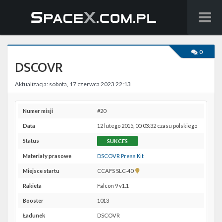
Wiadomości
0
DSCOVR
Baza wiedzy
Aktualizacja: sobota, 17 czerwca 2023 22:13
Starlink
Starship
Numer misji
#20
Data
12 lutego 2015, 00:03:32 czasu polskiego
Lista startów
Status
SUKCES
Na żywo
Materiały prasowe
DSCOVR Press Kit
Pokaż
Miejsce startu
CCAFS SLC-40
Szukaj
lokalizację
Rakieta
Falcon 9 v1.1
CCAFS
Facebook
SLC-
Booster
1013
40 w
Ładunek
DSCOVR
Google