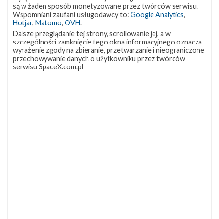
są w żaden sposób monetyzowane przez twórców serwisu.
Wspomniani zaufani usługodawcy to:
Google Analytics
,
Hotjar
,
Matomo
,
OVH
.
Dalsze przeglądanie tej strony, scrollowanie jej, a w
szczególności zamknięcie tego okna informacyjnego oznacza
wyrażenie zgody na zbieranie, przetwarzanie i nieograniczone
przechowywanie danych o użytkowniku przez twórców
serwisu SpaceX.com.pl
Najbliższe plany SpaceX – luty 2022
wtorek, 1 lutego 2022 22:15
NAJBLIŻSZY START
Starlink
Group
17-
38