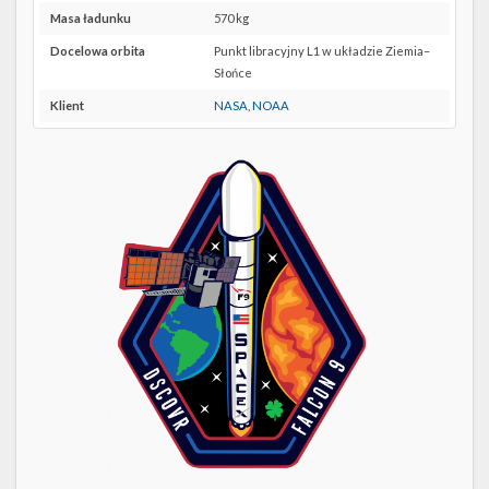
Twitter
Maps
Masa ładunku
570 kg
Kalendarze
Docelowa orbita
Punkt libracyjny L1 w układzie Ziemia–
Słońce
Klient
NASA
,
NOAA