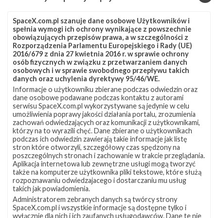
SpaceX.com.pl szanuje dane osobowe Użytkowników i
spełnia wymogi ich ochrony wynikające z powszechnie
obowiązujących przepisów prawa, a w szczególności z
Rozporządzenia Parlamentu Europejskiego i Rady (UE)
2016/679 z dnia 27 kwietnia 2016 r. w sprawie ochrony
osób fizycznych w związku z przetwarzaniem danych
osobowych i w sprawie swobodnego przepływu takich
danych oraz uchylenia dyrektywy 95/46/WE.
Informacje o użytkowniku zbierane podczas odwiedzin oraz
dane osobowe podawane podczas kontaktu z autorami
serwisu SpaceX.com.pl wykorzystywane są jedynie w celu
umożliwienia poprawy jakości działania portalu, zrozumienia
zachowań odwiedzających oraz komunikacji z użytkownikami,
którzy na to wyrazili chęć. Dane zbierane o użytkownikach
podczas ich odwiedzin zawierają takie informacje jak listę
stron które otworzyli, szczegółowy czas spędzony na
Powiązane wiadomości
poszczególnych stronach i zachowanie w trakcie przeglądania.
Aplikacja internetowa lub zewnętrzne usługi mogą tworzyć
Najbliższe
także na komputerze użytkownika pliki tekstowe, które służą
3
plany
rozpoznawaniu odwiedzajacego i dostarczaniu mu usług
SpaceX
takich jak powiadomienia.
–
Administratorem zebranych danych są twórcy strony
luty
SpaceX.com.pl i wszystkie informacje są dostępne tylko i
wyłącznie dla nich i ich zaufanych usługodawców. Dane te nie
2022