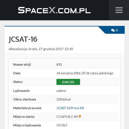
Wiadomości
0
JCSAT-16
Baza wiedzy
Aktualizacja: środa, 27 grudnia 2017 12:45
Starlink
Starship
Numer misji
#33
Data
14 sierpnia 2016, 07:26 czasu polskiego
Lista startów
Status
SUKCES
Na żywo
Lądowanie
udane
Okno startowe
120 minut
Szukaj
Materiały prasowe
JCSAT-16 Press Kit
Facebook
Pokaż
Miejsce startu
CCAFS SLC-40
lokalizację
Miejsce lądowania
OCISLY
CCAFS