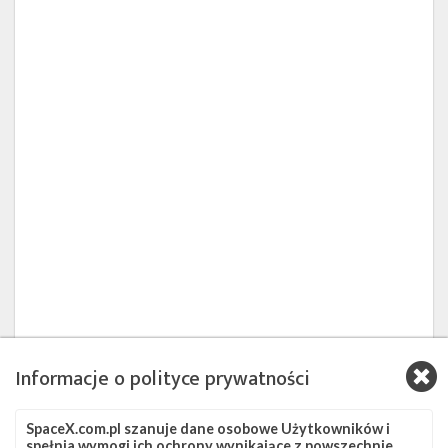
Informacje o polityce prywatności
Powiązane wiadomości
SpaceX.com.pl szanuje dane osobowe Użytkowników i
Drugi
spełnia wymogi ich ochrony wynikające z powszechnie