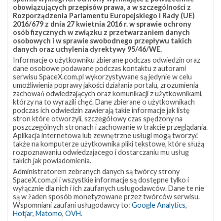
2
obowiązujących przepisów prawa, a w szczególności z
stopień
Rozporządzenia Parlamentu Europejskiego i Rady (UE)
Falcona
2016/679 z dnia 27 kwietnia 2016 r. w sprawie ochrony
9
osób fizycznych w związku z przetwarzaniem danych
zdeorbitowany
osobowych i w sprawie swobodnego przepływu takich
danych oraz uchylenia dyrektywy 95/46/WE.
Informacje o użytkowniku zbierane podczas odwiedzin oraz
dane osobowe podawane podczas kontaktu z autorami
serwisu SpaceX.com.pl wykorzystywane są jedynie w celu
umożliwienia poprawy jakości działania portalu, zrozumienia
zachowań odwiedzających oraz komunikacji z użytkownikami,
którzy na to wyrazili chęć. Dane zbierane o użytkownikach
podczas ich odwiedzin zawierają takie informacje jak listę
stron które otworzyli, szczegółowy czas spędzony na
poszczególnych stronach i zachowanie w trakcie przeglądania.
Aplikacja internetowa lub zewnętrzne usługi mogą tworzyć
także na komputerze użytkownika pliki tekstowe, które służą
Drugi stopień Falcona 9 zdeorbitowany
rozpoznawaniu odwiedzajacego i dostarczaniu mu usług
takich jak powiadomienia.
wtorek, 21 lutego 2017 21:38
Administratorem zebranych danych są twórcy strony
SpaceX.com.pl i wszystkie informacje są dostępne tylko i
wyłącznie dla nich i ich zaufanych usługodawców. Dane te nie
Misja
są w żaden sposób monetyzowane przez twórców serwisu.
2
JCSAT-
Wspomniani zaufani usługodawcy to:
Google Analytics
,
16
Hotjar
,
Matomo
,
OVH
.