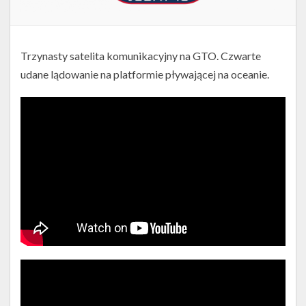
Trzynasty satelita komunikacyjny na GTO. Czwarte
udane lądowanie na platformie pływającej na oceanie.