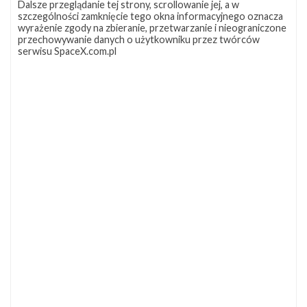
zakończona
Dalsze przeglądanie tej strony, scrollowanie jej, a w
sukcesem,
szczególności zamknięcie tego okna informacyjnego oznacza
pierwszy
wyrażenie zgody na zbieranie, przetwarzanie i nieograniczone
przechowywanie danych o użytkowniku przez twórców
stopień
serwisu SpaceX.com.pl
Falcona
9
wylądował
na
OCISLY
Misja JCSAT-16 zakończona sukcesem,
pierwszy stopień Falcona 9 wylądował na
OCISLY
niedziela, 14 sierpnia 2016 08:01
Start
2
rakiety
Falcon