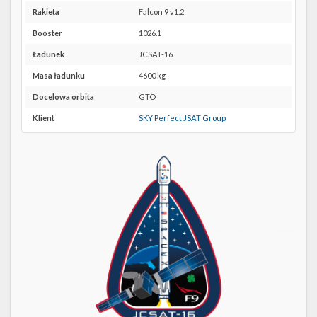
Twitter
SLC-
Rakieta
Falcon 9 v1.2
40 w
Kalendarze
Booster
1026.1
Google
Maps
Ładunek
JCSAT-16
Masa ładunku
4600 kg
Docelowa orbita
GTO
Klient
SKY Perfect JSAT Group