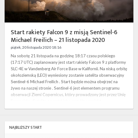
Twitter
21
listopada
2020
Kalendarze
Start rakiety Falcon 9 z misją Sentinel-6
Michael Freilich – 21 listopada 2020
piątek, 20 listopada 2020 18:16
Na sobotę 21 listopada na godzinę 18:17 czasu polskiego
(17:17 UTC) zaplanowany jest start rakiety Falcon 9 z platformy
SLC-4E w Vandenberg Air Force Base w Kalifornii. Na niską orbitę
okołoziemską (LEO) wyniesiony zostanie satelita obserwacyjny
Sentinel-6 Michael Freilich . Start będzie można obejrzeć na
żywo na naszej stronie . Sentinel-6 jest elementem programu
obserwacji Ziemi Copernicus, który prowadzony jest przez Unię
Europejską. Satelita powstał jako wspólny projekt …
NAJBLIŻSZY START