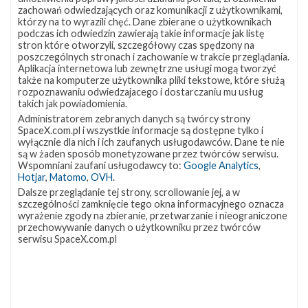
lokalizację
Miejsce lądowania
OCISLY
zachowań odwiedzających oraz komunikacji z użytkownikami,
VSFB
którzy na to wyrazili chęć. Dane zbierane o użytkownikach
Rakieta
Falcon 9 Block 5
SLC-
4E w
podczas ich odwiedzin zawierają takie informacje jak listę
Ładunek
24 satelity Starlink V2 Mini Optimized
Google
stron które otworzyli, szczegółowy czas spędzony na
Maps
poszczególnych stronach i zachowanie w trakcie przeglądania.
Aplikacja internetowa lub zewnętrzne usługi mogą tworzyć
więcej
także na komputerze użytkownika pliki tekstowe, które służą
rozpoznawaniu odwiedzajacego i dostarczaniu mu usług
takich jak powiadomienia.
Administratorem zebranych danych są twórcy strony
SpaceX.com.pl i wszystkie informacje są dostępne tylko i
wyłącznie dla nich i ich zaufanych usługodawców. Dane te nie
są w żaden sposób monetyzowane przez twórców serwisu.
Wspomniani zaufani usługodawcy to:
Google Analytics
,
Hotjar
,
Matomo
,
OVH
.
Dalsze przeglądanie tej strony, scrollowanie jej, a w
szczególności zamknięcie tego okna informacyjnego oznacza
Z NASZEGO TWITTERA
wyrażenie zgody na zbieranie, przetwarzanie i nieograniczone
przechowywanie danych o użytkowniku przez twórców
serwisu SpaceX.com.pl
Śledź nas na Twitterze
OSTATNIO POPULARNE