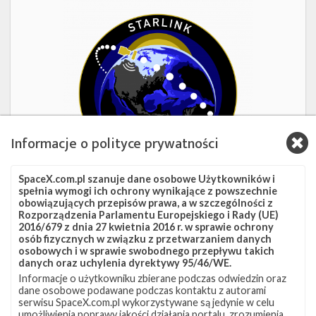
Starlink
Group
17-
38
Informacje o polityce prywatności
SpaceX.com.pl szanuje dane osobowe Użytkowników i
spełnia wymogi ich ochrony wynikające z powszechnie
obowiązujących przepisów prawa, a w szczególności z
1d 14h 54m 03s
Rozporządzenia Parlamentu Europejskiego i Rady (UE)
2016/679 z dnia 27 kwietnia 2016 r. w sprawie ochrony
Starlink Group 17-38
osób fizycznych w związku z przetwarzaniem danych
osobowych i w sprawie swobodnego przepływu takich
danych oraz uchylenia dyrektywy 95/46/WE.
Data
8 sierpnia 2026
Informacje o użytkowniku zbierane podczas odwiedzin oraz
Godzina
16:00 czasu polskiego
dane osobowe podawane podczas kontaktu z autorami
Okno startowe
240 minut
serwisu SpaceX.com.pl wykorzystywane są jedynie w celu
Pokaż
Miejsce startu
VSFB SLC-4E
umożliwienia poprawy jakości działania portalu, zrozumienia