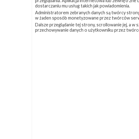
przeglądania. Aplikacja internetowa lub zewnętrzne
dostarczaniu mu usług takich jak powiadomienia.
Administratorem zebranych danych są twórcy strony S
w żaden sposób monetyzowane przez twórców serw
Dalsze przeglądanie tej strony, scrollowanie jej, a 
przechowywanie danych o użytkowniku przez twórc