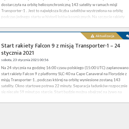
dostarczyła na orbitę heliosynchroniczną 143 satelity w ramach misji
Transporter-1 . Jest to największa liczba satelitów wystrzelona na orbitę
podczas jednego startu w historii lotów kosmicznych. Na szczycie rakiety
znalazły się 133 mikrosatelity i cubesaty dla różnorodnych klientów, któryc
wyniesienie zakontraktowano w ramach programu SpaceX …
Aktualizacja
Start rakiety Falcon 9 z misją Transporter-1 – 24
stycznia 2021
sobota, 23 stycznia 2021 00:56
Na 24 stycznia na godzinę 16:00 czasu polskiego (15:00 UTC) zaplanowano
start rakiety Falcon 9 z platformy SLC-40 na Cape Canaveral na Florydzie z
misją Transporter-1 , podczas której na orbitę wyniesione zostaną 143
satelity. Okno startowe potrwa 22 minuty. Separacja ładunków rozpocznie
się niecałe 59 minut po starcie. Start będzie można obejrzeć na żywo na
naszej stronie . Będzie to pierwsza misja w pełni poświęcona programowi
wynoszenia małych satelitów SpaceX, SmallSat Rideshare…