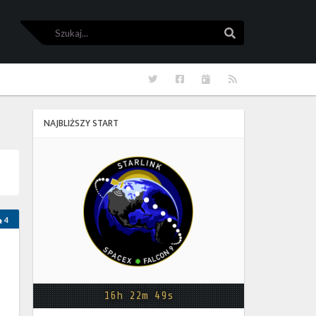
Szukaj
Szukaj
Twitter
Facebook
Kalendarze
RSS
NAJBLIŻSZY START
Starlink
Group
17-
38
4
16h 22m 49s