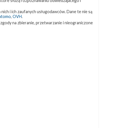
 które służą rozpoznawaniu odwiedzajacego i
ZAPRZYJAŹNIONE STRONY
 nich i ich zaufanych usługodawców. Dane te nie są
atomo
,
OVH
.
 zgody na zbieranie, przetwarzanie i nieograniczone
Kosmogadka
Jak będzie w rakiecie? (grupa FB)
Kosmiczna Propaganda
To Jakiś Kosmos!
TexasBocaChica (PL) – Substack