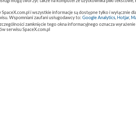
 usługi mogą tworzyć także na komputerze użytkownika pliki tekstowe,
paceX.com.pl i wszystkie informacje są dostępne tylko i wyłącznie dla
isu. Wspomniani zaufani usługodawcy to:
Google Analytics
,
Hotjar
,
M
w szczególności zamknięcie tego okna informacyjnego oznacza wyrażenie
ów serwisu SpaceX.com.pl