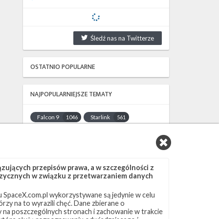
Śledź nas na Twitterze
OSTATNIO POPULARNE
NAJPOPULARNIEJSZE TEMATY
Falcon 9
Starlink
1046
561
SLC-40
OCISLY
521
337
LC-39A
SLC-4E
292
284
NASA
Lądowanie
263
235
ujących przepisów prawa, a w szczególności z
JRTI
ASOG
214
181
 fizycznych w związku z przetwarzaniem danych
Dragon 2
Osłony ładunku
145
125
 SpaceX.com.pl wykorzystywane są jedynie w celu
Starship
Landing Zone 1
107
96
rzy na to wyrazili chęć. Dane zbierane o
Loty załogowe
ISS
95
93
ny na poszczególnych stronach i zachowanie w trakcie