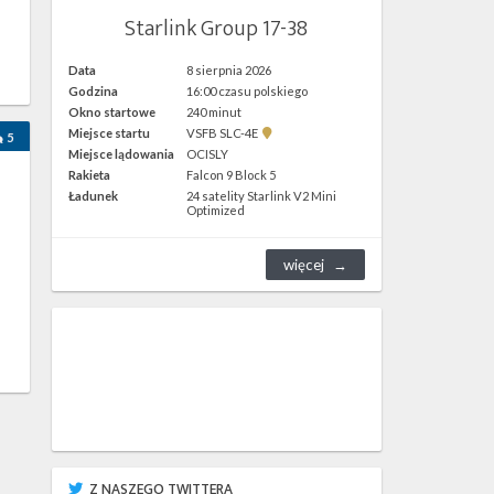
Starlink Group 17-38
Data
8 sierpnia 2026
h
Godzina
16:00 czasu polskiego
Okno startowe
240 minut
Pokaż
Miejsce startu
VSFB SLC-4E
5
lokalizację
Miejsce lądowania
OCISLY
VSFB
Rakieta
Falcon 9 Block 5
SLC-
4E w
Ładunek
24 satelity Starlink V2 Mini
Google
Optimized
Maps
więcej
Z NASZEGO TWITTERA