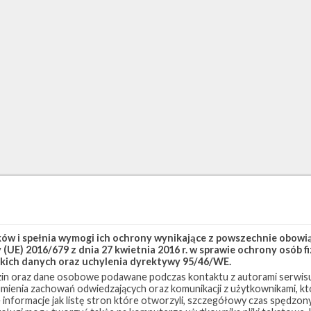
w i spełnia wymogi ich ochrony wynikające z powszechnie obowiąz
(UE) 2016/679 z dnia 27 kwietnia 2016 r. w sprawie ochrony osób
kich danych oraz uchylenia dyrektywy 95/46/WE.
in oraz dane osobowe podawane podczas kontaktu z autorami serwisu
zumienia zachowań odwiedzających oraz komunikacji z użytkownikami, któ
 informacje jak listę stron które otworzyli, szczegółowy czas spędzo