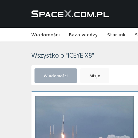
Wiadomości
Baza wiedzy
Starlink
S
Wszystko o "ICEYE X8"
Wiadomości
Misje
Start
z
misją
Transporter-
1
zakończony
powodzeniem