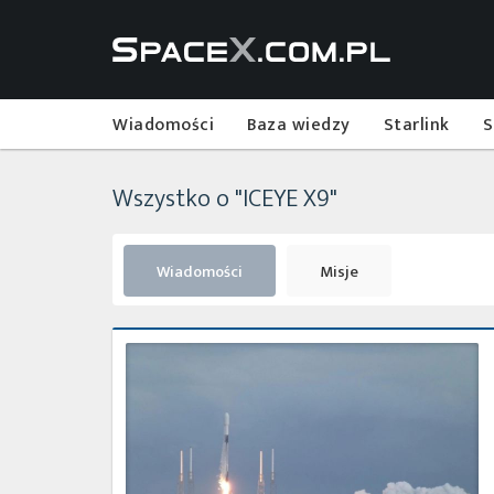
Wiadomości
Baza wiedzy
Starlink
S
Wszystko o "ICEYE X9"
Wiadomości
Misje
Start
z
misją
Transporter-
1
zakończony
powodzeniem