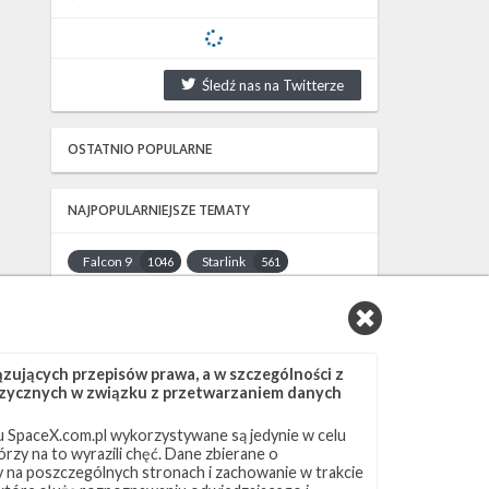
Śledź nas na Twitterze
OSTATNIO POPULARNE
NAJPOPULARNIEJSZE TEMATY
Falcon 9
Starlink
1046
561
SLC-40
OCISLY
521
337
LC-39A
SLC-4E
292
284
NASA
Lądowanie
263
235
ujących przepisów prawa, a w szczególności z
JRTI
ASOG
214
181
 fizycznych w związku z przetwarzaniem danych
Dragon 2
Osłony ładunku
145
125
 SpaceX.com.pl wykorzystywane są jedynie w celu
Starship
Landing Zone 1
107
96
rzy na to wyrazili chęć. Dane zbierane o
Loty załogowe
ISS
95
93
ny na poszczególnych stronach i zachowanie w trakcie