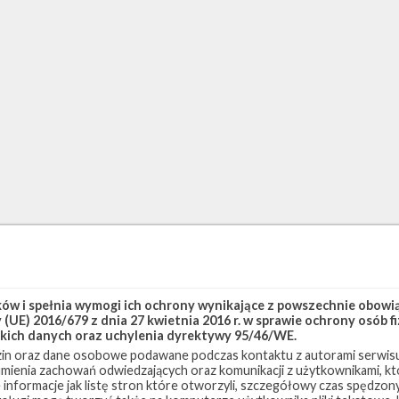
w i spełnia wymogi ich ochrony wynikające z powszechnie obowiąz
(UE) 2016/679 z dnia 27 kwietnia 2016 r. w sprawie ochrony osób
kich danych oraz uchylenia dyrektywy 95/46/WE.
in oraz dane osobowe podawane podczas kontaktu z autorami serwisu
zumienia zachowań odwiedzających oraz komunikacji z użytkownikami, któ
 informacje jak listę stron które otworzyli, szczegółowy czas spędzo