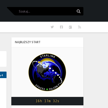
Szukaj
Szukaj
Twitter
Facebook
Kalendarze
RSS
NAJBLIŻSZY START
Starlink
Group
17-
38
4
16h 17m 32s