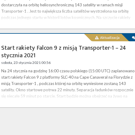
dostarczyła na orbitę heliosynchroniczną 143 satelity w ramach misji
Transporter-1 . Jest to największa liczba satelitów wystrzelona na orbitę
podczas jednego startu w historii lotów kosmicznych. Na szczycie rakiety
znalazły się 133 mikrosatelity i cubesaty dla różnorodnych klientów, któryc
wyniesienie zakontraktowano w ramach programu SpaceX …
Aktualizacja
Start rakiety Falcon 9 z misją Transporter-1 – 24
stycznia 2021
sobota, 23 stycznia 2021 00:56
Na 24 stycznia na godzinę 16:00 czasu polskiego (15:00 UTC) zaplanowano
start rakiety Falcon 9 z platformy SLC-40 na Cape Canaveral na Florydzie z
misją Transporter-1 , podczas której na orbitę wyniesione zostaną 143
satelity. Okno startowe potrwa 22 minuty. Separacja ładunków rozpocznie
się niecałe 59 minut po starcie. Start będzie można obejrzeć na żywo na
naszej stronie . Będzie to pierwsza misja w pełni poświęcona programowi
wynoszenia małych satelitów SpaceX, SmallSat Rideshare…