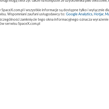
 usługi mogą tworzyć także na komputerze użytkownika pliki tekstowe,
paceX.com.pl i wszystkie informacje są dostępne tylko i wyłącznie dla
isu. Wspomniani zaufani usługodawcy to:
Google Analytics
,
Hotjar
,
M
w szczególności zamknięcie tego okna informacyjnego oznacza wyrażenie
ów serwisu SpaceX.com.pl