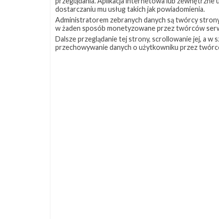
przeglądania. Aplikacja internetowa lub zewnętrzne
dostarczaniu mu usług takich jak powiadomienia.
Administratorem zebranych danych są twórcy strony S
w żaden sposób monetyzowane przez twórców serw
Dalsze przeglądanie tej strony, scrollowanie jej, a 
przechowywanie danych o użytkowniku przez twórc