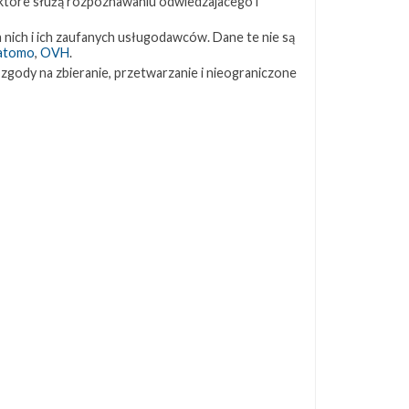
 które służą rozpoznawaniu odwiedzajacego i
ZAPRZYJAŹNIONE STRONY
 nich i ich zaufanych usługodawców. Dane te nie są
atomo
,
OVH
.
 zgody na zbieranie, przetwarzanie i nieograniczone
Kosmogadka
Jak będzie w rakiecie? (grupa FB)
Kosmiczna Propaganda
To Jakiś Kosmos!
TexasBocaChica (PL) – Substack