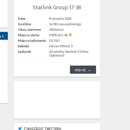
Starlink Group 17-38
Data
8 sierpnia 2026
h
Godzina
16:00 czasu polskiego
Okno startowe
240 minut
Pokaż
Miejsce startu
VSFB SLC-4E
5
lokalizację
Miejsce lądowania
OCISLY
VSFB
Rakieta
Falcon 9 Block 5
SLC-
4E w
Ładunek
24 satelity Starlink V2 Mini
Google
Optimized
Maps
więcej
Z NASZEGO TWITTERA