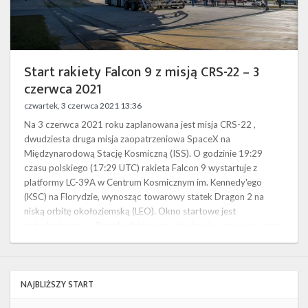
Twitter
2021
Kalendarze
Start rakiety Falcon 9 z misją CRS-22 – 3
czerwca 2021
czwartek, 3 czerwca 2021 13:36
Na 3 czerwca 2021 roku zaplanowana jest misja CRS-22 ,
dwudziesta druga misja zaopatrzeniowa SpaceX na
Międzynarodową Stację Kosmiczną (ISS). O godzinie 19:29
czasu polskiego (17:29 UTC) rakieta Falcon 9 wystartuje z
platformy LC-39A w Centrum Kosmicznym im. Kennedy'ego
(KSC) na Florydzie, wynosząc towarowy statek Dragon 2 na
niską orbitę okołoziemską (LEO). Okno startowe jest
natychmiastowe. Start będzie można obejrzeć na żywo na naszej
stronie . Będzie to drugi start z wykorzystan…
NAJBLIŻSZY START