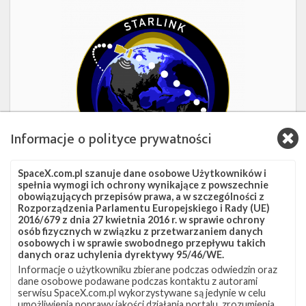
Starlink
Group
17-
38
Informacje o polityce prywatności
SpaceX.com.pl szanuje dane osobowe Użytkowników i
spełnia wymogi ich ochrony wynikające z powszechnie
obowiązujących przepisów prawa, a w szczególności z
2d 10h 41m 11s
Rozporządzenia Parlamentu Europejskiego i Rady (UE)
2016/679 z dnia 27 kwietnia 2016 r. w sprawie ochrony
Starlink Group 17-38
osób fizycznych w związku z przetwarzaniem danych
osobowych i w sprawie swobodnego przepływu takich
danych oraz uchylenia dyrektywy 95/46/WE.
Data
8 sierpnia 2026
Informacje o użytkowniku zbierane podczas odwiedzin oraz
Godzina
16:00 czasu polskiego
dane osobowe podawane podczas kontaktu z autorami
Okno startowe
240 minut
serwisu SpaceX.com.pl wykorzystywane są jedynie w celu
Pokaż
Miejsce startu
VSFB SLC-4E
umożliwienia poprawy jakości działania portalu, zrozumienia