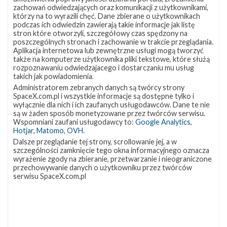
lokalizację
Miejsce lądowania
OCISLY
zachowań odwiedzających oraz komunikacji z użytkownikami,
VSFB
którzy na to wyrazili chęć. Dane zbierane o użytkownikach
Rakieta
Falcon 9 Block 5
SLC-
4E w
podczas ich odwiedzin zawierają takie informacje jak listę
Ładunek
24 satelity Starlink V2 Mini Optimized
Google
stron które otworzyli, szczegółowy czas spędzony na
Maps
poszczególnych stronach i zachowanie w trakcie przeglądania.
Aplikacja internetowa lub zewnętrzne usługi mogą tworzyć
więcej
także na komputerze użytkownika pliki tekstowe, które służą
rozpoznawaniu odwiedzajacego i dostarczaniu mu usług
takich jak powiadomienia.
Administratorem zebranych danych są twórcy strony
SpaceX.com.pl i wszystkie informacje są dostępne tylko i
wyłącznie dla nich i ich zaufanych usługodawców. Dane te nie
są w żaden sposób monetyzowane przez twórców serwisu.
Wspomniani zaufani usługodawcy to:
Google Analytics
,
Hotjar
,
Matomo
,
OVH
.
Dalsze przeglądanie tej strony, scrollowanie jej, a w
szczególności zamknięcie tego okna informacyjnego oznacza
Z NASZEGO TWITTERA
wyrażenie zgody na zbieranie, przetwarzanie i nieograniczone
przechowywanie danych o użytkowniku przez twórców
serwisu SpaceX.com.pl
Śledź nas na Twitterze
OSTATNIO POPULARNE