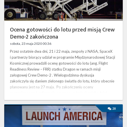
Twitter
Kalendarze
Ocena gotowości do lotu przed misją Crew
Demo-2 zakończona
sobota, 23 maja 2020 00:36
Przez ostatnie dwa dni, 21 i 22 maja, zespoły z NASA, SpaceX
i partnerzy biorący udział w programie Międzynarodowej Stacji
Kosmicznej prowadzili ocenę gotowości do lotu (ang. Flight
Readiness Review – FRR) statku Dragon w ramach misji
załogowej Crew Demo-2 . Wielogodzinna dyskusja
zakończyła się daniem zielonego światła do lotu, który obecnie
planowany jest na 27 maja. Po zakończeniu oceny
zorganizowano konferencję prasową, w której wzięli udział
administrator NASA Jim Bridenstine, …
Podsumowanie
28
konferencji
prasowych
przed