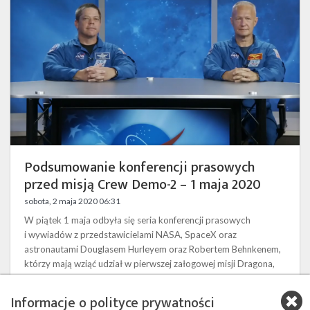
misją
Crew
Demo-
2
–
1
maja
2020
Podsumowanie konferencji prasowych
przed misją Crew Demo-2 – 1 maja 2020
sobota, 2 maja 2020 06:31
W piątek 1 maja odbyła się seria konferencji prasowych
i wywiadów z przedstawicielami NASA, SpaceX oraz
astronautami Douglasem Hurleyem oraz Robertem Behnkenem,
którzy mają wziąć udział w pierwszej załogowej misji Dragona,
zaplanowanej na 27 maja 2020 roku. W pierwszej konferencji
prasowej wzięli udział administrator NASA Jim Bridenstine,
Informacje o polityce prywatności
Kathy Lueders, dyrektor programu komercyjnych lotów