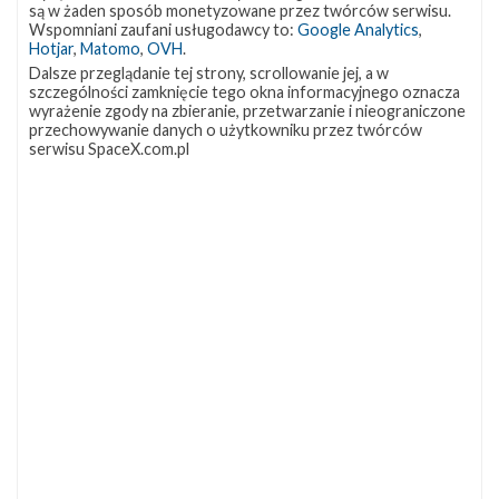
są w żaden sposób monetyzowane przez twórców serwisu.
Wspomniani zaufani usługodawcy to:
Google Analytics
,
Starlink Group 10-19
Hotjar
,
Matomo
,
OVH
.
Dalsze przeglądanie tej strony, scrollowanie jej, a w
Data
10 sierpnia 2026
szczególności zamknięcie tego okna informacyjnego oznacza
Godzina
16:49 czasu polskiego
wyrażenie zgody na zbieranie, przetwarzanie i nieograniczone
Okno startowe
240 minut
przechowywanie danych o użytkowniku przez twórców
Pokaż
Miejsce startu
CCSFS SLC-40
serwisu SpaceX.com.pl
lokalizację
Miejsce lądowania
ASOG
CCSFS
Rakieta
Falcon 9 Block 5
SLC-
40 w
Ładunek
29 satelitów Starlink V2 Mini Optimized
Google
Maps
więcej
Z NASZEGO TWITTERA