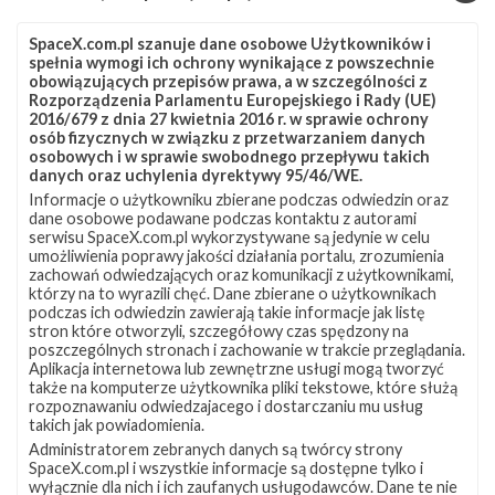
załogowych NASA (ang. Commercial Crew Program – CCP), Kirk
Shireman, dyrektor programu Międzynarod…
SpaceX.com.pl szanuje dane osobowe Użytkowników i
spełnia wymogi ich ochrony wynikające z powszechnie
obowiązujących przepisów prawa, a w szczególności z
Rozporządzenia Parlamentu Europejskiego i Rady (UE)
NAJBLIŻSZY START
2016/679 z dnia 27 kwietnia 2016 r. w sprawie ochrony
osób fizycznych w związku z przetwarzaniem danych
Starlink
osobowych i w sprawie swobodnego przepływu takich
danych oraz uchylenia dyrektywy 95/46/WE.
Group
10-
Informacje o użytkowniku zbierane podczas odwiedzin oraz
dane osobowe podawane podczas kontaktu z autorami
19
serwisu SpaceX.com.pl wykorzystywane są jedynie w celu
umożliwienia poprawy jakości działania portalu, zrozumienia
zachowań odwiedzających oraz komunikacji z użytkownikami,
którzy na to wyrazili chęć. Dane zbierane o użytkownikach
podczas ich odwiedzin zawierają takie informacje jak listę
stron które otworzyli, szczegółowy czas spędzony na
poszczególnych stronach i zachowanie w trakcie przeglądania.
Aplikacja internetowa lub zewnętrzne usługi mogą tworzyć
także na komputerze użytkownika pliki tekstowe, które służą
rozpoznawaniu odwiedzajacego i dostarczaniu mu usług
takich jak powiadomienia.
Administratorem zebranych danych są twórcy strony
SpaceX.com.pl i wszystkie informacje są dostępne tylko i
01h 03m 57s
wyłącznie dla nich i ich zaufanych usługodawców. Dane te nie