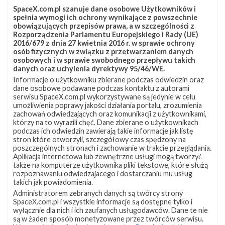
SpaceX.com.pl szanuje dane osobowe Użytkowników i
spełnia wymogi ich ochrony wynikające z powszechnie
NAJBLIŻSZY START
obowiązujących przepisów prawa, a w szczególności z
Rozporządzenia Parlamentu Europejskiego i Rady (UE)
2016/679 z dnia 27 kwietnia 2016 r. w sprawie ochrony
Starlink
osób fizycznych w związku z przetwarzaniem danych
Group
osobowych i w sprawie swobodnego przepływu takich
10-
danych oraz uchylenia dyrektywy 95/46/WE.
19
Informacje o użytkowniku zbierane podczas odwiedzin oraz
dane osobowe podawane podczas kontaktu z autorami
serwisu SpaceX.com.pl wykorzystywane są jedynie w celu
umożliwienia poprawy jakości działania portalu, zrozumienia
zachowań odwiedzających oraz komunikacji z użytkownikami,
którzy na to wyrazili chęć. Dane zbierane o użytkownikach
podczas ich odwiedzin zawierają takie informacje jak listę
stron które otworzyli, szczegółowy czas spędzony na
poszczególnych stronach i zachowanie w trakcie przeglądania.
Aplikacja internetowa lub zewnętrzne usługi mogą tworzyć
także na komputerze użytkownika pliki tekstowe, które służą
rozpoznawaniu odwiedzajacego i dostarczaniu mu usług
takich jak powiadomienia.
Misja w trakcie
Administratorem zebranych danych są twórcy strony
SpaceX.com.pl i wszystkie informacje są dostępne tylko i
wyłącznie dla nich i ich zaufanych usługodawców. Dane te nie
Starlink Group 10-19
są w żaden sposób monetyzowane przez twórców serwisu.