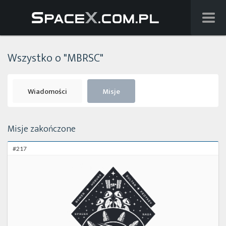
Wiadomości
Wszystko o "MBRSC"
Baza wiedzy
Starlink
Wiadomości
Misje
Starship
Misje zakończone
Lista startów
#217
Na żywo
Szukaj
Facebook