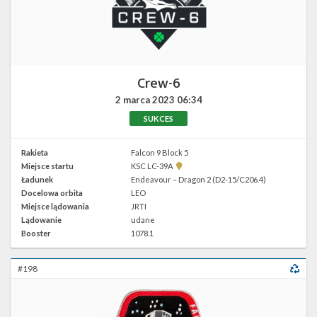
Twitter
Kalendarze
Crew-6
2 marca 2023
06:34
SUKCES
Rakieta
Falcon 9 Block 5
Pokaż
Miejsce startu
KSC LC-39A
lokalizację
Ładunek
Endeavour – Dragon 2 (D2-15/C206.4)
KSC
Docelowa orbita
LEO
LC-
39A w
Miejsce lądowania
JRTI
Google
Lądowanie
udane
Maps
Booster
1078.1
#198