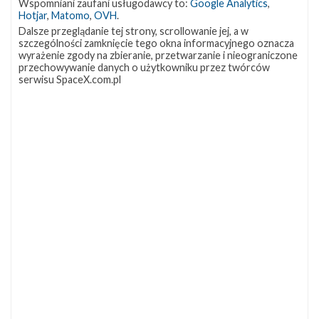
Wspomniani zaufani usługodawcy to:
Google Analytics
,
Data
10 sierpnia 2026
Hotjar
,
Matomo
,
OVH
.
Godzina
16:49 czasu polskiego
Dalsze przeglądanie tej strony, scrollowanie jej, a w
Okno startowe
240 minut
szczególności zamknięcie tego okna informacyjnego oznacza
Pokaż
Miejsce startu
CCSFS SLC-40
wyrażenie zgody na zbieranie, przetwarzanie i nieograniczone
lokalizację
przechowywanie danych o użytkowniku przez twórców
Miejsce lądowania
ASOG
CCSFS
serwisu SpaceX.com.pl
Rakieta
Falcon 9 Block 5
SLC-
40 w
Ładunek
29 satelitów Starlink V2 Mini Optimized
Google
Maps
więcej
Z NASZEGO TWITTERA