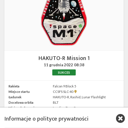
HAKUTO-R Mission 1
11 grudnia 2022
08:38
SUKCES
Rakieta
Falcon 9 Block 5
Pokaż
Miejsce startu
CCSFS SLC-40
lokalizację
Ładunek
HAKUTO-R, Rashid, Lunar Flashlight
CCSFS
Docelowa orbita
BLT
SLC-
40 w
Miejsce lądowania
Landing Zone 2
Google
Lądowanie
udane
Maps
Informacje o polityce prywatności
Booster
1073.5