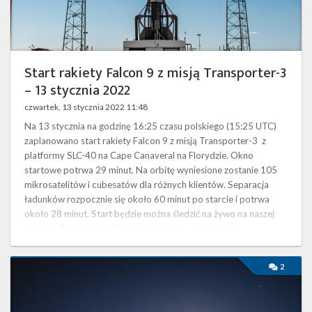
Twitter
2022
Kalendarze
Start rakiety Falcon 9 z misją Transporter-3
– 13 stycznia 2022
czwartek, 13 stycznia 2022 11:48
Na 13 stycznia na godzinę 16:25 czasu polskiego (15:25 UTC)
zaplanowano start rakiety Falcon 9 z misją Transporter-3 z
platformy SLC-40 na Cape Canaveral na Florydzie. Okno
startowe potrwa 29 minut. Na orbitę wyniesione zostanie 105
mikrosatelitów i cubesatów dla różnych klientów. Separacja
ładunków rozpocznie się około 60 minut po starcie i potrwa
około 28 minut. Start będzie można śledzić na żywo na naszej
stronie . Transporter-3 to trzecia dedykowana misja
prowadzonego przez …
Najbliższe
2
plany
SpaceX
–