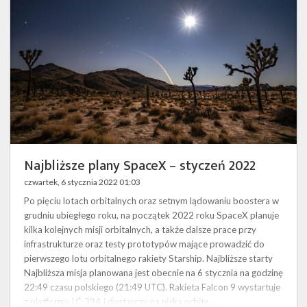
styczeń
2022
Najbliższe plany SpaceX – styczeń 2022
czwartek, 6 stycznia 2022 01:03
Po pięciu lotach orbitalnych oraz setnym lądowaniu boostera w
grudniu ubiegłego roku, na początek 2022 roku SpaceX planuje
kilka kolejnych misji orbitalnych, a także dalsze prace przy
infrastrukturze oraz testy prototypów mające prowadzić do
pierwszego lotu orbitalnego rakiety Starship. Najbliższe starty
Najbliższa misja planowana jest obecnie na 6 stycznia na godzinę
22:49 czasu polskiego (21:49 UTC). Rakieta Falcon 9 wystartuje
z platformy LC-39A i dostarczy na niską orbitę …