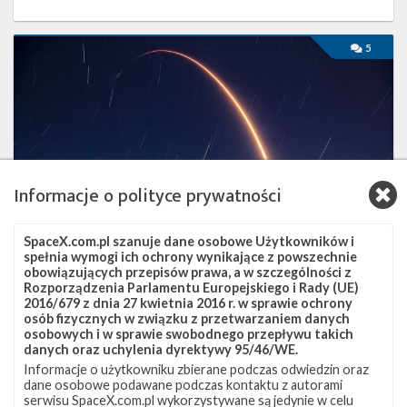
Najbliższe
5
plany
SpaceX
–
czerwiec
2020
Informacje o polityce prywatności
SpaceX.com.pl szanuje dane osobowe Użytkowników i
spełnia wymogi ich ochrony wynikające z powszechnie
obowiązujących przepisów prawa, a w szczególności z
Rozporządzenia Parlamentu Europejskiego i Rady (UE)
2016/679 z dnia 27 kwietnia 2016 r. w sprawie ochrony
Najbliższe plany SpaceX – czerwiec 2020
osób fizycznych w związku z przetwarzaniem danych
osobowych i w sprawie swobodnego przepływu takich
wtorek, 2 czerwca 2020 13:45
danych oraz uchylenia dyrektywy 95/46/WE.
Informacje o użytkowniku zbierane podczas odwiedzin oraz
Po rozpoczęciu pierwszej załogowej misji – Crew Demo-2 – w
dane osobowe podawane podczas kontaktu z autorami
ramach której na Międzynarodową Stację Kosmiczną polecieli
serwisu SpaceX.com.pl wykorzystywane są jedynie w celu