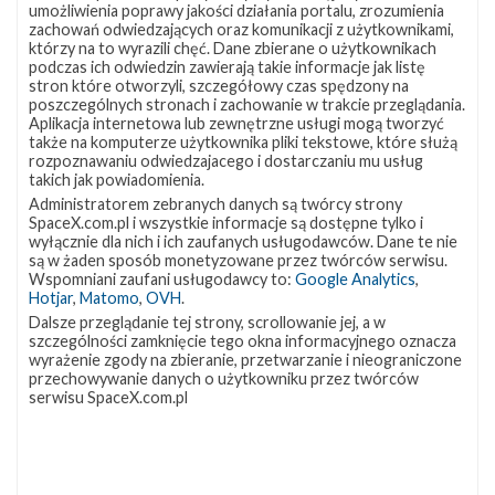
astronauci NASA Douglas Hurley i Robert Behnken, w
umożliwienia poprawy jakości działania portalu, zrozumienia
najbliższych tygodniach SpaceX planuje między innymi
zachowań odwiedzających oraz komunikacji z użytkownikami,
którzy na to wyrazili chęć. Dane zbierane o użytkownikach
przeprowadzenie dwóch startów z satelitami Starlink, a także
podczas ich odwiedzin zawierają takie informacje jak listę
wyniesienie na orbitę kolejnego satelity GPS nowej generacji.
stron które otworzyli, szczegółowy czas spędzony na
Najbliższe starty Na początek czerwca SpaceX planuje
poszczególnych stronach i zachowanie w trakcie przeglądania.
wystrzelenie na orbitę kolejnej serii sześćdziesięciu satelitów
Aplikacja internetowa lub zewnętrzne usługi mogą tworzyć
także na komputerze użytkownika pliki tekstowe, które służą
konstelacji Starlink , …
rozpoznawaniu odwiedzajacego i dostarczaniu mu usług
takich jak powiadomienia.
Administratorem zebranych danych są twórcy strony
SpaceX.com.pl i wszystkie informacje są dostępne tylko i
NAJBLIŻSZY START
wyłącznie dla nich i ich zaufanych usługodawców. Dane te nie
są w żaden sposób monetyzowane przez twórców serwisu.
Wspomniani zaufani usługodawcy to:
Google Analytics
,
Starlink
Hotjar
,
Matomo
,
OVH
.
Group
Dalsze przeglądanie tej strony, scrollowanie jej, a w
17-
szczególności zamknięcie tego okna informacyjnego oznacza
38
wyrażenie zgody na zbieranie, przetwarzanie i nieograniczone
przechowywanie danych o użytkowniku przez twórców
serwisu SpaceX.com.pl