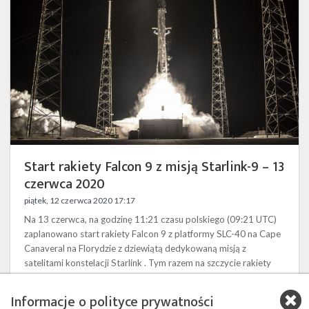
z
misją
Starlink-
9
–
13
czerwca
2020
Start rakiety Falcon 9 z misją Starlink-9 – 13
czerwca 2020
piątek, 12 czerwca 2020 17:17
Na 13 czerwca, na godzinę 11:21 czasu polskiego (09:21 UTC)
zaplanowano start rakiety Falcon 9 z platformy SLC-40 na Cape
Canaveral na Florydzie z dziewiątą dedykowaną misją z
satelitami konstelacji Starlink . Tym razem na szczycie rakiety
znajdzie się 58 satelitów Starlink. Będzie to także pierwszy start,
podczas którego na orbitę wyniesiony zostanie dodatkowy
Informacje o polityce prywatności
ładunek w ramach programu SmallSat Rideshare. Będą to trzy