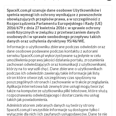
satelity obserwacyjne SkySat należące do firmy Planet Labs.
Sekwencyjna …
SpaceX.com.pl szanuje dane osobowe Użytkowników i
spełnia wymogi ich ochrony wynikające z powszechnie
obowiązujących przepisów prawa, a w szczególności z
Rozporządzenia Parlamentu Europejskiego i Rady (UE)
NAJBLIŻSZY START
2016/679 z dnia 27 kwietnia 2016 r. w sprawie ochrony
osób fizycznych w związku z przetwarzaniem danych
Starlink
osobowych i w sprawie swobodnego przepływu takich
danych oraz uchylenia dyrektywy 95/46/WE.
Group
17-
Informacje o użytkowniku zbierane podczas odwiedzin oraz
dane osobowe podawane podczas kontaktu z autorami
38
serwisu SpaceX.com.pl wykorzystywane są jedynie w celu
umożliwienia poprawy jakości działania portalu, zrozumienia
zachowań odwiedzających oraz komunikacji z użytkownikami,
którzy na to wyrazili chęć. Dane zbierane o użytkownikach
podczas ich odwiedzin zawierają takie informacje jak listę
stron które otworzyli, szczegółowy czas spędzony na
poszczególnych stronach i zachowanie w trakcie przeglądania.
Aplikacja internetowa lub zewnętrzne usługi mogą tworzyć
także na komputerze użytkownika pliki tekstowe, które służą
rozpoznawaniu odwiedzajacego i dostarczaniu mu usług
takich jak powiadomienia.
Administratorem zebranych danych są twórcy strony
SpaceX.com.pl i wszystkie informacje są dostępne tylko i
Misja w trakcie
wyłącznie dla nich i ich zaufanych usługodawców. Dane te nie