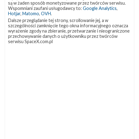
są w żaden sposób monetyzowane przez twórców serwisu.
Wspomniani zaufani usługodawcy to:
Google Analytics
,
Starlink Group 17-38
Hotjar
,
Matomo
,
OVH
.
Dalsze przeglądanie tej strony, scrollowanie jej, a w
Data
8 sierpnia 2026
szczególności zamknięcie tego okna informacyjnego oznacza
Godzina
18:24 czasu polskiego
wyrażenie zgody na zbieranie, przetwarzanie i nieograniczone
Okno startowe
240 minut
przechowywanie danych o użytkowniku przez twórców
Pokaż
Miejsce startu
VSFB SLC-4E
serwisu SpaceX.com.pl
lokalizację
Miejsce lądowania
OCISLY
VSFB
Rakieta
Falcon 9 Block 5
SLC-
4E w
Ładunek
24 satelity Starlink V2 Mini Optimized
Google
Maps
więcej
Z NASZEGO TWITTERA