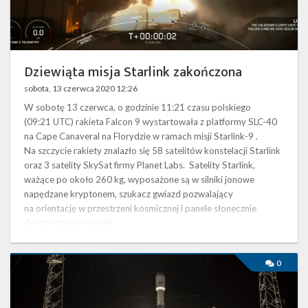
Twitter
Kalendarze
Dziewiąta misja Starlink zakończona
sobota, 13 czerwca 2020 12:26
W sobotę 13 czerwca, o godzinie 11:21 czasu polskiego
(09:21 UTC) rakieta Falcon 9 wystartowała z platformy SLC-40
na Cape Canaveral na Florydzie w ramach misji Starlink-9 .
Na szczycie rakiety znalazło się 58 satelitów konstelacji Starlink
oraz 3 satelity SkySat firmy Planet Labs. Satelity Starlink,
ważące po około 260 kg, wyposażone są w silniki jonowe
napędzane kryptonem, szukacz gwiazd pozwalający
na orientację w przestrzeni kosmicznej i panele słonecznie
dostarczające energię …
Start
0
rakiety
Falcon
9