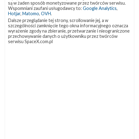
są w żaden sposób monetyzowane przez twórców serwisu.
Wspomniani zaufani usługodawcy to:
Google Analytics
,
Starlink Group 17-38
Hotjar
,
Matomo
,
OVH
.
Dalsze przeglądanie tej strony, scrollowanie jej, a w
Data
8 sierpnia 2026
szczególności zamknięcie tego okna informacyjnego oznacza
Godzina
18:24 czasu polskiego
wyrażenie zgody na zbieranie, przetwarzanie i nieograniczone
Okno startowe
240 minut
przechowywanie danych o użytkowniku przez twórców
Pokaż
Miejsce startu
VSFB SLC-4E
serwisu SpaceX.com.pl
lokalizację
Miejsce lądowania
OCISLY
VSFB
Rakieta
Falcon 9 Block 5
SLC-
4E w
Ładunek
24 satelity Starlink V2 Mini Optimized
Google
Maps
więcej
Z NASZEGO TWITTERA