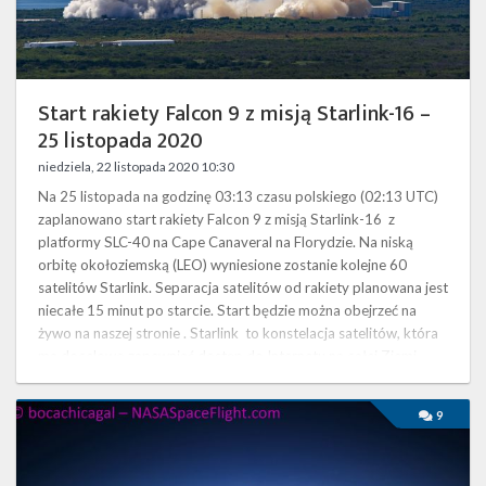
Twitter
2020
Kalendarze
Start rakiety Falcon 9 z misją Starlink-16 –
25 listopada 2020
niedziela, 22 listopada 2020 10:30
Na 25 listopada na godzinę 03:13 czasu polskiego (02:13 UTC)
zaplanowano start rakiety Falcon 9 z misją Starlink-16 z
platformy SLC-40 na Cape Canaveral na Florydzie. Na niską
orbitę okołoziemską (LEO) wyniesione zostanie kolejne 60
satelitów Starlink. Separacja satelitów od rakiety planowana jest
niecałe 15 minut po starcie. Start będzie można obejrzeć na
żywo na naszej stronie . Starlink to konstelacja satelitów, która
ma docelowo zapewniać dostęp do Internetu na całej Ziemi, …
Najbliższe
9
plany
SpaceX
–