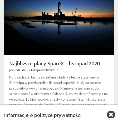
listopad
2020
Najbliższe plany SpaceX – listopad 2020
poniedziałek, 2 listopada 2020 11:50
Po trzech startach z satelitami Starlink i teście statycznym
Starshipa w październiku, listopad zapowiada się na bardzo
pracowity w wykonaniu SpaceX. Planowane jest nawet do
sześciu startów orbitalnych Falcona 9, zbliża się lot Starshipa na
wysokość 15 kilometrów, a testy konstelacji Starlink nabierają
rozpędu. Start z misją Starlink-15 pod koniec października był
setnym udanym startem rakiety z rodziny Falcon i z tej okazji
Informacje o polityce prywatności
SpaceX opublikowało krótką kompilację