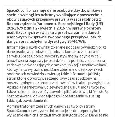
podsumowującą wszystkie …
SpaceX.com.pl szanuje dane osobowe Użytkowników i
spełnia wymogi ich ochrony wynikające z powszechnie
obowiązujących przepisów prawa, a w szczególności z
Rozporządzenia Parlamentu Europejskiego i Rady (UE)
NAJBLIŻSZY START
2016/679 z dnia 27 kwietnia 2016 r. w sprawie ochrony
osób fizycznych w związku z przetwarzaniem danych
Starlink
osobowych i w sprawie swobodnego przepływu takich
danych oraz uchylenia dyrektywy 95/46/WE.
Group
17-
Informacje o użytkowniku zbierane podczas odwiedzin oraz
dane osobowe podawane podczas kontaktu z autorami
38
serwisu SpaceX.com.pl wykorzystywane są jedynie w celu
umożliwienia poprawy jakości działania portalu, zrozumienia
zachowań odwiedzających oraz komunikacji z użytkownikami,
którzy na to wyrazili chęć. Dane zbierane o użytkownikach
podczas ich odwiedzin zawierają takie informacje jak listę
stron które otworzyli, szczegółowy czas spędzony na
poszczególnych stronach i zachowanie w trakcie przeglądania.
Aplikacja internetowa lub zewnętrzne usługi mogą tworzyć
także na komputerze użytkownika pliki tekstowe, które służą
rozpoznawaniu odwiedzajacego i dostarczaniu mu usług
takich jak powiadomienia.
Administratorem zebranych danych są twórcy strony
SpaceX.com.pl i wszystkie informacje są dostępne tylko i
Misja w trakcie
wyłącznie dla nich i ich zaufanych usługodawców. Dane te nie