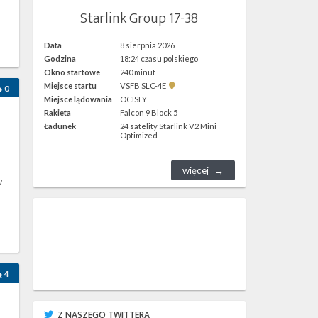
Starlink Group 17-38
Data
8 sierpnia 2026
Godzina
18:24 czasu polskiego
Okno startowe
240 minut
Pokaż
Miejsce startu
VSFB SLC-4E
0
lokalizację
Miejsce lądowania
OCISLY
VSFB
Rakieta
Falcon 9 Block 5
SLC-
4E w
Ładunek
24 satelity Starlink V2 Mini
Google
Optimized
Maps
więcej
w
,
4
Z NASZEGO TWITTERA