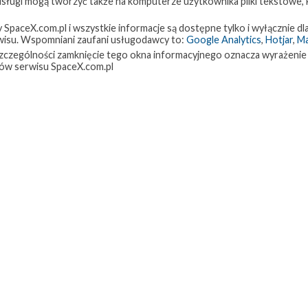
 usługi mogą tworzyć także na komputerze użytkownika pliki tekstowe,
paceX.com.pl i wszystkie informacje są dostępne tylko i wyłącznie dla
isu. Wspomniani zaufani usługodawcy to:
Google Analytics
,
Hotjar
,
M
w szczególności zamknięcie tego okna informacyjnego oznacza wyrażenie
ów serwisu SpaceX.com.pl