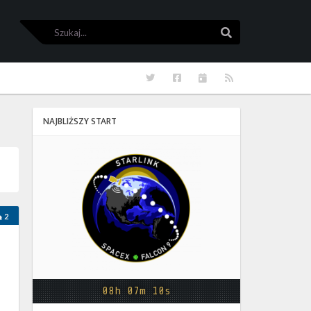
Szukaj
Szukaj
Twitter
Facebook
Kalendarze
RSS
NAJBLIŻSZY START
Starlink
Group
17-
38
2
08h 07m 10s