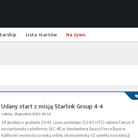
tarship
Lista startów
Na żywo
Udany start z misją Starlink Group 4-4
sobota, 18 grudnia 2021 18:16
18 grudnia o godzinie 13:41 czasu polskiego (12:41 UTC) rakieta Falcon 9
wystartowała z platformy SLC-4E w Vandenberg Space Force Base w
Kalifornii i wyniosła na niską orbitę okołoziemską 52 satelity konstelacji