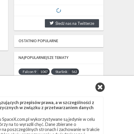
Śledź nas na Twitterze
OSTATNIO POPULARNE
NAJPOPULARNIEJSZE TEMATY
Falcon 9
Starlink
1047
562
SLC-40
OCISLY
522
337
LC-39A
SLC-4E
292
284
NASA
Lądowanie
263
235
ujących przepisów prawa, a w szczególności z
JRTI
ASOG
214
182
 fizycznych w związku z przetwarzaniem danych
Dragon 2
Osłony ładunku
145
125
 SpaceX.com.pl wykorzystywane są jedynie w celu
Starship
Landing Zone 1
107
96
rzy na to wyrazili chęć. Dane zbierane o
Loty załogowe
ISS
95
93
ny na poszczególnych stronach i zachowanie w trakcie