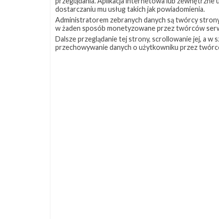
przeglądania. Aplikacja internetowa lub zewnętrzne
dostarczaniu mu usług takich jak powiadomienia.
Administratorem zebranych danych są twórcy strony S
w żaden sposób monetyzowane przez twórców serw
Dalsze przeglądanie tej strony, scrollowanie jej, a 
przechowywanie danych o użytkowniku przez twórc