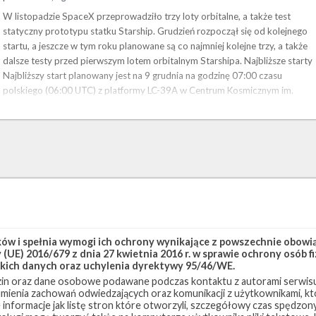
W listopadzie SpaceX przeprowadziło trzy loty orbitalne, a także test
statyczny prototypu statku Starship. Grudzień rozpoczął się od kolejnego
startu, a jeszcze w tym roku planowane są co najmniej kolejne trzy, a także
dalsze testy przed pierwszym lotem orbitalnym Starshipa. Najbliższe starty
Najbliższy start planowany jest na 9 grudnia na godzinę 07:00 czasu
polskiego (06:00 UTC) z platformy LC-39A w Centrum Kosmicznym im.
Kennedy’ego (KSC) na Florydzie. Falcon 9 wyniesie na niską …
w i spełnia wymogi ich ochrony wynikające z powszechnie obowiąz
(UE) 2016/679 z dnia 27 kwietnia 2016 r. w sprawie ochrony osób
kich danych oraz uchylenia dyrektywy 95/46/WE.
in oraz dane osobowe podawane podczas kontaktu z autorami serwisu
zumienia zachowań odwiedzających oraz komunikacji z użytkownikami, któ
 informacje jak listę stron które otworzyli, szczegółowy czas spędzo