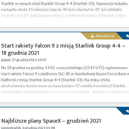
Starlink w ramach misji Starlink Group 4-4 (Starlink-33). Separacja ładunku
nastąpiła około 15 minut po starcie. W tym roku był to 29. lot orbitalny
SpaceX oraz 17. dedykowana misja z satelitami konstelacji Starlink , która
ma docelowo zapewniać dostęp do Internetu na całym …
Aktualizacja
Start rakiety Falcon 9 z misją Starlink Group 4-4 –
18 grudnia 2021
piątek, 17 grudnia 2021 19:07
Na 18 grudnia na godzinę 13:41 czasu polskiego (12:41 UTC) zaplanowano
start rakiety Falcon 9 z platformy SLC-4E w Vandenberg Space Force Base 
Kalifornii z misją Starlink Group 4-4 (Starlink-33). Na niską orbitę
okołoziemską dostarczone zostaną kolejne 52 satelity konstelacji Starlink .
Start będzie można śledzić na żywo na naszej stronie . Starlink to budowana
przez SpaceX konstelacja satelitarna na niskiej orbicie okołoziemskiej (LEO)
która ma docelowo dostarczać usługę …
Najbliższe plany SpaceX – grudzień 2021
poniedziałek, 6 grudnia 2021 01:08