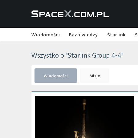
Wiadomości
Baza wiedzy
Starlink
S
Wszystko o "Starlink Group 4-4"
Wiadomości
Misje
Udany
start
z
misją
Starlink
Group
4-