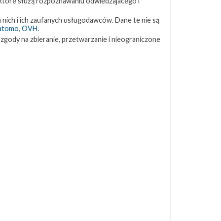
 które służą rozpoznawaniu odwiedzajacego i
ZAPRZYJAŹNIONE STRONY
 nich i ich zaufanych usługodawców. Dane te nie są
atomo
,
OVH
.
 zgody na zbieranie, przetwarzanie i nieograniczone
Kosmogadka
Jak będzie w rakiecie? (grupa FB)
Kosmiczna Propaganda
To Jakiś Kosmos!
TexasBocaChica (PL) – Substack