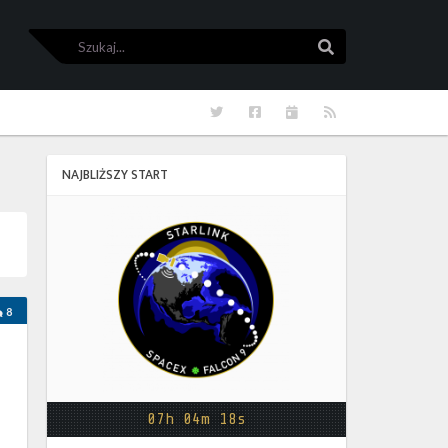
Szukaj
Szukaj
Twitter
Facebook
Kalendarze
RSS
NAJBLIŻSZY START
Starlink
Group
17-
38
8
07h 04m 18s