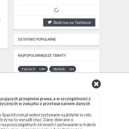
y
Śledź nas na Twitterze
OSTATNIO POPULARNE
NAJPOPULARNIEJSZE TEMATY
Falcon 9
Starlink
1047
562
SLC-40
OCISLY
522
337
LC-39A
SLC-4E
292
284
NASA
Lądowanie
263
235
ujących przepisów prawa, a w szczególności z
JRTI
ASOG
214
182
 fizycznych w związku z przetwarzaniem danych
Dragon 2
Osłony ładunku
145
125
 SpaceX.com.pl wykorzystywane są jedynie w celu
Starship
Landing Zone 1
107
96
rzy na to wyrazili chęć. Dane zbierane o
Loty załogowe
ISS
95
93
ny na poszczególnych stronach i zachowanie w trakcie