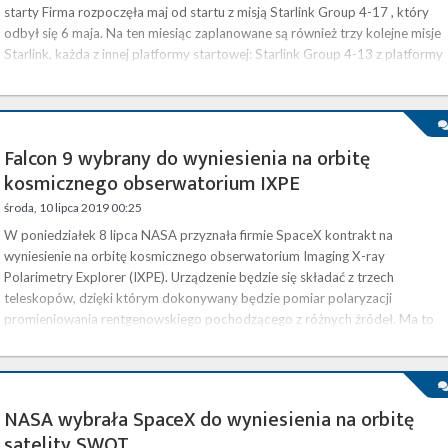
starty Firma rozpoczęła maj od startu z misją Starlink Group 4-17 , który
odbył się 6 maja. Na ten miesiąc zaplanowane są również trzy kolejne misje
Starlink, każda z innej platformy startowej: Starlink Group 4-13 z platformy
SLC-4E w Vandenberg Space Force …
Falcon 9 wybrany do wyniesienia na orbitę
kosmicznego obserwatorium IXPE
środa, 10 lipca 2019 00:25
W poniedziałek 8 lipca NASA przyznała firmie SpaceX kontrakt na
wyniesienie na orbitę kosmicznego obserwatorium Imaging X-ray
Polarimetry Explorer (IXPE). Urządzenie będzie się składać z trzech
teleskopów, dzięki którym dokonywany będzie pomiar polaryzacji
promieniowania rentgenowskiego pochodzącego z różnych źródeł. Ma to
pomóc w lepszym zrozumieniu mechanizmów powstawania promieniowania
X w takich obiektach jak magnetary, pulsary, mgławice pulsarowe,
pozostałości supernowych, mikrokwazary, …
NASA wybrała SpaceX do wyniesienia na orbitę
satelity SWOT