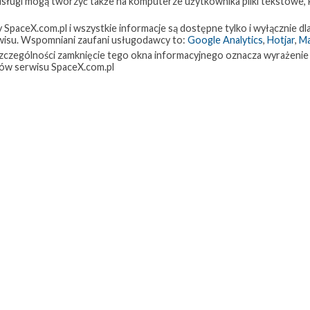
 usługi mogą tworzyć także na komputerze użytkownika pliki tekstowe,
paceX.com.pl i wszystkie informacje są dostępne tylko i wyłącznie dla
isu. Wspomniani zaufani usługodawcy to:
Google Analytics
,
Hotjar
,
M
w szczególności zamknięcie tego okna informacyjnego oznacza wyrażenie
ów serwisu SpaceX.com.pl