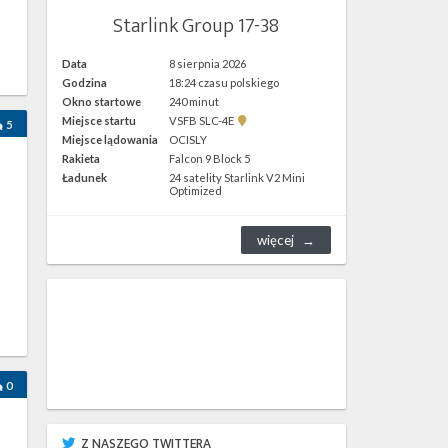
Starlink Group 17-38
Data
8 sierpnia 2026
Godzina
18:24 czasu polskiego
Okno startowe
240 minut
Pokaż
Miejsce startu
VSFB SLC-4E
5
lokalizację
Miejsce lądowania
OCISLY
VSFB
Rakieta
Falcon 9 Block 5
SLC-
4E w
Ładunek
24 satelity Starlink V2 Mini
Google
Optimized
Maps
więcej
0
Z NASZEGO TWITTERA