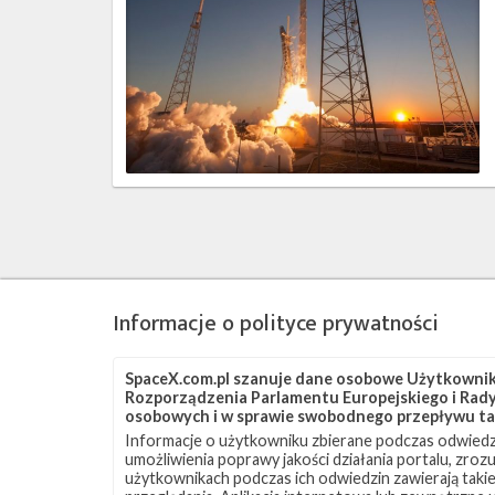
do
wyniesienia
na
orbitę
satelity
SWOT
Informacje o polityce prywatności
SpaceX.com.pl szanuje dane osobowe Użytkownikó
Rozporządzenia Parlamentu Europejskiego i Rady 
osobowych i w sprawie swobodnego przepływu ta
Informacje o użytkowniku zbierane podczas odwiedz
umożliwienia poprawy jakości działania portalu, zro
użytkownikach podczas ich odwiedzin zawierają takie