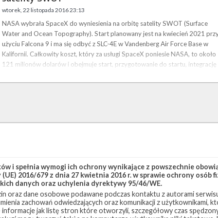
wtorek, 22 listopada 2016 23:13
NASA wybrała SpaceX do wyniesienia na orbitę satelity SWOT (Surface
Water and Ocean Topography). Start planowany jest na kwiecień 2021 prz
użyciu Falcona 9 i ma się odbyć z SLC-4E w Vandenberg Air Force Base w
Kalifornii. Całkowity koszt, który za usługi SpaceX poniesie NASA, to około
121 milionów dolarów i obejmuje start, przygotowanie do startu, integrację
ładunku z rakietą oraz wsparcie przy śledzeniu satelity oraz pobieraniu
danych i telemetrii. Zaprojektowany w celu wykonania …
w i spełnia wymogi ich ochrony wynikające z powszechnie obowiąz
(UE) 2016/679 z dnia 27 kwietnia 2016 r. w sprawie ochrony osób
kich danych oraz uchylenia dyrektywy 95/46/WE.
in oraz dane osobowe podawane podczas kontaktu z autorami serwisu
zumienia zachowań odwiedzających oraz komunikacji z użytkownikami, któ
 informacje jak listę stron które otworzyli, szczegółowy czas spędzo