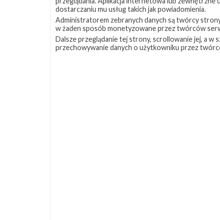
przeglądania. Aplikacja internetowa lub zewnętrzne
dostarczaniu mu usług takich jak powiadomienia.
Administratorem zebranych danych są twórcy strony S
w żaden sposób monetyzowane przez twórców serw
Dalsze przeglądanie tej strony, scrollowanie jej, a 
przechowywanie danych o użytkowniku przez twórc