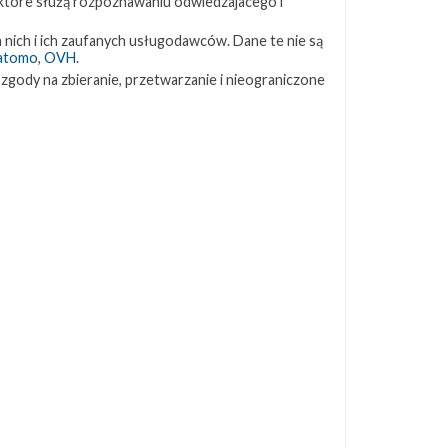
 które służą rozpoznawaniu odwiedzajacego i
ZAPRZYJAŹNIONE STRONY
 nich i ich zaufanych usługodawców. Dane te nie są
atomo
,
OVH
.
 zgody na zbieranie, przetwarzanie i nieograniczone
Kosmogadka
Jak będzie w rakiecie? (grupa FB)
Kosmiczna Propaganda
To Jakiś Kosmos!
TexasBocaChica (PL) – Substack