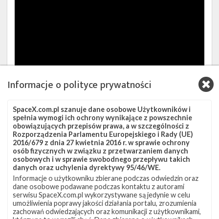
Informacje o polityce prywatności
SpaceX.com.pl szanuje dane osobowe Użytkowników i
Źródła:
hisdeSAT
,
Gunter's Space Page (1)
,
Gunter's
spełnia wymogi ich ochrony wynikające z powszechnie
Space Page (2)
,
Earth Observation Portal
,
FCC
obowiązujących przepisów prawa, a w szczególności z
Rozporządzenia Parlamentu Europejskiego i Rady (UE)
2016/679 z dnia 27 kwietnia 2016 r. w sprawie ochrony
Szukaj po tematach
osób fizycznych w związku z przetwarzaniem danych
osobowych i w sprawie swobodnego przepływu takich
Falcon 9
Internet
MicroSat 2a
MicroSat 2b
danych oraz uchylenia dyrektywy 95/46/WE.
Informacje o użytkowniku zbierane podczas odwiedzin oraz
Paz
SLC-4E
Starlink
hisdeSAT
dane osobowe podawane podczas kontaktu z autorami
serwisu SpaceX.com.pl wykorzystywane są jedynie w celu
umożliwienia poprawy jakości działania portalu, zrozumienia
zachowań odwiedzających oraz komunikacji z użytkownikami,
Artykuł stworzyli