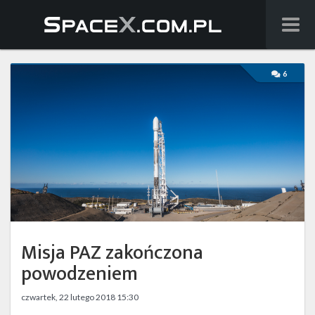
Wiadomości
6
Baza wiedzy
Starlink
Starship
Lista startów
Na żywo
Misja PAZ zakończona
Szukaj
powodzeniem
Facebook
czwartek, 22 lutego 2018 15:30