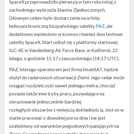
Twitter
SpaceX przeprowadziło pierwszą w tym roku misję z
zachodniego wybrzeża Stanów Zjednoczonych.
Kalendarze
Głównym celem było dostarczenie na orbitę
heliosynchroniczną hiszpańskiego satelity
PAZ
, ale
dodatkowo wyniesiono w kosmos również dwa testowe
satelity SpaceX. Start odbył się z platformy startowej
SLC-4E w Vandenberg Air Force Base, w Kalifornii, 22
lutego, o godzinie 15:17 czasu polskiego (14:17 UTC).
PAZ, którego operatorem jest firma hisdeSAT, będzie
służył do radarowych obserwacji Ziemi. Jego radar może
osiągać rozdzielczość nawet jednego metra, chociaż
posiada także inne tryby pracy, pozwalające na
obrazowanie jednocześnie bardziej
rozległych obszarów z mniejszą dokładnością. Jest on w
stanie pracować o dowolnej porze dnia i nie jest
uzależniony od warunków pogodowych panujących na
Ziemi. Gromadzone przez satelitę dane mają być