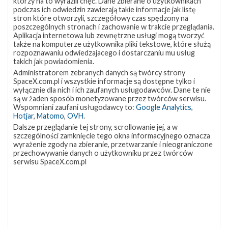
którzy na to wyrazili chęć. Dane zbierane o użytkownikach
podczas ich odwiedzin zawierają takie informacje jak listę
stron które otworzyli, szczegółowy czas spędzony na
Piotr Szmigielski
poszczególnych stronach i zachowanie w trakcie przeglądania.
GO for age of reflight
Aplikacja internetowa lub zewnętrzne usługi mogą tworzyć
także na komputerze użytkownika pliki tekstowe, które służą
rozpoznawaniu odwiedzajacego i dostarczaniu mu usług
takich jak powiadomienia.
Mateusz Fojcik
Administratorem zebranych danych są twórcy strony
SpaceX.com.pl i wszystkie informacje są dostępne tylko i
wyłącznie dla nich i ich zaufanych usługodawców. Dane te nie
są w żaden sposób monetyzowane przez twórców serwisu.
Wspomniani zaufani usługodawcy to:
Google Analytics
,
Hotjar
,
Matomo
,
OVH
.
Dalsze przeglądanie tej strony, scrollowanie jej, a w
szczególności zamknięcie tego okna informacyjnego oznacza
wyrażenie zgody na zbieranie, przetwarzanie i nieograniczone
przechowywanie danych o użytkowniku przez twórców
serwisu SpaceX.com.pl