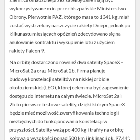
wykorzystywane m.in. przez hiszpańskie Ministerstwo
Obrony. Pierwotnie PAZ, którego masa to 1341 kg, miał
zostać wystrzelony na szczycie rakiety Dniepr, jednak po
kilkunastu miesiącach opóźnień zdecydowano się na
anulowanie kontraktu i wykupienie lotu z użyciem
rakiety Falcon 9.
Na orbitę dostarczono również dwa satelity SpaceX –
MicroSat 2a oraz MicroSat 2b. Firma planuje
budowę konstelacji satelitów na niskiej orbicie
okołoziemskiej (LEO), której celem ma być zapewnienie
dostępu do Internetu na całym świecie. MicroSat 2a i
2b to pierwsze testowe satelity, dzięki którym SpaceX
będzie mieć możliwość zweryfikowania technologii
niezbędnych do funkcjonowania konstelacji w
przyszłości. Satelity ważą po 400 kg i trafiły na orbitę
kołową o wysokości ponad 500 km i inklinacji ok. 97,44°.