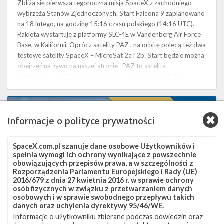
Zbliża się pierwsza tegoroczna misja SpaceX z zachodniego
wybrzeża Stanów Zjednoczonych. Start Falcona 9 zaplanowano
na 18 lutego, na godzinę 15:16 czasu polskiego (14:16 UTC).
Rakieta wystartuje z platformy SLC-4E w Vandenberg Air Force
Base, w Kalifornii. Oprócz satelity PAZ , na orbitę polecą też dwa
testowe satelity SpaceX – MicroSat 2a i 2b. Start będzie można
obejrzeć na żywo na naszej stronie . PAZ to satelita
zaprojektowany do radarowego obrazowania Ziemi. Jego
głównym …
Najbliższe
Aktualizacja
3
plany
Informacje o polityce prywatności
SpaceX
–
luty
SpaceX.com.pl szanuje dane osobowe Użytkowników i
2018
spełnia wymogi ich ochrony wynikające z powszechnie
obowiązujących przepisów prawa, a w szczególności z
Rozporządzenia Parlamentu Europejskiego i Rady (UE)
2016/679 z dnia 27 kwietnia 2016 r. w sprawie ochrony
osób fizycznych w związku z przetwarzaniem danych
osobowych i w sprawie swobodnego przepływu takich
danych oraz uchylenia dyrektywy 95/46/WE.
Informacje o użytkowniku zbierane podczas odwiedzin oraz