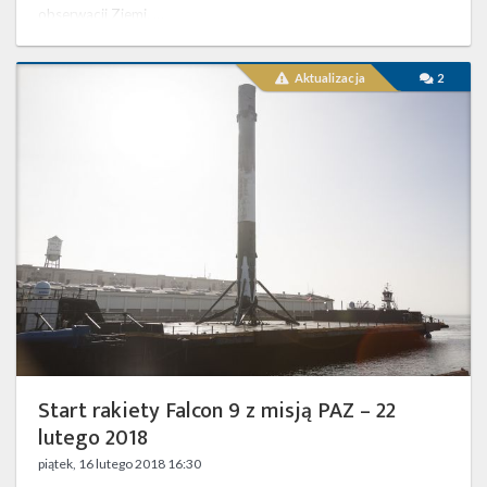
obserwacji Ziemi. …
Start
Aktualizacja
2
rakiety
Falcon
9
z
misją PAZ
–
22
lutego
2018
Start rakiety Falcon 9 z misją PAZ – 22
lutego 2018
piątek, 16 lutego 2018 16:30