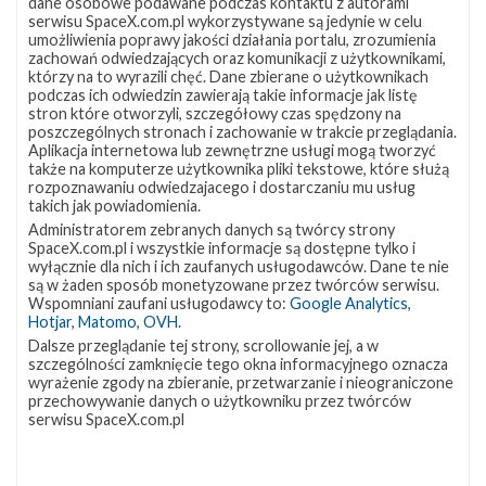
dane osobowe podawane podczas kontaktu z autorami
serwisu SpaceX.com.pl wykorzystywane są jedynie w celu
umożliwienia poprawy jakości działania portalu, zrozumienia
zachowań odwiedzających oraz komunikacji z użytkownikami,
Najbliższe plany SpaceX – luty 2018
którzy na to wyrazili chęć. Dane zbierane o użytkownikach
podczas ich odwiedzin zawierają takie informacje jak listę
czwartek, 1 lutego 2018 13:15
stron które otworzyli, szczegółowy czas spędzony na
Firma SpaceX zaplanowała na najbliższe tygodnie trzy starty
poszczególnych stronach i zachowanie w trakcie przeglądania.
Aplikacja internetowa lub zewnętrzne usługi mogą tworzyć
rakiet – dwa ze wschodniego wybrzeża Stanów Zjednoczonych i
także na komputerze użytkownika pliki tekstowe, które służą
jeden z zachodniego wybrzeża. Wśród nich znajdzie się też
rozpoznawaniu odwiedzajacego i dostarczaniu mu usług
długo wyczekiwany, dziewiczy lot Falcona Heavy. Początek
takich jak powiadomienia.
lutego przyniesie jedną z najważniejszych misji. Będzie to
Administratorem zebranych danych są twórcy strony
demonstracyjny lot nowej rakiety , nad którą SpaceX pracuje od
SpaceX.com.pl i wszystkie informacje są dostępne tylko i
wielu lat. Falcon Heavy ma wynieść w kosmos samochód
wyłącznie dla nich i ich zaufanych usługodawców. Dane te nie
są w żaden sposób monetyzowane przez twórców serwisu.
elektryczny należący do Elona Muska – Teslę Roadster. Ładunek
Wspomniani zaufani usługodawcy to:
Google Analytics
,
ma zostać dostarczony …
Hotjar
,
Matomo
,
OVH
.
Dalsze przeglądanie tej strony, scrollowanie jej, a w
szczególności zamknięcie tego okna informacyjnego oznacza
Najbliższe
10
wyrażenie zgody na zbieranie, przetwarzanie i nieograniczone
plany
przechowywanie danych o użytkowniku przez twórców
SpaceX
serwisu SpaceX.com.pl
–
styczeń
2018