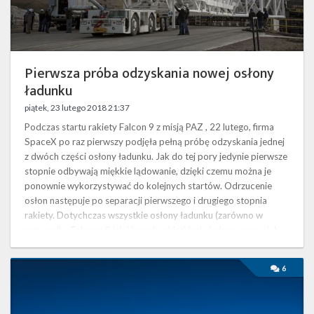
Twitter
Kalendarze
Pierwsza próba odzyskania nowej osłony
ładunku
piątek, 23 lutego 2018 21:37
Podczas startu rakiety Falcon 9 z misją PAZ , 22 lutego, firma
SpaceX po raz pierwszy podjęła pełną próbę odzyskania jednej
z dwóch części osłony ładunku. Jak do tej pory jedynie pierwsze
stopnie odbywają miękkie lądowanie, dzięki czemu można je
ponownie wykorzystywać do kolejnych startów. Odrzucenie
osłon następuje po separacji pierwszego i drugiego stopnia
rakiety. Dotychczas wszystkie osłony ładunku (zarówno w
przypadku Falcona 9 jak i innych rakiet) były jednorazowe. Ich
odzysk ma pozwolić …
Misja
6
PAZ
zakończona
powodzeniem