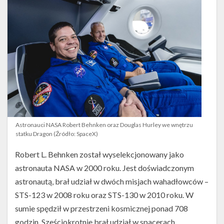
komercyjnych
misjach
załogowych
(Źródło:
NASA)
Astronauci NASA Robert Behnken oraz Douglas Hurley we wnętrzu
statku Dragon (Źródło: SpaceX)
Robert L. Behnken został wyselekcjonowany jako
astronauta NASA w 2000 roku. Jest doświadczonym
astronautą, brał udział w dwóch misjach wahadłowców –
STS-123 w 2008 roku oraz STS-130 w 2010 roku. W
sumie spędził w przestrzeni kosmicznej ponad 708
godzin. Sześciokrotnie brał udział w spacerach