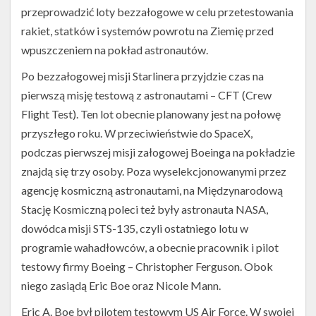
przeprowadzić loty bezzałogowe w celu przetestowania
rakiet, statków i systemów powrotu na Ziemię przed
wpuszczeniem na pokład astronautów.
Po bezzałogowej misji Starlinera przyjdzie czas na
pierwszą misję testową z astronautami – CFT (Crew
Flight Test). Ten lot obecnie planowany jest na połowę
przyszłego roku. W przeciwieństwie do SpaceX,
podczas pierwszej misji załogowej Boeinga na pokładzie
znajdą się trzy osoby. Poza wyselekcjonowanymi przez
agencję kosmiczną astronautami, na Międzynarodową
Stację Kosmiczną poleci też były astronauta NASA,
dowódca misji STS-135, czyli ostatniego lotu w
programie wahadłowców, a obecnie pracownik i pilot
testowy firmy Boeing – Christopher Ferguson. Obok
niego zasiądą Eric Boe oraz Nicole Mann.
Eric A. Boe był pilotem testowym US Air Force. W swojej