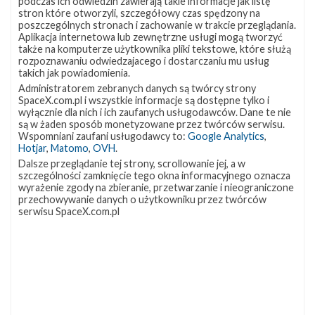
podczas ich odwiedzin zawierają takie informacje jak listę
pokładzie statku Starliner znajdzie się dwoje
stron które otworzyli, szczegółowy czas spędzony na
poszczególnych stronach i zachowanie w trakcie przeglądania.
amerykańskich astronautów – Josh Cassada oraz Sunita
Aplikacja internetowa lub zewnętrzne usługi mogą tworzyć
Williams.
także na komputerze użytkownika pliki tekstowe, które służą
rozpoznawaniu odwiedzajacego i dostarczaniu mu usług
takich jak powiadomienia.
Josh A. Cassada służył w US Navy jako pilot. Jego nalot
Administratorem zebranych danych są twórcy strony
osiągnął poziom ponad 3500 godzin na 40 typach
SpaceX.com.pl i wszystkie informacje są dostępne tylko i
statków powietrznych. Dotychczas nie brał udziału w
wyłącznie dla nich i ich zaufanych usługodawców. Dane te nie
są w żaden sposób monetyzowane przez twórców serwisu.
misjach kosmicznych.
Wspomniani zaufani usługodawcy to:
Google Analytics
,
Hotjar
,
Matomo
,
OVH
.
Sunita L. Williams była pilotem wojskowym, służyła w
Dalsze przeglądanie tej strony, scrollowanie jej, a w
United States Navy. W roku 1998 została
szczególności zamknięcie tego okna informacyjnego oznacza
wyrażenie zgody na zbieranie, przetwarzanie i nieograniczone
wyselekcjonowana jako astronautka NASA. Brała udział
przechowywanie danych o użytkowniku przez twórców
serwisu SpaceX.com.pl
w dwóch misjach kosmicznych. Była członkiem
Ekspedycji 14/15 oraz Ekspedycji 32/33 na
Międzynarodowej Stacji Kosmicznej. Łącznie spędziła w
przestrzeni kosmicznej prawie 322 dni. Odbyła również
siedem spacerów kosmicznych, które w sumie trwały
ponad 50 godzin.