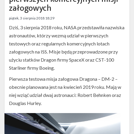
Twitter
załogowych
Kalendarze
piątek, 3 sierpnia 2018 18:29
Dziś, 3 sierpnia 2018 roku, NASA przedstawiła nazwiska
astronautów, którzy wezmą udział w pierwszych
testowych oraz regularnych komercyjnych lotach
załogowych na ISS. Misje będą przeprowadzone przy
użyciu statków Dragon firmy SpaceX oraz CST-100
Starliner firmy Boeing.
Pierwsza testowa misja załogowa Dragona – DM-2 –
obecnie planowana jest na kwiecień 2019 roku. Mają w
niej wziąć udział dwaj astronauci: Robert Behnken oraz
Astronauci,
Douglas Hurley.
którzy
wezmą
udział
w
pierwszych