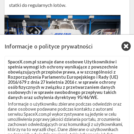
statki do regularnych lotów.
Informacje o polityce prywatności
SpaceX.com.pl szanuje dane osobowe Użytkowników i
spełnia wymogi ich ochrony wynikające z powszechnie
obowiązujących przepisów prawa, a w szczególności z
Rozporządzenia Parlamentu Europejskiego i Rady (UE)
2016/679 z dnia 27 kwietnia 2016 r. w sprawie ochrony
osób fizycznych w związku z przetwarzaniem danych
osobowych i w sprawie swobodnego przepływu takich
danych oraz uchylenia dyrektywy 95/46/WE.
Informacje o użytkowniku zbierane podczas odwiedzin oraz
dane osobowe podawane podczas kontaktu z autorami
Astronauci Josh Cassada oraz Sunita Williams na tle kapsuły CST-
serwisu SpaceX.com.pl wykorzystywane są jedynie w celu
100 Starliner (Źródło: NASA)
umożliwienia poprawy jakości działania portalu, zrozumienia
zachowań odwiedzających oraz komunikacji z użytkownikami,
którzy na to wyrazili chęć. Dane zbierane o użytkownikach
Podczas pierwszej „prawdziwej” misji Boeinga, na