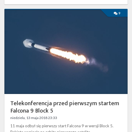
wieża kontroli startów i lądowań. …
Telekonferencja
9
przed
pierwszym
startem
Falcona
9
Block
5
Telekonferencja przed pierwszym startem
Falcona 9 Block 5
niedziela, 13 maja 2018 23:33
11 maja odbył się pierwszy start Falcona 9 w wersji Block 5.