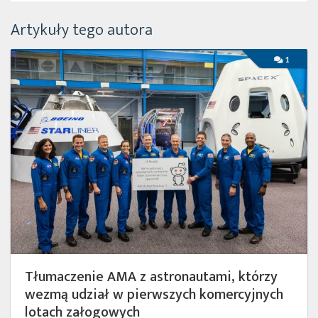
Twitter
Artykuły tego autora
Kalendarze
Tłumaczenie
1
AMA
z
astronautami,
którzy
wezmą
udział
w
pierwszych
komercyjnych
lotach
załogowych
Tłumaczenie AMA z astronautami, którzy
wezmą udział w pierwszych komercyjnych
lotach załogowych