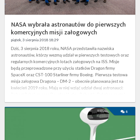
NASA wybrała astronautów do pierwszych
komercyjnych misji załogowych
piątek, 3 sierpnia 2018 18:29
Dziś, 3 sierpnia 2018 roku, NASA przedstawiła nazwiska
astronautów, którzy wezmą udział w pierwszych testowych oraz
regularnych komercyjnych lotach załogowych na ISS. Misje
będą przeprowadzone przy użyciu statków Dragon firmy
SpaceX oraz CST-100 Starliner firmy Boeing. Pierwsza testowa
misja załogowa Dragona – DM-2 – obecnie planowana jest na
kwiecień 2019 roku. Mają w niej wziąć udział dwaj astronauci:
Robert Behnken oraz Douglas Hurley. Robert L. Behnken został
wyselekcjonowany …
SpaceX
6
wybuduje
nowe
budynki
na
terenie