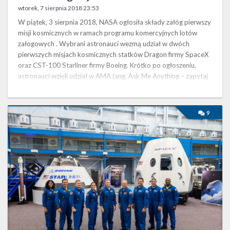
wtorek, 7 sierpnia 2018 23:53
W piątek, 3 sierpnia 2018, NASA ogłosiła składy załóg pierwszy
misji kosmicznych w ramach programu komercyjnych lotów
załogowych . Wybrani astronauci wezmą udział w dwóch
pierwszych misjach kosmicznych statków Dragon firmy SpaceX
oraz CST-100 Starliner firmy Boeing. Krótko po ogłoszeniu,
astronauci wzięli udział w AMA (ang. Ask Me Anything – zapytaj
mnie o cokolwiek) na portalu Reddit. Tam udzielili odpowiedzi na
ponad 100 pytań internautów. Internauci uzyskali odpowiedzi
na pytania …
NASA
9
wybrała
astronautów
do
pierwszych
komercyjnych
misji
załogowych