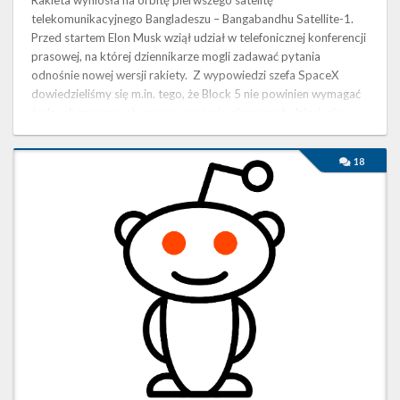
Rakieta wyniosła na orbitę pierwszego satelitę
telekomunikacyjnego Bangladeszu – Bangabandhu Satellite-1.
Przed startem Elon Musk wziął udział w telefonicznej konferencji
prasowej, na której dziennikarze mogli zadawać pytania
odnośnie nowej wersji rakiety. Z wypowiedzi szefa SpaceX
dowiedzieliśmy się m.in. tego, że Block 5 nie powinien wymagać
żadnych znaczących napraw w czasie pierwszych dziesięciu
lotów. Aby to udowodnić, …
Tłumaczenie
18
AMA
z
Elonem
Muskiem
na
/r/space