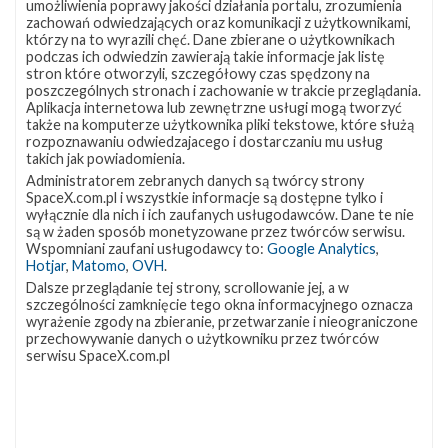
umożliwienia poprawy jakości działania portalu, zrozumienia
zachowań odwiedzających oraz komunikacji z użytkownikami,
którzy na to wyrazili chęć. Dane zbierane o użytkownikach
podczas ich odwiedzin zawierają takie informacje jak listę
stron które otworzyli, szczegółowy czas spędzony na
poszczególnych stronach i zachowanie w trakcie przeglądania.
Aplikacja internetowa lub zewnętrzne usługi mogą tworzyć
także na komputerze użytkownika pliki tekstowe, które służą
rozpoznawaniu odwiedzajacego i dostarczaniu mu usług
takich jak powiadomienia.
USAF ogłosiło przetarg na pięć startów
Administratorem zebranych danych są twórcy strony
rakiet
SpaceX.com.pl i wszystkie informacje są dostępne tylko i
wyłącznie dla nich i ich zaufanych usługodawców. Dane te nie
czwartek, 6 lipca 2017 11:34
są w żaden sposób monetyzowane przez twórców serwisu.
Wspomniani zaufani usługodawcy to:
Google Analytics
,
Siły Powietrzne Stanów Zjednoczonych (USAF) ogłosiły, że
Hotjar
,
Matomo
,
OVH
.
zbierają oferty na pięć startów rakiet – najwięcej od kiedy
Dalsze przeglądanie tej strony, scrollowanie jej, a w
SpaceX uzyskało certyfikację i może konkurować z United
szczególności zamknięcie tego okna informacyjnego oznacza
Launch Alliance o tego typu kontrakty. Claire Leon z Sił
wyrażenie zgody na zbieranie, przetwarzanie i nieograniczone
Powietrznych USA powiedziała, że grupowanie startów
przechowywanie danych o użytkowniku przez twórców
serwisu SpaceX.com.pl
to sposób na uproszczenie i przyspieszenie procesu zakupu
usługi wyniesienia satelitów. Dzięki temu zainteresowane firmy
muszą złożyć tylko jedną ofertę. Zapytanie ofertowe dotyczy
trzech startów z satelitam…