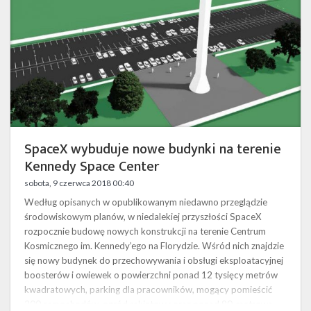
Kennedy
Space
Center
SpaceX wybuduje nowe budynki na terenie
Kennedy Space Center
sobota, 9 czerwca 2018 00:40
Według opisanych w opublikowanym niedawno przeglądzie
środowiskowym planów, w niedalekiej przyszłości SpaceX
rozpocznie budowę nowych konstrukcji na terenie Centrum
Kosmicznego im. Kennedy’ego na Florydzie. Wśród nich znajdzie
się nowy budynek do przechowywania i obsługi eksploatacyjnej
boosterów i owiewek o powierzchni ponad 12 tysięcy metrów
kwadratowych, parking dla pracowników, mogący pomieścić
200 samochodów, ogród rakietowy oraz ponad 90-metrowa