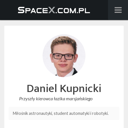
Wiadomości
Baza wiedzy
Starlink
Starship
Lista startów
Daniel Kupnicki
Na żywo
Przyszły kierowca łazika marsjańskiego
Szukaj
Miłośnik astronautyki, student automatyki i robotyki.
Facebook