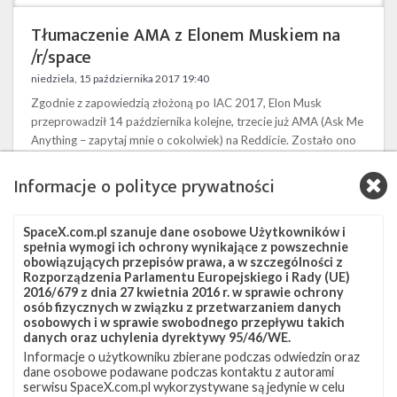
Tłumaczenie AMA z Elonem Muskiem na
/r/space
niedziela, 15 października 2017 19:40
Zgodnie z zapowiedzią złożoną po IAC 2017, Elon Musk
przeprowadził 14 października kolejne, trzecie już AMA (Ask Me
Anything – zapytaj mnie o cokolwiek) na Reddicie. Zostało ono
przeprowadzone na subreddicie /r/space. Po tym jak po 20:00
Musk zapowiedział na Twitterze zrobienie AMA „za dwie
Informacje o polityce prywatności
godziny”, użytkownicy Reddita rozpoczęli przygotowywanie
pytań, które później zadali. Tym razem głównym tematem był
SpaceX.com.pl szanuje dane osobowe Użytkowników i
BFR (Big Falcon Rocket), którego ulepszony projekt został
spełnia wymogi ich ochrony wynikające z powszechnie
zaprezentowany na IAC 2017 w …
obowiązujących przepisów prawa, a w szczególności z
Rozporządzenia Parlamentu Europejskiego i Rady (UE)
USAF
2
2016/679 z dnia 27 kwietnia 2016 r. w sprawie ochrony
ogłosiło
osób fizycznych w związku z przetwarzaniem danych
przetarg
osobowych i w sprawie swobodnego przepływu takich
na
danych oraz uchylenia dyrektywy 95/46/WE.
pięć startów
Informacje o użytkowniku zbierane podczas odwiedzin oraz
rakiet
dane osobowe podawane podczas kontaktu z autorami
serwisu SpaceX.com.pl wykorzystywane są jedynie w celu