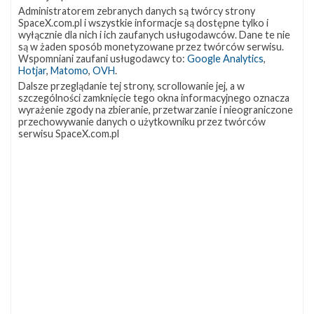
misją Intelsat
Administratorem zebranych danych są twórcy strony
35e
SpaceX.com.pl i wszystkie informacje są dostępne tylko i
wyłącznie dla nich i ich zaufanych usługodawców. Dane te nie
są w żaden sposób monetyzowane przez twórców serwisu.
Wspomniani zaufani usługodawcy to:
Google Analytics
,
Hotjar
,
Matomo
,
OVH
.
Dalsze przeglądanie tej strony, scrollowanie jej, a w
szczególności zamknięcie tego okna informacyjnego oznacza
wyrażenie zgody na zbieranie, przetwarzanie i nieograniczone
przechowywanie danych o użytkowniku przez twórców
serwisu SpaceX.com.pl
Start rakiety Falcon 9 z misją Intelsat 35e
sobota, 1 lipca 2017 11:28
Najbliższe
0
plany
SpaceX
–
czerwiec
2017