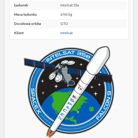
Twitter
39A w
Ładunek
Intelsat 35e
Google
Kalendarze
Maps
Masa ładunku
6761 kg
Docelowa orbita
GTO
Klient
Intelsat