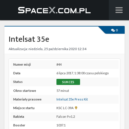
Wiadomości
0
Intelsat 35e
Baza wiedzy
Aktualizacja: niedziela, 25 października 2020 12:34
Starlink
Starship
Numer misji
#44
Data
6 lipca 2017, 1:38:00 czasu polskiego
Lista startów
Status
SUKCES
Na żywo
Okno startowe
57 minut
Materiały prasowe
Intelsat 35e Press Kit
Szukaj
Pokaż
Miejsce startu
KSC LC-39A
lokalizację
Facebook
Rakieta
Falcon 9 v1.2
KSC
LC-
Booster
1037.1