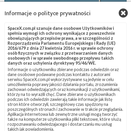
na
orbicie
Informacje o polityce prywatności
SpaceX.com.pl szanuje dane osobowe Użytkowników i
spełnia wymogi ich ochrony wynikające z powszechnie
obowiązujących przepisów prawa, a w szczególności z
Rozporządzenia Parlamentu Europejskiego i Rady (UE)
2016/679 z dnia 27 kwietnia 2016 r. w sprawie ochrony
osób fizycznych w związku z przetwarzaniem danych
osobowych i w sprawie swobodnego przepływu takich
danych oraz uchylenia dyrektywy 95/46/WE.
Informacje o użytkowniku zbierane podczas odwiedzin oraz
Satelita Intelsat 35e umieszczony na
dane osobowe podawane podczas kontaktu z autorami
orbicie
serwisu SpaceX.com.pl wykorzystywane są jedynie w celu
umożliwienia poprawy jakości działania portalu, zrozumienia
czwartek, 6 lipca 2017 02:25
zachowań odwiedzających oraz komunikacji z użytkownikami,
którzy na to wyrazili chęć. Dane zbierane o użytkownikach
podczas ich odwiedzin zawierają takie informacje jak listę
stron które otworzyli, szczegółowy czas spędzony na
Start
Aktualizacja
7
poszczególnych stronach i zachowanie w trakcie przeglądania.
rakiety
Aplikacja internetowa lub zewnętrzne usługi mogą tworzyć
Falcon
także na komputerze użytkownika pliki tekstowe, które służą
9
rozpoznawaniu odwiedzajacego i dostarczaniu mu usług
z
takich jak powiadomienia.