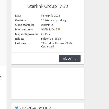
Starlink Group 17-38
Data
8 sierpnia 2026
Godzina
18:24 czasu polskiego
Okno startowe
240 minut
Pokaż
Miejsce startu
VSFB SLC-4E
lokalizację
Miejsce lądowania
OCISLY
VSFB
Rakieta
Falcon 9 Block 5
SLC-
4E w
Ładunek
24 satelity Starlink V2 Mini
Google
Optimized
Maps
więcej
e
Z NASZEGO TWITTERA