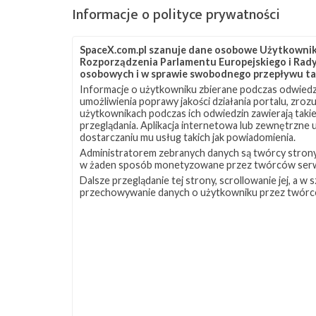
Informacje o polityce prywatności
SpaceX.com.pl szanuje dane osobowe Użytkownikó
Rozporządzenia Parlamentu Europejskiego i Rady 
osobowych i w sprawie swobodnego przepływu ta
Informacje o użytkowniku zbierane podczas odwiedz
umożliwienia poprawy jakości działania portalu, zro
użytkownikach podczas ich odwiedzin zawierają takie
przeglądania. Aplikacja internetowa lub zewnętrzne
dostarczaniu mu usług takich jak powiadomienia.
Administratorem zebranych danych są twórcy strony S
w żaden sposób monetyzowane przez twórców serw
Dalsze przeglądanie tej strony, scrollowanie jej, a 
przechowywanie danych o użytkowniku przez twórc
Powiązane wiadomości
Najbliższe
Najbliższ
17
plany
plany