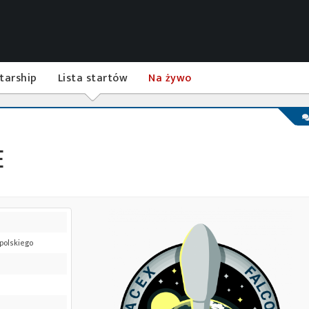
tarship
Lista startów
Na żywo
E
 polskiego