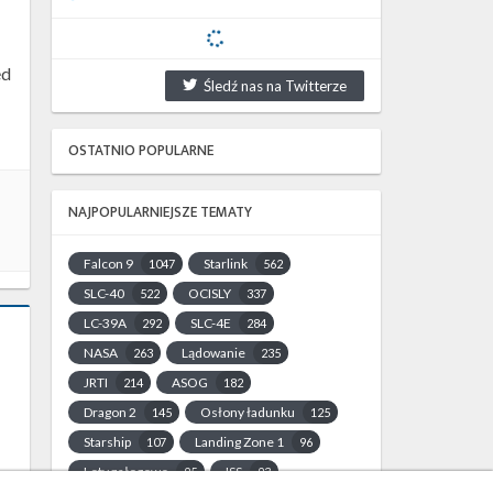
ęd
Śledź nas na Twitterze
OSTATNIO POPULARNE
NAJPOPULARNIEJSZE TEMATY
Falcon 9
Starlink
1047
562
SLC-40
OCISLY
522
337
LC-39A
SLC-4E
292
284
NASA
Lądowanie
263
235
JRTI
ASOG
214
182
Dragon 2
Osłony ładunku
145
125
Starship
Landing Zone 1
107
96
Loty załogowe
ISS
95
93