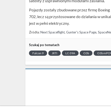
satelity z usprawnionymi modułami zasilania.
Pojazdy zostały zbudowane przez firmę Boeing z
702, lecz są przystosowane do działania w unik
jest w pełni elektryczny.
Źródła:
Next Spaceflight
,
Gunter's Space Page
,
SpaceN
Szukaj po tematach
Falcon 9
JRTI
LC-39A
O3b
O3b mPO