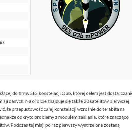
R 8
cej do firmy SES konstelacji O3b, której celem jest dostarczani
sji danych. Na orbicie znajduje się także 20 satelitów pierwszej
ić, że przepustowość całej konstelacji wzrośnie do terabita na
jednakże odkryto problemy z modułem zasilania, które znacząco
itów. Podczas tej misji po raz pierwszy wystrzelone zostaną