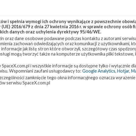
w i spełnia wymogi ich ochrony wynikające z powszechnie obowiąz
(UE) 2016/679 z dnia 27 kwietnia 2016 r. w sprawie ochrony osób
kich danych oraz uchylenia dyrektywy 95/46/WE.
in oraz dane osobowe podawane podczas kontaktu z autorami serwisu
zumienia zachowań odwiedzających oraz komunikacji z użytkownikami, któ
 informacje jak listę stron które otworzyli, szczegółowy czas spędzo
 usługi mogą tworzyć także na komputerze użytkownika pliki tekstowe,
paceX.com.pl i wszystkie informacje są dostępne tylko i wyłącznie dla
isu. Wspomniani zaufani usługodawcy to:
Google Analytics
,
Hotjar
,
M
w szczególności zamknięcie tego okna informacyjnego oznacza wyrażenie
ów serwisu SpaceX.com.pl
e
9