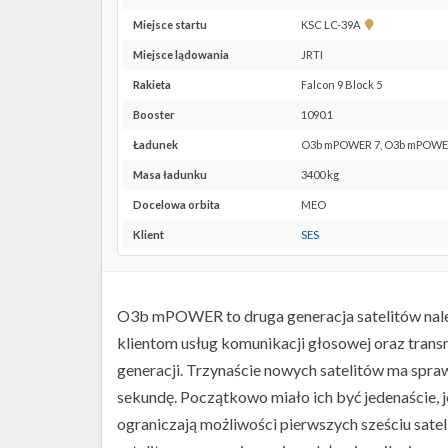
Pokaż
Miejsce startu
KSC LC-39A
lokalizację
Miejsce lądowania
JRTI
KSC
LC-
Rakieta
Falcon 9 Block 5
39A w
Booster
1090.1
Google
Maps
Ładunek
O3b mPOWER 7, O3b mPOWE
Masa ładunku
3400 kg
Docelowa orbita
MEO
Klient
SES
O3b mPOWER to druga generacja satelitów należą
klientom usług komunikacji głosowej oraz transmi
generacji. Trzynaście nowych satelitów ma spraw
sekundę. Początkowo miało ich być jedenaście, 
ograniczają możliwości pierwszych sześciu satel