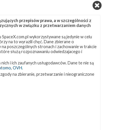
ZAPRZYJAŹNIONE STRONY
ujących przepisów prawa, a w szczególności z
 fizycznych w związku z przetwarzaniem danych
Kosmogadka
Jak będzie w rakiecie? (grupa FB)
 SpaceX.com.pl wykorzystywane są jedynie w celu
Kosmiczna Propaganda
rzy na to wyrazili chęć. Dane zbierane o
To Jakiś Kosmos!
ny na poszczególnych stronach i zachowanie w trakcie
 które służą rozpoznawaniu odwiedzajacego i
TexasBocaChica (PL) – Substack
 nich i ich zaufanych usługodawców. Dane te nie są
atomo
,
OVH
.
 zgody na zbieranie, przetwarzanie i nieograniczone