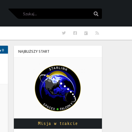
Szukaj
Szukaj
Twitter
Facebook
Kalendarze
RSS
0
NAJBLIŻSZY START
Starlink
Group
17-
38
Misja w trakcie