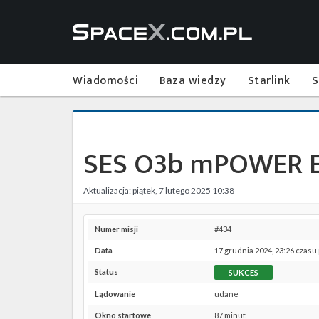
Wiadomości
Baza wiedzy
Starlink
S
SES O3b mPOWER 
Aktualizacja: piątek, 7 lutego 2025 10:38
Numer misji
#434
Data
17 grudnia 2024, 23:26 czasu
Status
SUKCES
Lądowanie
udane
Okno startowe
87 minut