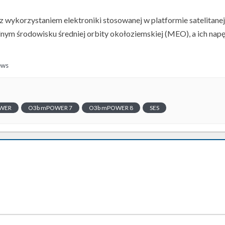
 wykorzystaniem elektroniki stosowanej w platformie satelitanej
alnym środowisku średniej orbity okołoziemskiej (MEO), a ich nap
ews
WER
O3b mPOWER 7
O3b mPOWER 8
SES