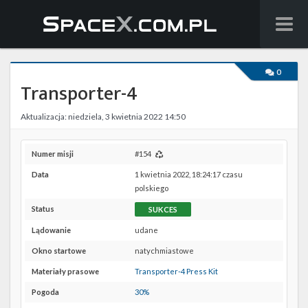
Wiadomości
0
Transporter-4
Baza wiedzy
Aktualizacja: niedziela, 3 kwietnia 2022 14:50
Starlink
Starship
Numer misji
#154
Data
1 kwietnia 2022, 18:24:17 czasu
Lista startów
polskiego
Status
SUKCES
Na żywo
Lądowanie
udane
Szukaj
Okno startowe
natychmiastowe
Materiały prasowe
Transporter-4 Press Kit
Facebook
Pogoda
30%