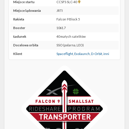
Twitter
Pokaż
Miejsce startu
CCSFS SLC-40
lokalizację
Miejsce lądowania
JRTI
Kalendarze
CCSFS
SLC-
Rakieta
Falcon 9 Block 5
40 w
Booster
1061.7
Google
Maps
Ładunek
40 małych satelitów
Docelowa orbita
SSO (polarna, LEO)
Klient
Spaceflight
,
Exolaunch
,
D-Orbit
,
inni