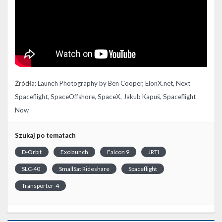
Źródła:
Launch Photography by Ben Cooper
,
ElonX.net
,
Next
Spaceflight
,
SpaceOffshore
,
SpaceX
,
Jakub Kapuš
,
Spaceflight
Now
Szukaj po tematach
D-Orbit
Exolaunch
Falcon 9
JRTI
SLC-40
SmallSat Rideshare
Spaceflight
Transporter-4