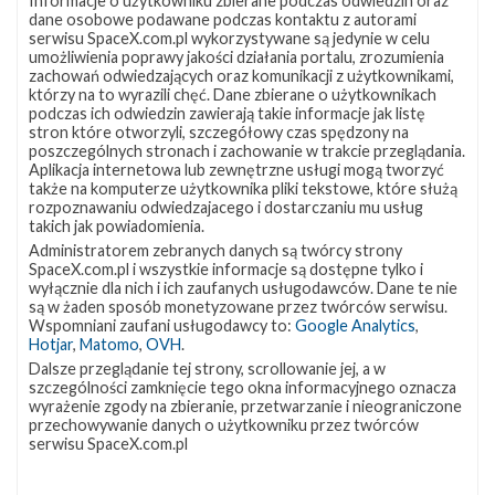
Informacje o użytkowniku zbierane podczas odwiedzin oraz
dane osobowe podawane podczas kontaktu z autorami
serwisu SpaceX.com.pl wykorzystywane są jedynie w celu
umożliwienia poprawy jakości działania portalu, zrozumienia
zachowań odwiedzających oraz komunikacji z użytkownikami,
którzy na to wyrazili chęć. Dane zbierane o użytkownikach
Powiązane wiadomości
podczas ich odwiedzin zawierają takie informacje jak listę
stron które otworzyli, szczegółowy czas spędzony na
poszczególnych stronach i zachowanie w trakcie przeglądania.
Udany
0
Aplikacja internetowa lub zewnętrzne usługi mogą tworzyć
start
także na komputerze użytkownika pliki tekstowe, które służą
z
rozpoznawaniu odwiedzajacego i dostarczaniu mu usług
misją
takich jak powiadomienia.
Transporter-
Administratorem zebranych danych są twórcy strony
4
SpaceX.com.pl i wszystkie informacje są dostępne tylko i
wyłącznie dla nich i ich zaufanych usługodawców. Dane te nie
są w żaden sposób monetyzowane przez twórców serwisu.
Wspomniani zaufani usługodawcy to:
Google Analytics
,
Hotjar
,
Matomo
,
OVH
.
Dalsze przeglądanie tej strony, scrollowanie jej, a w
szczególności zamknięcie tego okna informacyjnego oznacza
wyrażenie zgody na zbieranie, przetwarzanie i nieograniczone
przechowywanie danych o użytkowniku przez twórców
serwisu SpaceX.com.pl