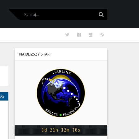
Szukaj
Szukaj
Twitter
Facebook
Kalendarze
RSS
NAJBLIŻSZY START
Starlink
Group
17-
38
23
1d 21h 12m 16s