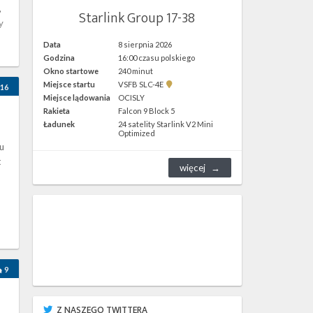
,
Starlink Group 17-38
y
Data
8 sierpnia 2026
Godzina
16:00 czasu polskiego
Okno startowe
240 minut
Pokaż
Miejsce startu
VSFB SLC-4E
16
lokalizację
Miejsce lądowania
OCISLY
VSFB
Rakieta
Falcon 9 Block 5
SLC-
4E w
Ładunek
24 satelity Starlink V2 Mini
Google
Optimized
Maps
u
t
więcej
9
Z NASZEGO TWITTERA