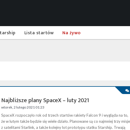
tarship
Lista startów
Na żywo
Najbliższe plany SpaceX – luty 2021
wtorek, 2 lutego 2021 01:23
SpaceX rozpoczęło rok od trzech startów rakiety Falcon 9 i wygląda na to,
że w lutym także będzie się wiele działo. Planowane są co najmniej trzy misje
z satelitami Starlink, a także kolejny lot prototypu statku Starship. Trwają