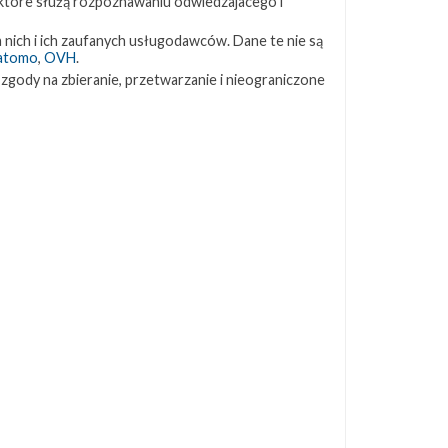
 które służą rozpoznawaniu odwiedzajacego i
0
ZAPRZYJAŹNIONE STRONY
 nich i ich zaufanych usługodawców. Dane te nie są
atomo
,
OVH
.
 zgody na zbieranie, przetwarzanie i nieograniczone
Kosmogadka
Jak będzie w rakiecie? (grupa FB)
Kosmiczna Propaganda
To Jakiś Kosmos!
o
TexasBocaChica (PL) – Substack
j