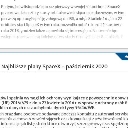
Po tym, jak w listopadzie po raz pierwszy w swojej historii firma SpaceX
przeprowadziła cztery starty orbitalne w miesiącu kalendarzowym, w tym
pierwszą operacyjną misję załogową do ISS, a misja Starlink-16 , jako 22
orbitalny start SpaceX w tym roku, pozwoliła pobić rekord 21 startów z
roku 2018, grudzień także zapowiada się interesująco. Na ten miesiąc
wstępnie planowane są kolejne cztery starty rakiety Falcon 9, a także lot
testowy statku Starship na wysokość 15 kilometrów. Najbliższe …
Najbliższe plany SpaceX – październik 2020
niedziela, 4 października 2020 22:13
Październik w wykonaniu SpaceX zapowiada się bardzo interesująco.
Planowane jest kilka startów Falcona 9, w tym pierwsza operacyjna misja
załogowa, a w Boca Chica w Teksasie trwają przygotowania do lotu
w i spełnia wymogi ich ochrony wynikające z powszechnie obowiąz
prototypu statku Starship na wysokość 15 kilometrów. Najbliższe starty
(UE) 2016/679 z dnia 27 kwietnia 2016 r. w sprawie ochrony osób
Najbliższy start, zaplanowany na 5 października na godzinę 13:51 czasu
kich danych oraz uchylenia dyrektywy 95/46/WE.
polskiego (11:51 UTC) to trzynasta misja Starlink . Rakieta Falcon 9
in oraz dane osobowe podawane podczas kontaktu z autorami serwisu
wystartuje z platformy LC-39A w Centrum Kosmicznym im. Kennedy’ego
zumienia zachowań odwiedzających oraz komunikacji z użytkownikami, któ
(KSC) …
 informacje jak listę stron które otworzyli, szczegółowy czas spędzo