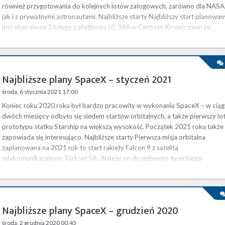
również przygotowania do kolejnych lotów załogowych, zarówno dla NASA
jak i z prywatnymi astronautami. Najbliższe starty Najbliższy start planowan
jest obecnie na 3 lutego z platformy LC-39A w Centrum Kosmicznym im.
Kennedy’ego (KSC) na Florydzie. W ramach …
Najbliższe plany SpaceX – styczeń 2021
środa, 6 stycznia 2021 17:00
Koniec roku 2020 roku był bardzo pracowity w wykonaniu SpaceX – w ciąg
dwóch miesięcy odbyło się siedem startów orbitalnych, a także pierwszy lo
prototypu statku Starship na większą wysokość. Początek 2021 roku także
zapowiada się interesująco. Najbliższe starty Pierwsza misja orbitalna
zaplanowana na 2021 rok to start rakiety Falcon 9 z satelitą
telekomunikacyjnym Türksat 5A . Należy on do jedynego tureckiego
operatora tego typu satelitów, firmy Türksat, jest zbudowany na bazie …
Najbliższe plany SpaceX – grudzień 2020
środa, 2 grudnia 2020 00:45