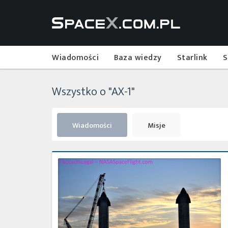
Wiadomości
Baza wiedzy
Starlink
S
Wszystko o "AX-1"
Wiadomości
Misje
Najbliższe
plany
SpaceX
–
luty
2021