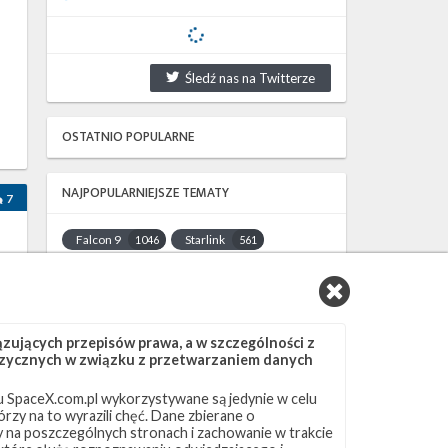
Śledź nas na Twitterze
OSTATNIO POPULARNE
NAJPOPULARNIEJSZE TEMATY
7
Falcon 9
Starlink
1046
561
SLC-40
OCISLY
521
337
LC-39A
SLC-4E
292
284
NASA
Lądowanie
263
235
ujących przepisów prawa, a w szczególności z
JRTI
ASOG
214
181
 fizycznych w związku z przetwarzaniem danych
Dragon 2
Osłony ładunku
145
125
 SpaceX.com.pl wykorzystywane są jedynie w celu
Starship
Landing Zone 1
107
96
rzy na to wyrazili chęć. Dane zbierane o
Loty załogowe
ISS
95
93
ny na poszczególnych stronach i zachowanie w trakcie