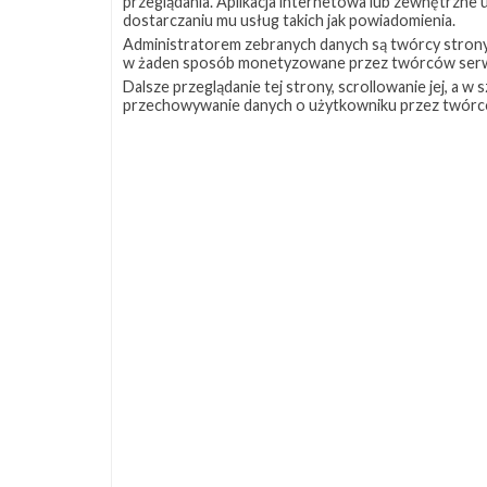
przeglądania. Aplikacja internetowa lub zewnętrzne
Firma
dostarczaniu mu usług takich jak powiadomienia.
Axiom
Administratorem zebranych danych są twórcy strony S
Space
w żaden sposób monetyzowane przez twórców serw
wybrała
Dalsze przeglądanie tej strony, scrollowanie jej, a 
SpaceX
przechowywanie danych o użytkowniku przez twórc
do
transportu
astronautów
na
ISS