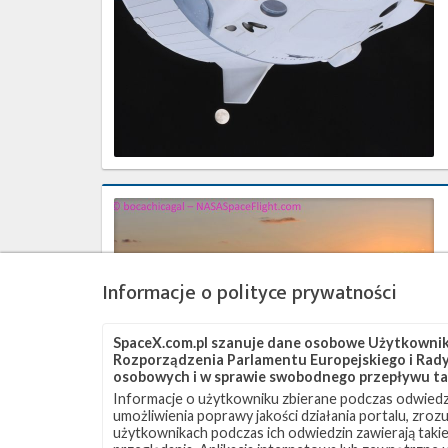
–
grudzień
2020
Najbliższe
plany
SpaceX
–
październik
Informacje o polityce prywatności
2020
SpaceX.com.pl szanuje dane osobowe Użytkownikó
Rozporządzenia Parlamentu Europejskiego i Rady 
osobowych i w sprawie swobodnego przepływu ta
Informacje o użytkowniku zbierane podczas odwiedz
umożliwienia poprawy jakości działania portalu, zro
użytkownikach podczas ich odwiedzin zawierają takie